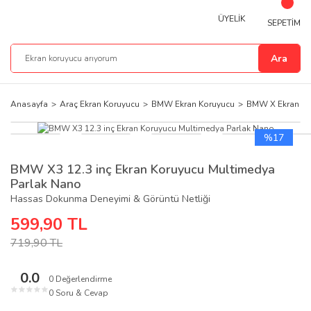
ÜYELİK
SEPETİM
Ara
Anasayfa
Araç Ekran Koruyucu
BMW Ekran Koruyucu
BMW X Ekran Ko
%17
BMW X3 12.3 inç Ekran Koruyucu Multimedya
Parlak Nano
Hassas Dokunma Deneyimi & Görüntü Netliği
599,90 TL
719,90 TL
0.0
0 Değerlendirme
★
★
★
★
★
0 Soru & Cevap