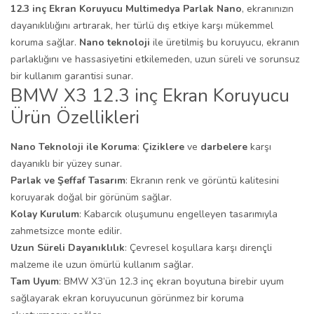
12.3 inç Ekran Koruyucu Multimedya Parlak Nano
, ekranınızın
dayanıklılığını artırarak, her türlü dış etkiye karşı mükemmel
koruma sağlar.
Nano teknoloji
ile üretilmiş bu koruyucu, ekranın
parlaklığını ve hassasiyetini etkilemeden, uzun süreli ve sorunsuz
bir kullanım garantisi sunar.
BMW X3 12.3 inç Ekran Koruyucu
Ürün Özellikleri
Nano Teknoloji ile Koruma
:
Çiziklere
ve
darbelere
karşı
dayanıklı bir yüzey sunar.
Parlak ve Şeffaf Tasarım
: Ekranın renk ve görüntü kalitesini
koruyarak doğal bir görünüm sağlar.
Kolay Kurulum
: Kabarcık oluşumunu engelleyen tasarımıyla
zahmetsizce monte edilir.
Uzun Süreli Dayanıklılık
: Çevresel koşullara karşı dirençli
malzeme ile uzun ömürlü kullanım sağlar.
Tam Uyum
: BMW X3’ün 12.3 inç ekran boyutuna birebir uyum
sağlayarak ekran koruyucunun görünmez bir koruma