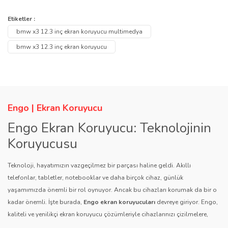
Bu ürünün fiyat bilgisi, resim, ürün açıklamalarında ve diğer
konularda yetersiz gördüğünüz noktaları öneri formunu kullanarak
Bu ürüne ilk yorumu siz yapın!
Etiketler :
Ürün hakkında henüz soru sorulmamış.
tarafımıza iletebilirsiniz.
bmw x3 12.3 inç ekran koruyucu multimedya
Görüş ve önerileriniz için teşekkür ederiz.
Yorum Yaz
bmw x3 12.3 inç ekran koruyucu
Soru Sor
Ürün resmi kalitesiz, bozuk veya görüntülenemiyor.
Ürün açıklamasında eksik bilgiler bulunuyor.
Ürün bilgilerinde hatalar bulunuyor.
Engo | Ekran Koruyucu
Ürün fiyatı diğer sitelerden daha pahalı.
Engo Ekran Koruyucu: Teknolojinin
Bu ürüne benzer farklı alternatifler olmalı.
Koruyucusu
Teknoloji, hayatımızın vazgeçilmez bir parçası haline geldi. Akıllı
telefonlar, tabletler, notebooklar ve daha birçok cihaz, günlük
yaşamımızda önemli bir rol oynuyor. Ancak bu cihazları korumak da bir o
kadar önemli. İşte burada,
Engo ekran koruyucuları
devreye giriyor. Engo,
Gönder
kaliteli ve yenilikçi ekran koruyucu çözümleriyle cihazlarınızı çizilmelere,
darbelere ve diğer dış etkenlere karşı koruyarak, uzun ömürlü bir kullanım