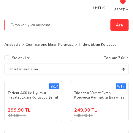
ÜYELİK
SEPETİM
Ara
Anasayfa
Cep Telefonu Ekran Koruyucu
Trident Ekran Koruyucu
Stoktakiler
Toplam 7 ürün
%14
%17
Trident A60 İle Uyumlu
Trident A60 Mat Ekran
Hayalet Ekran Koruyucu Şeffaf
Koruyucu Parmak İzi Bırakmaz
299,90 TL
249,90 TL
349,90 TL
299,90 TL