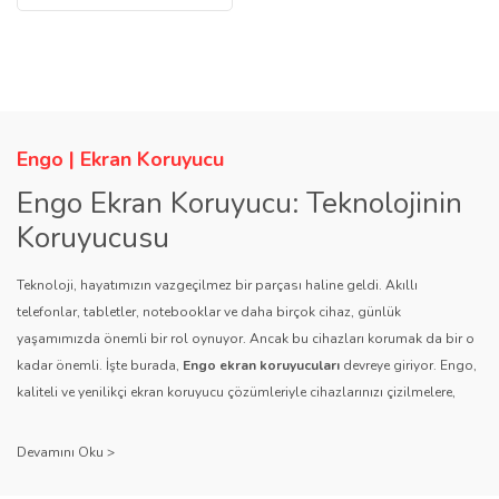
Engo | Ekran Koruyucu
Engo Ekran Koruyucu: Teknolojinin
Koruyucusu
Teknoloji, hayatımızın vazgeçilmez bir parçası haline geldi. Akıllı
telefonlar, tabletler, notebooklar ve daha birçok cihaz, günlük
yaşamımızda önemli bir rol oynuyor. Ancak bu cihazları korumak da bir o
kadar önemli. İşte burada,
Engo ekran koruyucuları
devreye giriyor. Engo,
kaliteli ve yenilikçi ekran koruyucu çözümleriyle cihazlarınızı çizilmelere,
darbelere ve diğer dış etkenlere karşı koruyarak, uzun ömürlü bir kullanım
sağlıyor.
Kalite ve Güvenin Adresi: Engo