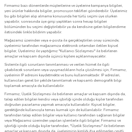
Firmamız bazı dönemlerde müşterilerine ve üyelerine kampanya bilgileri,
yeni ürünler hakkında bilgiler, promosyon teklifleri gönderebilir. Üyelerimiz
bu gibi bilgileri alıp almama konusunda her türlü seçimi üye olurken
yapabilir, sonrasında üye girişi yaptıktan sonra hesap bilgileri
bölümünden bu seçimi değiştirilebilir ya da kendisine gelen bilgilendirme
iletisindeki linkle bildirim yapabilir.
Mağazamız üzerinden veya e-posta ile gerçekleştirilen onay sürecinde,
üyelerimiz tarafından mağazamıza elektronik ortamdan iletilen kişisel
bilgiler, Üyelerimiz ile yaptığımız "Kullanıcı Sözleşmesi" ile belirlenen
amaçlar ve kapsam dışında üçüncü kişilere açıklanmayacaktır.
Sistemle ilgili sorunların tanımlanması ve verilen hizmet ile ilgili
çıkabilecek sorunların veya uyuşmazlıkların hızla çözülmesi için, Firmamız,
üyelerinin IP adresini kaydetmekte ve bunu kullanmaktadır. IP adresleri,
kullanıcıları genel bir şekilde tanımlamak ve kapsamlı demografik bilgi
toplamak amacıyla da kullanılabilir.
Firmamız, Üyelik Sözleşmesi ile belirlenen amaçlar ve kapsam dışında da,
talep edilen bilgileri kendisi veya işbirliği içinde olduğu kişiler tarafından
doğrudan pazarlama yapmak amacıyla kullanabilir. Kişisel bilgiler,
gerektiğinde kullanıcıyla temas kurmak için de kullanılabilir. Firmamız
tarafından talep edilen bilgiler veya kullanıcı tarafından sağlanan bilgiler
veya Mağazamız üzerinden yapılan işlemlerle ilgili bilgiler; Firmamız ve
işbirliği içinde olduğu kişiler tarafından, "Üyelik Sözleşmesi" ile belirlenen
amaçlar ve kapsam dışında da, üyelerimizin kimliği ifşa edilmeden çeşitli