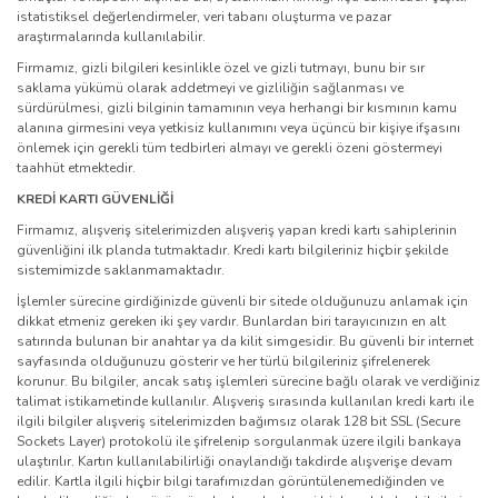
istatistiksel değerlendirmeler, veri tabanı oluşturma ve pazar
araştırmalarında kullanılabilir.
Firmamız, gizli bilgileri kesinlikle özel ve gizli tutmayı, bunu bir sır
saklama yükümü olarak addetmeyi ve gizliliğin sağlanması ve
sürdürülmesi, gizli bilginin tamamının veya herhangi bir kısmının kamu
alanına girmesini veya yetkisiz kullanımını veya üçüncü bir kişiye ifşasını
önlemek için gerekli tüm tedbirleri almayı ve gerekli özeni göstermeyi
taahhüt etmektedir.
KREDİ KARTI GÜVENLİĞİ
Firmamız, alışveriş sitelerimizden alışveriş yapan kredi kartı sahiplerinin
güvenliğini ilk planda tutmaktadır. Kredi kartı bilgileriniz hiçbir şekilde
sistemimizde saklanmamaktadır.
İşlemler sürecine girdiğinizde güvenli bir sitede olduğunuzu anlamak için
dikkat etmeniz gereken iki şey vardır. Bunlardan biri tarayıcınızın en alt
satırında bulunan bir anahtar ya da kilit simgesidir. Bu güvenli bir internet
sayfasında olduğunuzu gösterir ve her türlü bilgileriniz şifrelenerek
korunur. Bu bilgiler, ancak satış işlemleri sürecine bağlı olarak ve verdiğiniz
talimat istikametinde kullanılır. Alışveriş sırasında kullanılan kredi kartı ile
ilgili bilgiler alışveriş sitelerimizden bağımsız olarak 128 bit SSL (Secure
Sockets Layer) protokolü ile şifrelenip sorgulanmak üzere ilgili bankaya
ulaştırılır. Kartın kullanılabilirliği onaylandığı takdirde alışverişe devam
edilir. Kartla ilgili hiçbir bilgi tarafımızdan görüntülenemediğinden ve