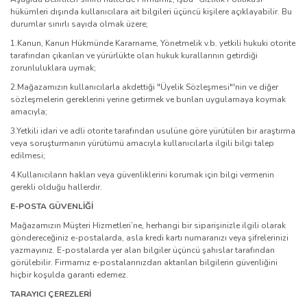
hükümleri dışında kullanıcılara ait bilgileri üçüncü kişilere açıklayabilir. Bu
durumlar sınırlı sayıda olmak üzere;
1.Kanun, Kanun Hükmünde Kararname, Yönetmelik v.b. yetkili hukuki otorite
tarafından çıkarılan ve yürürlükte olan hukuk kurallarının getirdiği
zorunluluklara uymak;
2.Mağazamızın kullanıcılarla akdettiği "Üyelik Sözleşmesi"'nin ve diğer
sözleşmelerin gereklerini yerine getirmek ve bunları uygulamaya koymak
amacıyla;
3.Yetkili idari ve adli otorite tarafından usulüne göre yürütülen bir araştırma
veya soruşturmanın yürütümü amacıyla kullanıcılarla ilgili bilgi talep
edilmesi;
4.Kullanıcıların hakları veya güvenliklerini korumak için bilgi vermenin
gerekli olduğu hallerdir.
E-POSTA GÜVENLİĞİ
Mağazamızın Müşteri Hizmetleri’ne, herhangi bir siparişinizle ilgili olarak
göndereceğiniz e-postalarda, asla kredi kartı numaranızı veya şifrelerinizi
yazmayınız. E-postalarda yer alan bilgiler üçüncü şahıslar tarafından
görülebilir. Firmamız e-postalarınızdan aktarılan bilgilerin güvenliğini
hiçbir koşulda garanti edemez.
TARAYICI ÇEREZLERİ