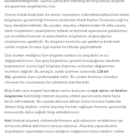
kaydedilmediğinden, üçüncü şahısların herhangi bir koşulda bu bilgileri
ele geçirmesi engellenmiş olur.
Online olarak kredi kartı ile verilen siparişlerin ödeme/fatura/teslimat adresi
bilgilerinin güvenilirliği firmamız tarafından Kredi Kartları Dolandırıcılığı'na
karşı denetlenmektedir. Bu yüzden, alışveriş sitelerimizden ilk defa sipariş
veren müşterilerin siparişlerinin tedarik ve teslimat aşamasına gelebilmesi
için öncelikle finansal ve adres/telefon bilgilerinin doğruluğunun
onaylanması gereklidir. Bu bilgilerin kontrolü için gerekirse kredi kartı
sahibi müşteri ile veya ilgili banka ile irtibata geçilmektedir.
Üye olurken verdiğiniz tüm bilgilere sadece siz ulaşabilir ve siz
değiştirebilirsiniz. Üye giriş bilgilerinizi güvenli koruduğunuz takdirde
başkalarının sizinle ilgili bilgilere ulaşması ve bunları değiştirmesi
mümkün değildir. Bu amaçla, üyelik işlemleri sırasında
128 bit
SSL
güvenlik alanı içinde hareket edilir. Bu sistem kırılması mümkün
olmayan bir uluslararası bir şifreleme standardıdır.
Bilgi hattı veya müşteri hizmetleri servisi bulunan ve
açık adres ve telefon
bilgilerinin
belirtildiği İnternet alışveriş siteleri günümüzde daha fazla
tercih edilmektedir. Bu sayede aklınıza takılan bütün konular hakkında
detaylı bilgi alabilir, online alışveriş hizmeti sağlayan firmanın güvenirliği
konusunda daha sağlıklı bilgi edinebilirsiniz.
Not:
İnternet alışveriş sitelerinde firmanın açık adresinin ve telefonun yer
almasına dikkat edilmesini tavsiye ediyoruz. Alışveriş yapacaksanız
alışverişinizi yapmadan ürünü aldığınız mağazanın bütün telefon / adres