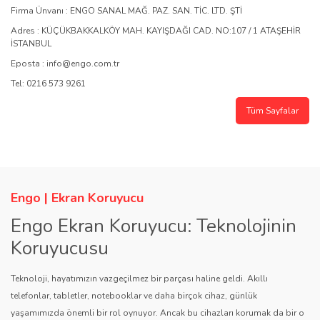
Firma Ünvanı : ENGO SANAL MAĞ. PAZ. SAN. TİC. LTD. ŞTİ
Adres : KÜÇÜKBAKKALKÖY MAH. KAYIŞDAĞI CAD. NO:107 / 1 ATAŞEHİR
İSTANBUL
Eposta : info@engo.com.tr
Tel: 0216 573 9261
Tüm Sayfalar
Engo | Ekran Koruyucu
Engo Ekran Koruyucu: Teknolojinin
Koruyucusu
Teknoloji, hayatımızın vazgeçilmez bir parçası haline geldi. Akıllı
telefonlar, tabletler, notebooklar ve daha birçok cihaz, günlük
yaşamımızda önemli bir rol oynuyor. Ancak bu cihazları korumak da bir o