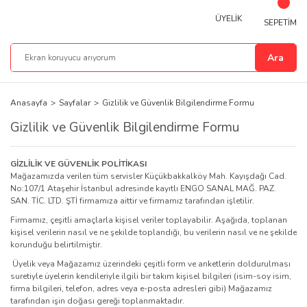
ÜYELİK
SEPETİM
Ara
Anasayfa
Sayfalar
Gizlilik ve Güvenlik Bilgilendirme Formu
Gizlilik ve Güvenlik Bilgilendirme Formu
GİZLİLİK VE GÜVENLİK POLİTİKASI
Mağazamızda verilen tüm servisler Küçükbakkalköy Mah. Kayışdağı Cad.
No:107/1 Ataşehir İstanbul adresinde kayıtlı ENGO SANAL MAĞ. PAZ.
SAN. TİC. LTD. ŞTİ firmamıza aittir ve firmamız tarafından işletilir.
Firmamız, çeşitli amaçlarla kişisel veriler toplayabilir. Aşağıda, toplanan
kişisel verilerin nasıl ve ne şekilde toplandığı, bu verilerin nasıl ve ne şekilde
korunduğu belirtilmiştir.
Üyelik veya Mağazamız üzerindeki çeşitli form ve anketlerin doldurulması
suretiyle üyelerin kendileriyle ilgili bir takım kişisel bilgileri (isim-soy isim,
firma bilgileri, telefon, adres veya e-posta adresleri gibi) Mağazamız
tarafından işin doğası gereği toplanmaktadır.