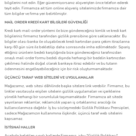
bilgilerini not edin. Eğer güvenmiyorsanız alışverişten önce telefon ederek
teyit edin. Firmamıza ait tüm online alışveriş sitelerimizde firmamıza dair
tüm bilgiler ve firma yeri belirtilmiştir.
MAİL ORDER KREDİ KART BİLGİLERİ GÜVENLİĞİ
Kredi kartı mail-order yöntemi ile bize göndereceğiniz kimlik ve kredi kart
bilgileriniz firmamız tarafından gizlilik prensibine göre saklanacaktır. Bu
bilgiler olası banka ile oluşabilecek kredi kartından para çekim itirazlarına
karşı 60 gün süre ile bekletilip daha sonrasında imha edilmektedir. Sipariş
ettiğiniz ürünlerin bedeli karşılığında bize göndereceğiniz tarafınızdan
onaylı mail-order formu bedeli dışında herhangi bir bedelin kartınızdan
çekilmesi halinde doğal olarak bankaya itiraz edebilir ve bu tutarın
ödenmesini engelleyebileceğiniz için bir risk oluşturmamaktadır.
ÜÇÜNCÜ TARAF WEB SİTELERİ VE UYGULAMALAR
Mağazamız, web sitesi dâhilinde başka sitelere link verebilir. Firmamız, bu
linkler vasıtasıyla erişilen sitelerin gizlilik uygulamaları ve içeriklerine
yönelik herhangi bir sorumluluk taşımamaktadır. Firmamıza ait sitede
yayınlanan reklamlar, reklamcılık yapan iş ortaklarımız aracılığı ile
kullanıcılarımıza dağıtılır. İş bu sözleşmedeki Gizlilik Politikası Prensipleri,
sadece Mağazamızın kullanımına ilişkindir, üçüncü taraf web sitelerini
kapsamaz.
İSTİSNAİ HALLER
Aşağıda belirtilen sınırlı hallerde Firmamız, işbu "Gizlilik Politikası"