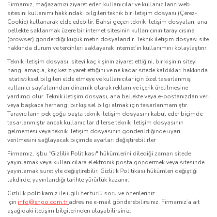
Firmamız, mağazamızı ziyaret eden kullanıcılar ve kullanıcıların web
sitesini kullanımı hakkındaki bilgileri teknik bir iletişim dosyası (Çerez-
Cookie) kullanarak elde edebilir. Bahsi geçen teknik iletişim dosyaları, ana
bellekte saklanmak üzere bir internet sitesinin kullanıcının tarayıcısına
(browser) gönderdiği küçük metin dosyalarıdır. Teknik iletişim dosyası site
hakkında durum ve tercihleri saklayarak İnternet'in kullanımını kolaylaştırır.
Teknik iletişim dosyası, siteyi kaç kişinin ziyaret ettiğini, bir kişinin siteyi
hangi amaçla, kaç kez ziyaret ettiğini ve ne kadar sitede kaldıkları hakkında
istatistiksel bilgileri elde etmeye ve kullanıcılar için özel tasarlanmış
kullanıcı sayfalarından dinamik olarak reklam ve içerik üretilmesine
yardımcı olur. Teknik iletişim dosyası, ana bellekte veya e-postanızdan veri
veya başkaca herhangi bir kişisel bilgi almak için tasarlanmamıştır.
Tarayıcıların pek çoğu başta teknik iletişim dosyasını kabul eder biçimde
tasarlanmıştır ancak kullanıcılar dilerse teknik iletişim dosyasının
gelmemesi veya teknik iletişim dosyasının gönderildiğinde uyarı
verilmesini sağlayacak biçimde ayarları değiştirebilirler
Firmamız, işbu "Gizlilik Politikası" hükümlerini dilediği zaman sitede
yayınlamak veya kullanıcılara elektronik posta göndermek veya sitesinde
yayınlamak suretiyle değiştirebilir. Gizlilik Politikası hükümleri değiştiği
takdirde, yayınlandığı tarihte yürürlük kazanır.
Gizlilik politikamız ile ilgili her türlü soru ve önerileriniz
için
info@engo.com.tr
adresine e-mail gönderebilirsiniz. Firmamız’a ait
aşağıdaki iletişim bilgilerinden ulaşabilirsiniz.