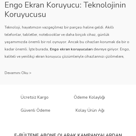
Engo Ekran Koruyucu: Teknolojinin
Koruyucusu
Teknoloji, hayatımızın vazgeçilmez bir parçası haline geldi. Akıllı
telefonlar, tabletler, notebooklar ve daha birçok cihaz, günlük
yaşamımızda önemli bir rol oynuyor. Ancak bu cihazları korumak da bir o
kadar önemli. İşte burada,
Engo ekran koruyucuları
devreye giriyor. Engo,
kaliteli ve yenilikçi ekran koruyucu çözümleriyle cihazlarınızı çizilmelere,
darbelere ve diğer dış etkenlere karşı koruyarak, uzun ömürlü bir kullanım
sağlıyor.
Kalite ve Güvenin Adresi: Engo
Engo ekran koruyucuları
, uzun yıllara dayanan tecrübesi ve teknolojiye
Ücretsiz Kargo
Ödeme Kolaylığı
olan tutkusu ile tanınır. Müşteri memnuniyetini ön planda tutan marka, her
ürününü titiz bir kalite kontrol sürecinden geçirir. Kullanıcı dostu tasarımı
Güvenli Ödeme
Kolay Ürün Ağı
ve dayanıklı malzeme yapısıyla Engo, teknolojiyi koruma konusunda
güvenilir bir çözüm sunar.
Çeşitlilik ve Uyum: Engo Ekran
E-BÜLTENE ABONE OLARAK
KAMPANYALARDAN