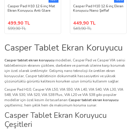
Casper Pad H10 12.6 inç Mat
Casper Pad H10 12.6 inç Ekran
Ekran Koruyucu Anti Glare
Koruyucu Nano Şeffaf
499,90 TL
449,90 TL
599,90 TL
549,90 TL
Casper Tablet Ekran Koruyucu
Casper tablet ekran koruyucu
modelleri, Casper Pad ve Casper VIA serisi
tabletlerinizin ekranını çiziklere, darbelere ve parmak izlerine karşı korumak
için özel olarak üretilmiştir. Gelişmiş nano teknoloji ile üretilen ekran
koruyucular, Casper tabletinizin dokunmatik hassasiyetini ve yüksek
çözünürlüklü görüntü kalitesini korurken uzun ömürlü kullanım sağlar.
Casper Pad H10, Casper VIA L50, VIA S50, VIA L40, VIA S40, VIA L30, VIA
S48, VIA S30, VIA S20, VIA S38 Plus, VIA L20 ve VIA S38 gibi popüler
modeller için özel kesim ile tasarlanan
Casper tablet ekran koruyucu
çeşitlerimiz, hem şıklık hem de maksimum koruma sunar.
Casper Tablet Ekran Koruyucu
Çeşitleri