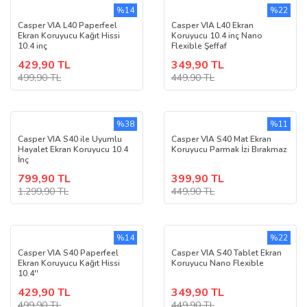
%14
%22
Casper VIA L40 Paperfeel
Casper VIA L40 Ekran
Ekran Koruyucu Kağıt Hissi
Koruyucu 10.4 inç Nano
10.4 inç
Flexible Şeffaf
429,90 TL
349,90 TL
499,90 TL
449,90 TL
%38
%11
Casper VIA S40 ile Uyumlu
Casper VIA S40 Mat Ekran
Hayalet Ekran Koruyucu 10.4
Koruyucu Parmak İzi Bırakmaz
İnç
799,90 TL
399,90 TL
1.299,90 TL
449,90 TL
%14
%22
Casper VIA S40 Paperfeel
Casper VIA S40 Tablet Ekran
Ekran Koruyucu Kağıt Hissi
Koruyucu Nano Flexible
10.4''
429,90 TL
349,90 TL
499,90 TL
449,90 TL