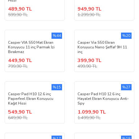
Hissi
489,90 TL
949,90 TL
599,90 TL
1.299,90 TL
%44
%20
Casper VIA S50 Mat Ekran
Casper Via S50 Ekran
Koruyucu 11 inç Parmak İzi
Koruyucu Nano Şeffaf 9H 11
Bırakmaz
inç
449,90 TL
399,90 TL
799,90 TL
499,90 TL
%15
%27
Casper Pad H10 12.6 inç
Casper Pad H10 12.6 inç
Paperfeel Ekran Koruyucu
Hayalet Ekran Koruyucu Anti-
Kağıt Hissi
Spy
549,90 TL
1.099,90 TL
649,90 TL
1.499,90 TL
%17
%18