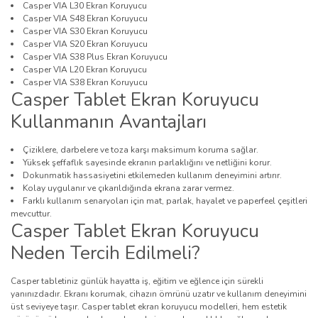
Casper VIA L30 Ekran Koruyucu
Casper VIA S48 Ekran Koruyucu
Casper VIA S30 Ekran Koruyucu
Casper VIA S20 Ekran Koruyucu
Casper VIA S38 Plus Ekran Koruyucu
Casper VIA L20 Ekran Koruyucu
Casper VIA S38 Ekran Koruyucu
Casper Tablet Ekran Koruyucu
Kullanmanın Avantajları
Çiziklere, darbelere ve toza karşı maksimum koruma sağlar.
Yüksek şeffaflık sayesinde ekranın parlaklığını ve netliğini korur.
Dokunmatik hassasiyetini etkilemeden kullanım deneyimini artırır.
Kolay uygulanır ve çıkarıldığında ekrana zarar vermez.
Farklı kullanım senaryoları için mat, parlak, hayalet ve paperfeel çeşitleri
mevcuttur.
Casper Tablet Ekran Koruyucu
Neden Tercih Edilmeli?
Casper tabletiniz günlük hayatta iş, eğitim ve eğlence için sürekli
yanınızdadır. Ekranı korumak, cihazın ömrünü uzatır ve kullanım deneyimini
üst seviyeye taşır. Casper tablet ekran koruyucu modelleri, hem estetik