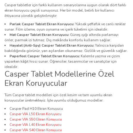
Casper tabletler için farklı kullanım senaryolarına uygun olarak dört farklı
ekran koruyucu çeşidi sunuyoruz. Her bir model, belirli bir kullanıcı
ihtiyacına yönelik geliştirilmiştir:
Parlak Casper Tablet Ekran Koruyucu:
Yüksek şeffaflık ve canlı renkler
sunar. Film izleme, oyun oynama ve içerik tüketimi için idealdir.
Mat Casper Tablet Ekran Koruyucu:
Güneş ışığı altında parlamayı
önler, parmak izi tutmaz. Dış mekânda konforlu kullanım sağlar.
Hayalet (Anti-Spy) Casper Tablet Ekran Koruyucu:
Yalnızca karşıdan
bakıldığında görünür, yan açılardan okunamaz. Gizlilik ve güvenlik sağlar.
Paperfeel Casper Tablet Ekran Koruyucu:
Kalemle yazma ve çizim
yaparken kâğıt hissi sunar. Öğrenciler, tasarımcılar ve sanatçılar için
idealdir.
Casper Tablet Modellerine Özel
Ekran Koruyucular
Tüm Casper tablet modelleri için özel kesim ve tam uyumlu ekran
koruyucular üretmekteyiz. İşte uyumlu olduğumuz modeller:
Casper Pad H10 Ekran Koruyucu
Casper VIA L50 Ekran Koruyucu
Casper VIA S50 Ekran Koruyucu
Casper VIA L40 Ekran Koruyucu
Casper VIA S40 Ekran Koruyucu