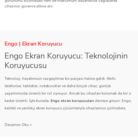
görünümü bozmadan hem de maksimum dayanıklılık sağlayarak
cihazınızı güvence altına alır.
Engo | Ekran Koruyucu
Engo Ekran Koruyucu: Teknolojinin
Koruyucusu
Teknoloji, hayatımızın vazgeçilmez bir parçası haline geldi. Akıllı
telefonlar, tabletler, notebooklar ve daha birçok cihaz, günlük
yaşamımızda önemli bir rol oynuyor. Ancak bu cihazları korumak da bir o
kadar önemli. İşte burada,
Engo ekran koruyucuları
devreye giriyor. Engo,
kaliteli ve yenilikçi ekran koruyucu çözümleriyle cihazlarınızı çizilmelere,
darbelere ve diğer dış etkenlere karşı koruyarak, uzun ömürlü bir kullanım
sağlıyor.
Kalite ve Güvenin Adresi: Engo