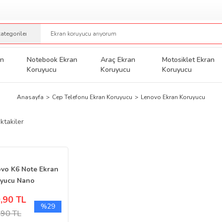
an
Notebook Ekran
Araç Ekran
Motosiklet Ekran
Koruyucu
Koruyucu
Koruyucu
Anasayfa
Cep Telefonu Ekran Koruyucu
Lenovo Ekran Koruyucu
ktakiler
vo K6 Note Ekran
yucu Nano
erli Cam
,90 TL
%29
,90 TL