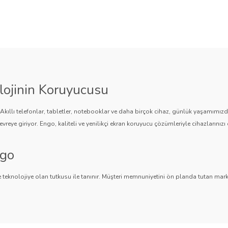
lojinin Koruyucusu
. Akıllı telefonlar, tabletler, notebooklar ve daha birçok cihaz, günlük yaşamımı
vreye giriyor. Engo, kaliteli ve yenilikçi ekran koruyucu çözümleriyle cihazlarınızı 
ngo
 teknolojiye olan tutkusu ile tanınır. Müşteri memnuniyetini ön planda tutan marka,
ngo, teknolojiyi koruma konusunda güvenilir bir çözüm sunar.
an Koruyucuları