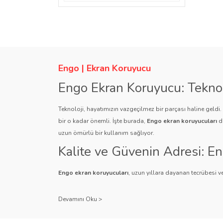
Engo | Ekran Koruyucu
Engo Ekran Koruyucu: Tekno
Teknoloji, hayatımızın vazgeçilmez bir parçası haline geldi
bir o kadar önemli. İşte burada,
Engo ekran koruyucuları
de
uzun ömürlü bir kullanım sağlıyor.
Kalite ve Güvenin Adresi: E
Engo ekran koruyucuları
, uzun yıllara dayanan tecrübesi ve
Kullanıcı dostu tasarımı ve dayanıklı malzeme yapısıyla E
Çeşitlilik ve Uyum: Engo Ekr