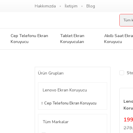
Hakkımızda
İletişim
Blog
Cep Telefonu Ekran
Tablet Ekran
Akıllı Saat Ekr
Koruyucu
Koruyucuları
Koruyucu
Sto
Ürün Grupları
Lenovo Ekran Koruyucu
Leno
Cep Telefonu Ekran Koruyucu
Koru
Temp
199
Tüm Markalar
279