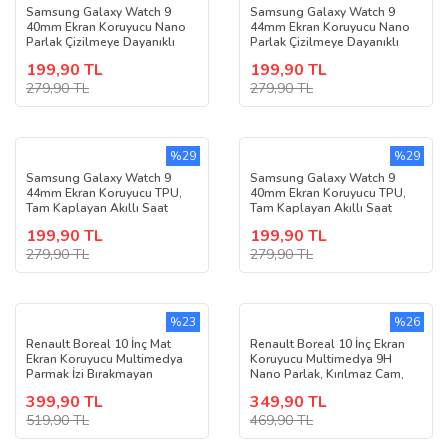
Samsung Galaxy Watch 9
Samsung Galaxy Watch 9
40mm Ekran Koruyucu Nano
44mm Ekran Koruyucu Nano
Parlak Çizilmeye Dayanıklı
Parlak Çizilmeye Dayanıklı
Akıllı Saat Koruması, 9H
Akıllı Saat Koruması, 9H
199,90 TL
199,90 TL
Kırılmaz Esnek Cam, Hd Şeffaf
Kırılmaz Esnek Cam, Hd Şeffaf
2 Adet SM-L340
279,90 TL
2 Adet SM-L350
279,90 TL
%29
%29
Samsung Galaxy Watch 9
Samsung Galaxy Watch 9
44mm Ekran Koruyucu TPU,
40mm Ekran Koruyucu TPU,
Tam Kaplayan Akıllı Saat
Tam Kaplayan Akıllı Saat
Koruması 2 Adet, Çizilmeye
Koruması 2 Adet, Çizilmeye
199,90 TL
199,90 TL
Dayanıklı Koruma SM-L350
Dayanıklı Koruma SM-L340
279,90 TL
279,90 TL
%23
%26
Renault Boreal 10 İnç Mat
Renault Boreal 10 İnç Ekran
Ekran Koruyucu Multimedya
Koruyucu Multimedya 9H
Parmak İzi Bırakmayan
Nano Parlak, Kırılmaz Cam,
Yansıma Ve Parlama Önleyici
Çizilmeye Dayanıklı Koruma
399,90 TL
349,90 TL
Koruma, 9H Kırılmaz Esnek
Nano Cam
519,90 TL
469,90 TL