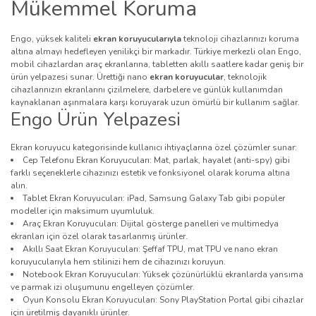
Mükemmel Koruma
Engo, yüksek kaliteli
ekran koruyucularıyla
teknoloji cihazlarınızı koruma
altına almayı hedefleyen yenilikçi bir markadır. Türkiye merkezli olan Engo,
mobil cihazlardan araç ekranlarına, tabletten akıllı saatlere kadar geniş bir
ürün yelpazesi sunar. Ürettiği nano
ekran koruyucular
, teknolojik
cihazlarınızın ekranlarını çizilmelere, darbelere ve günlük kullanımdan
kaynaklanan aşınmalara karşı koruyarak uzun ömürlü bir kullanım sağlar.
Engo Ürün Yelpazesi
Ekran koruyucu kategorisinde kullanıcı ihtiyaçlarına özel çözümler sunar:
Cep Telefonu Ekran Koruyucuları: Mat, parlak, hayalet (anti-spy) gibi
farklı seçeneklerle cihazınızı estetik ve fonksiyonel olarak koruma altına
alın.
Tablet Ekran Koruyucuları: iPad, Samsung Galaxy Tab gibi popüler
modeller için maksimum uyumluluk.
Araç Ekran Koruyucuları: Dijital gösterge panelleri ve multimedya
ekranları için özel olarak tasarlanmış ürünler.
Akıllı Saat Ekran Koruyucuları: Şeffaf TPU, mat TPU ve nano ekran
koruyucularıyla hem stilinizi hem de cihazınızı koruyun.
Notebook Ekran Koruyucuları: Yüksek çözünürlüklü ekranlarda yansıma
ve parmak izi oluşumunu engelleyen çözümler.
Oyun Konsolu Ekran Koruyucuları: Sony PlayStation Portal gibi cihazlar
için üretilmiş dayanıklı ürünler.