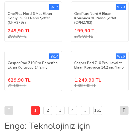
%17
%29
OnePlus Nord 6 Mat Ekran
OnePlus Nord 6 Ekran
Koruyucu 9H Nano Şeffaf
Koruyucu 9H Nano Şeffaf
(CPH2793)
(CPH2793)
249,90 TL
199,90 TL
299,90 TL
279,90 TL
%14
%26
Casper Pad Z10 Pro Paperfeel
Casper Pad Z10 Pro Hayalet
Ekran Koruyucu 14.2 inç
Ekran Koruyucu 14.2 inç Nano
629,90 TL
1.249,90 TL
729,90 TL
1.699,90 TL
1
2
3
4
..
161
Engo: Teknolojiniz için