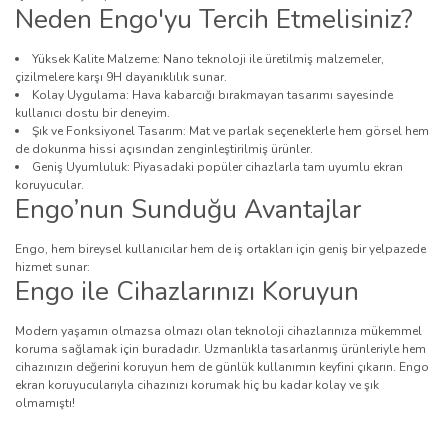
Neden Engo'yu Tercih Etmelisiniz?
Yüksek Kalite Malzeme: Nano teknoloji ile üretilmiş malzemeler,
çizilmelere karşı 9H dayanıklılık sunar.
Kolay Uygulama: Hava kabarcığı bırakmayan tasarımı sayesinde
kullanıcı dostu bir deneyim.
Şık ve Fonksiyonel Tasarım: Mat ve parlak seçeneklerle hem görsel hem
de dokunma hissi açısından zenginleştirilmiş ürünler.
Geniş Uyumluluk: Piyasadaki popüler cihazlarla tam uyumlu ekran
koruyucular.
Engo’nun Sunduğu Avantajlar
Engo, hem bireysel kullanıcılar hem de iş ortakları için geniş bir yelpazede
hizmet sunar:
Engo ile Cihazlarınızı Koruyun
Modern yaşamın olmazsa olmazı olan teknoloji cihazlarınıza mükemmel
koruma sağlamak için buradadır. Uzmanlıkla tasarlanmış ürünleriyle hem
cihazınızın değerini koruyun hem de günlük kullanımın keyfini çıkarın. Engo
ekran koruyucularıyla cihazınızı korumak hiç bu kadar kolay ve şık
olmamıştı!