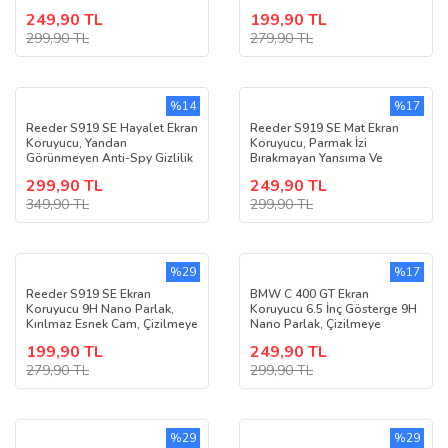
249,90 TL
199,90 TL
299,90 TL
279,90 TL
%14
%17
Reeder S919 SE Hayalet Ekran
Reeder S919 SE Mat Ekran
Koruyucu, Yandan
Koruyucu, Parmak İzi
Görünmeyen Anti-Spy Gizlilik
Bırakmayan Yansıma Ve
(Privacy) Koruması, 9H Nano
Parlama Önleyici Koruma, 9H
299,90 TL
249,90 TL
Kırılmaz Esnek Cam, Parlama
Kırılmaz Esnek Nano Cam
Ve Parmak İzi Önleyici
349,90 TL
299,90 TL
%29
%17
Reeder S919 SE Ekran
BMW C 400 GT Ekran
Koruyucu 9H Nano Parlak,
Koruyucu 6.5 İnç Gösterge 9H
Kırılmaz Esnek Cam, Çizilmeye
Nano Parlak, Çizilmeye
Dayanıklı Şeffaf Ekran
Dayanıklı Koruma, Kırılmaz
199,90 TL
249,90 TL
Koruması
Cam
279,90 TL
299,90 TL
%29
%29