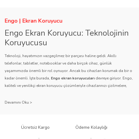
Engo | Ekran Koruyucu
Engo Ekran Koruyucu: Teknolojinin
Koruyucusu
Teknoloji, hayatımızın vazgeçilmez bir parçası haline geldi. Akıllı
telefonlar, tabletler, notebooklar ve daha birçok cihaz, günlük
yaşamımızda önemli bir rol oynuyor. Ancak bu cihazları korumak da bir o
kadar önemli. İşte burada,
Engo ekran koruyucuları
devreye giriyor. Engo,
kaliteli ve yenilikçi ekran koruyucu çözümleriyle cihazlarınızı çizilmelere,
darbelere ve diğer dış etkenlere karşı koruyarak, uzun ömürlü bir kullanım
sağlıyor.
Kalite ve Güvenin Adresi: Engo
Engo ekran koruyucuları
, uzun yıllara dayanan tecrübesi ve teknolojiye
Ücretsiz Kargo
Ödeme Kolaylığı
olan tutkusu ile tanınır. Müşteri memnuniyetini ön planda tutan marka, her