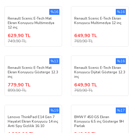
%16
%16
Renault Scenic E-Tech Mat
Renault Scenic E-Tech Ekran
Ekran Koruyucu Multimedya
Koruyucu Multimedya 12 inç
12 inç
629,90 TL
649,90 TL
749,90 TL
769,90 TL
%13
%16
Renault Scenic E-Tech Mat
Renault Scenic E-Tech Ekran
Ekran Koruyucu Gösterge 12.3
Koruyucu Dijital Gösterge 12.3
inç
inç
779,90 TL
649,90 TL
899,90 TL
769,90 TL
%19
%17
Lenovo ThinkPad E14 Gen 7
BMW F 450 GS Ekran
Hayalet Ekran Koruyucu 14 inç
Koruyucu 6.5 inç Gösterge 9H
Anti Spy Gizlilik 16:10
Parlak