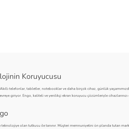
lojinin Koruyucusu
. Akıllı telefonlar, tabletler, notebooklar ve daha birçok cihaz, günlük yaşamımı
vreye giriyor. Engo, kaliteli ve yenilikçi ekran koruyucu çözümleriyle cihazlarınızı 
ngo
 teknolojiye olan tutkusu ile tanınır. Müşteri memnuniyetini ön planda tutan marka,