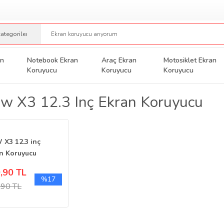
an
Notebook Ekran
Araç Ekran
Motosiklet Ekran
Koruyucu
Koruyucu
Koruyucu
 X3 12.3 Inç Ekran Koruyucu
X3 12.3 inç
n Koruyucu
imedya Parlak
,90 TL
o
%17
,90 TL