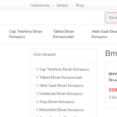
Hakkımızda
İletişim
Blog
Cep Telefonu Ekran
Tablet Ekran
Akıllı Saat Ekr
Koruyucu
Koruyucuları
Koruyucu
Bmw
Ürün Grupları
Cep Telefonu Ekran Koruyucu
BMW 
Tablet Ekran Koruyucuları
Ekra
Akıllı Saat Ekran Koruyucu
Mult
599
Nan
Notebook Ekran Koruyucu
719
Araç Ekran Koruyucu
Motosiklet Ekran Koruyucu