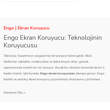
Ürün resmi kalitesiz, bozuk veya görüntülenemiyor.
Ürün açıklamasında eksik bilgiler bulunuyor.
Ürün bilgilerinde hatalar bulunuyor.
Ürün fiyatı diğer sitelerden daha pahalı.
Engo | Ekran Koruyucu
Bu ürüne benzer farklı alternatifler olmalı.
Engo Ekran Koruyucu: Teknolojinin
Koruyucusu
Teknoloji, hayatımızın vazgeçilmez bir parçası haline geldi. Akıllı
telefonlar, tabletler, notebooklar ve daha birçok cihaz, günlük
yaşamımızda önemli bir rol oynuyor. Ancak bu cihazları korumak da bir o
Gönder
kadar önemli. İşte burada,
Engo ekran koruyucuları
devreye giriyor. Engo,
kaliteli ve yenilikçi ekran koruyucu çözümleriyle cihazlarınızı çizilmelere,
darbelere ve diğer dış etkenlere karşı koruyarak, uzun ömürlü bir kullanım
sağlıyor.
Kalite ve Güvenin Adresi: Engo