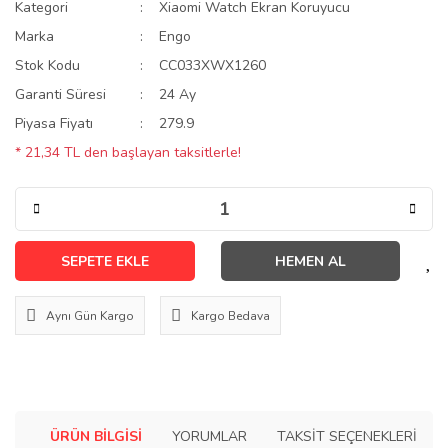
Kategori
Xiaomi Watch Ekran Koruyucu
Marka
Engo
Stok Kodu
CC033XWX1260
Garanti Süresi
24 Ay
Piyasa Fiyatı
279.9
* 21,34 TL den başlayan taksitlerle!
SEPETE EKLE
HEMEN AL
Aynı Gün Kargo
Kargo Bedava
ÜRÜN BILGISI
YORUMLAR
TAKSIT SEÇENEKLERI