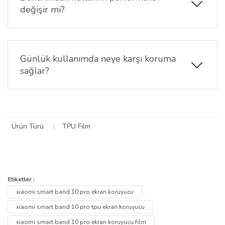
değişir mi?
Hayır. TPU esnek yapısı sayesinde dokunmatik
hassasiyet korunur ve ekran akıcı şekilde
kullanılmaya devam eder.
Günlük kullanımda neye karşı koruma
sağlar?
Çizik, sürtünme ve günlük kullanım sırasında
oluşabilecek yüzey aşınmalarına karşı ekranı
korumaya yardımcı olur.
Ürün Türü
:
TPU Film
Bu ürünün fiyat bilgisi, resim, ürün açıklamalarında ve diğer
konularda yetersiz gördüğünüz noktaları öneri formunu kullanarak
Bu ürüne ilk yorumu siz yapın!
Etiketler :
Ürün hakkında henüz soru sorulmamış.
tarafımıza iletebilirsiniz.
xiaomi smart band 10 pro ekran koruyucu
Görüş ve önerileriniz için teşekkür ederiz.
Yorum Yaz
xiaomi smart band 10 pro tpu ekran koruyucu
Soru Sor
xiaomi smart band 10 pro ekran koruyucu film