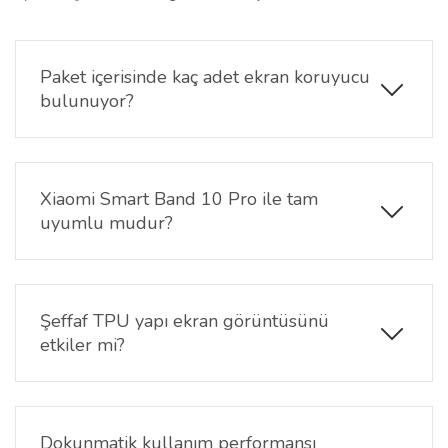
Paket içerisinde kaç adet ekran koruyucu
bulunuyor?
Paket içerisinde 2 adet Xiaomi Smart Band 10 Pro
TPU şeffaf ekran koruyucu bulunmaktadır.
Xiaomi Smart Band 10 Pro ile tam
uyumlu mudur?
Evet. Ürün, Xiaomi Smart Band 10 Pro ekran
ölçülerine uygun olarak hazırlanmıştır ve ekran
yüzeyine uyum sağlar.
Şeffaf TPU yapı ekran görüntüsünü
etkiler mi?
Hayır. Şeffaf yüzeyi sayesinde ekranın parlaklığı,
renkleri ve görüntü netliği korunur.
Dokunmatik kullanım performansı