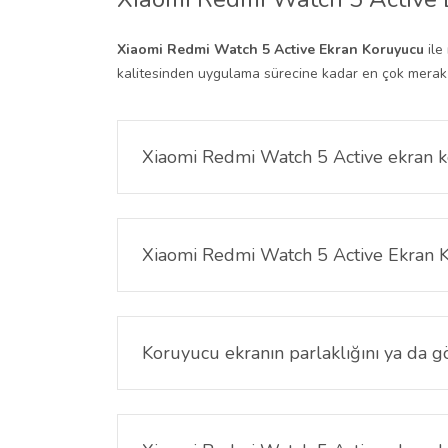
Xiaomi Redmi Watch 5 Active Ekran Koruyucu
ile
kalitesinden uygulama sürecine kadar en çok merak edi
Xiaomi Redmi Watch 5 Active ekran k
Evet. Xiaomi Redmi Watch 5 Active ekran koruyuc
oluşturur. Saatin ekranını çizik ve hasara karşı gü
Xiaomi Redmi Watch 5 Active Ekran K
Hayır, ekran koruyucunun ultra ince yapısı sayes
hiçbir gecikme yaşanmaz.
Koruyucu ekranın parlaklığını ya da gö
Hayır. Xiaomi Redmi Watch 5 Active Ekran Koruyucu
günkü gibi net görünmeye devam eder.