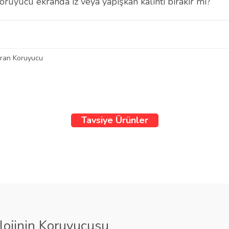
uyucu ekranda iz veya yapışkan kalıntı bırakır mı?
u, özel yapışkan teknolojisi sayesinde çıkarıldığında ekranda herhangi 
kran Koruyucu
 diğer konularda yetersiz gördüğünüz noktaları öneri formunu kullanarak tarafımı
Bu ürüne ilk yorumu siz yapın!
Ürün hakkında henüz soru sorulmamış.
Tavsiye Ürünler
Yorum Yaz
Soru Sor
TPU Film 2 Adet
%29
lojinin Koruyucusu