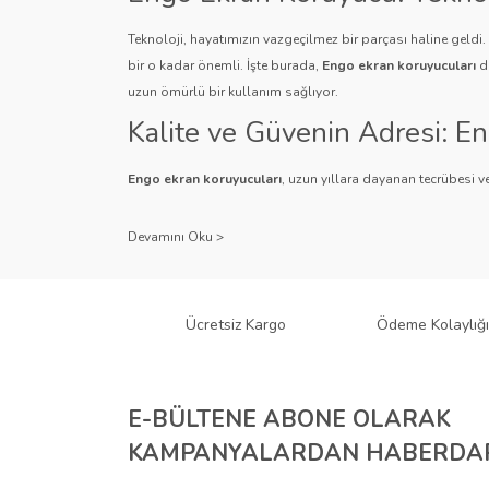
Teknoloji, hayatımızın vazgeçilmez bir parçası haline geldi
bir o kadar önemli. İşte burada,
Engo ekran koruyucuları
de
uzun ömürlü bir kullanım sağlıyor.
Kalite ve Güvenin Adresi: E
Engo ekran koruyucuları
, uzun yıllara dayanan tecrübesi ve
Kullanıcı dostu tasarımı ve dayanıklı malzeme yapısıyla E
Çeşitlilik ve Uyum: Engo Ekr
Engo, farklı cihazlar ve kullanıcı ihtiyaçlarına yönelik geniş
gibi çeşitli türlerle Engo, cihazlarınız için mükemmel uyumu
Ücretsiz Kargo
Ödeme Kolaylığı
tür cihaz için Engo ekran koruyucuları mevcuttur.
Teknolojiyi Koruma ve Esteti
E-BÜLTENE ABONE OLARAK
Engo ekran koruyucuları
, cihazlarınızı çizilmelere ve darbe
KAMPANYALARDAN HABERDAR
ihtiyacı olan kullanıcılar için anti-spy özellikli ürünleri ile