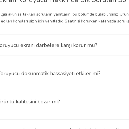
 ilgili aklınıza takılan soruların yanıtlarını bu bölümde bulabilirsiniz
len konuları sizin için yanıtladık. Saatinizi korurken kafanızda soru iş
oruyucu ekranı darbelere karşı korur mu?
u, ekran yüzeyine gelebilecek günlük darbeler, sürtünmeler ve ani çar
venle kullanabilirsiniz..
oruyucu dokunmatik hassasiyeti etkiler mi?
inde ekranın dokunmatik tepkileri etkilenmez. Bildirimleri kaydırma, u
rüntü kalitesini bozar mı?
, yüksek şeffaflığa sahip olduğu için ekranın orijinal parlaklığını ve r