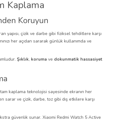
am Kaplama
önden Koruyun
n yapısı, çizik ve darbe gibi fiziksel tehditlere karşı
nınızı her açıdan sararak günlük kullanımda ve
umludur.
Şıklık
,
koruma
ve
dokunmatik hassasiyet
ma
le tam kaplama teknolojisi sayesinde ekranın her
rar ve çizik, darbe, toz gibi dış etkilere karşı
 ekstra güvenlik sunar. Xiaomi Redmi Watch 5 Active