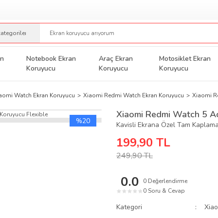
an
Notebook Ekran
Araç Ekran
Motosiklet Ekran
Koruyucu
Koruyucu
Koruyucu
aomi Watch Ekran Koruyucu
Xiaomi Redmi Watch Ekran Koruyucu
Xiaomi R
Xiaomi Redmi Watch 5 Ac
%20
Kavisli Ekrana Özel Tam Kaplam
199,90 TL
249,90 TL
0.0
0 Değerlendirme
0 Soru & Cevap
★
★
★
★
★
Kategori
Xia