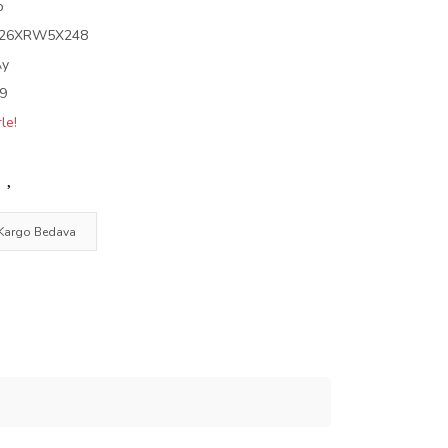
o
26XRW5X248
Ay
9
le!
Kargo Bedava