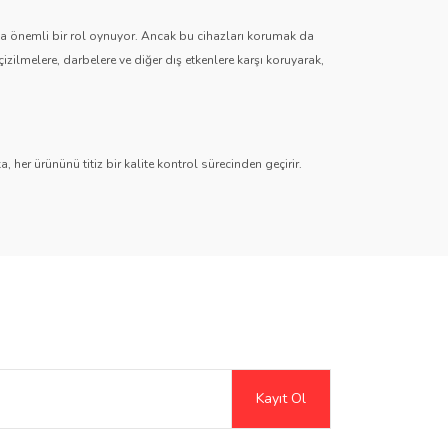
zda önemli bir rol oynuyor. Ancak bu cihazları korumak da
çizilmelere, darbelere ve diğer dış etkenlere karşı koruyarak,
 her ürününü titiz bir kalite kontrol sürecinden geçirir.
r
,
Hayalet (Anti-Spy)
,
Paperlike
,
Şeffaf TPU
ve
Mat TPU
timedya sistemlerinden dijital gösterge ekranlarına kadar her
Şeffaf ve mat seçeneklerle ekran netliğini artırırken, gizlilik
Kayıt Ol
erek kreatif kullanıcılar için harika bir çözüm sunar.