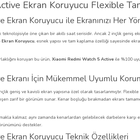
ctive Ekran Koruyucu Flexible T
e Ekran Koruyucu ile Ekranınızı Her Y
knolojisiyle öne çıkan bir akıllı saat serisidir. Ancak 2 inçlik geniş ekra
e Ekran Koruyucu
, esnek yapısı ve tam kaplama özelliği sayesinde ekra
rlaklığını koruyan bu ürün,
Xiaomi Redmi Watch 5 Active
ile %100 uy
ve Ekranı İçin Mükemmel Uyumlu Koru
 inçlik geniş ve kavisli ekran yapısına özel olarak tasarlanmıştır. Flexib
en zarif bir görünüm sunar. Kenar boşluğu bırakmadan ekranı tamamen sa
ğlamakla kalmaz; aynı zamanda kenarlardan gelebilecek darbelere karşı
görünümünü destekler.
 Ekran Koruyucu Teknik Özellikleri