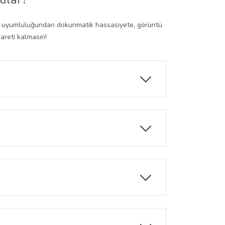
. Ürün uyumluluğundan dokunmatik hassasiyete, görüntü
areti kalmasın!
pmalara karşı koruyucu bir bariyer
ygulama kullanımı ve menü geçişlerinde
enk canlılığını tamamen korur. Ekranınız ilk