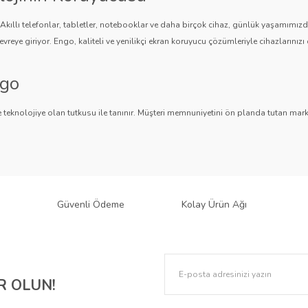
. Akıllı telefonlar, tabletler, notebooklar ve daha birçok cihaz, günlük yaşamımı
vreye giriyor. Engo, kaliteli ve yenilikçi ekran koruyucu çözümleriyle cihazlarınızı 
Gönder
ngo
 teknolojiye olan tutkusu ile tanınır. Müşteri memnuniyetini ön planda tutan marka,
ngo, teknolojiyi koruma konusunda güvenilir bir çözüm sunar.
an Koruyucuları
 bir ürün yelpazesi sunar.
Parlak Nano ekran koruyucular
,
Mat ekran koruyucula
 sağlar. Akıllı telefonlardan tabletlere, notebooklardan akıllı saatlere, araç mul
Güvenli Ödeme
Kolay Ürün Ağı
k: Engo Ekran Koruyucuları
lere karşı korurken, estetik tasarımıyla cihazınızın şıklığını korumaya yardımcı olur. 
 OLUN!
 gizliliğinizi de korur. Ayrıca, paperlike dokusuyla çizim ve yazma deneyimini geliştir