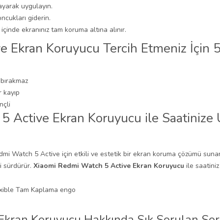
ayarak uygulayın.
ncukları giderin.
çinde ekranınız tam koruma altına alınır.
e Ekran Koruyucu Tercih Etmeniz İçin
 bırakmaz
r kayıp
nçli
5 Active Ekran Koruyucu ile Saatiniz
mi Watch 5 Active için etkili ve estetik bir ekran koruma çözümü sunan
i sürdürür.
Xiaomi Redmi Watch 5 Active Ekran Koruyucu
ile saatini
Ekran Koruyucu Hakkında Sık Sorulan Sor