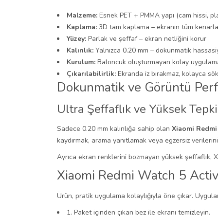
Malzeme:
Esnek PET + PMMA yapı (cam hissi, plast
Kaplama:
3D tam kaplama – ekranın tüm kenarlar
Yüzey:
Parlak ve şeffaf – ekran netliğini korur
Kalınlık:
Yalnızca 0.20 mm – dokunmatik hassasi
Kurulum:
Baloncuk oluşturmayan kolay uygulam
Çıkarılabilirlik:
Ekranda iz bırakmaz, kolayca sökü
Dokunmatik ve Görüntü Perf
Ultra Şeffaflık ve Yüksek Tepki
Sadece 0.20 mm kalınlığa sahip olan
Xiaomi Redmi
kaydırmak, arama yanıtlamak veya egzersiz verilerini
Ayrıca ekran renklerini bozmayan yüksek şeffaflık, X
Xiaomi Redmi Watch 5 Active
Ürün, pratik uygulama kolaylığıyla öne çıkar. Uygulam
1. Paket içinden çıkan bez ile ekranı temizleyin.