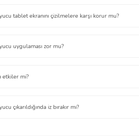
ucu tablet ekranını çizilmelere karşı korur mu?
ey çiziklerine ve sürtünmelere karşı tablet ekranının korunmasına yardı
uyucu uygulaması zor mu?
ama ile kolay şekilde uygulanabilir. Tozsuz bir ortamda uygulama yapma
 etkiler mi?
 etkilemez. Xiaomi Pad 8 günlük kullanımda normal şekilde kullanılmay
cu çıkarıldığında iz bırakır mı?
tı bırakmaz ve tablet ekran yüzeyi temiz kalır.