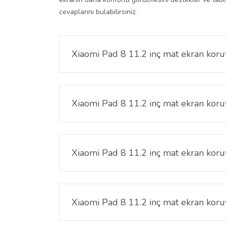
cevaplarını bulabilirsiniz.
Xiaomi Pad 8 11.2 inç mat ekran koru
Xiaomi Pad 8 11.2 inç mat ekran koruyucu, table
yüzeyi sayesinde ışık yansımasını azaltarak ekra
Xiaomi Pad 8 11.2 inç mat ekran koru
Evet. Mat yüzey teknolojisi, ışık kaynaklı yansım
görülmesini sağlar.
Xiaomi Pad 8 11.2 inç mat ekran koru
Xiaomi Pad 8 11.2 inç mat ekran koruyucu yansım
devam eder.
Xiaomi Pad 8 11.2 inç mat ekran koru
Hayır. Tabletin dokunmatik hassasiyeti korunur.