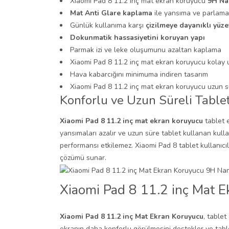
Xiaomi Pad 8 11.2 inç mat ekran koruyucu
9H Na
Mat Anti Glare kaplama
ile yansıma ve parlama
Günlük kullanıma karşı
çizilmeye dayanıklı yüze
Dokunmatik hassasiyetini koruyan yapı
Parmak izi ve leke oluşumunu azaltan kaplama
Xiaomi Pad 8 11.2 inç mat ekran koruyucu kolay
Hava kabarcığını minimuma indiren tasarım
Xiaomi Pad 8 11.2 inç mat ekran koruyucu uzun s
Konforlu ve Uzun Süreli Table
Xiaomi Pad 8 11.2 inç mat ekran koruyucu
tablet e
yansımaları azalır ve uzun süre tablet kullanan kull
performansı etkilemez. Xiaomi Pad 8 tablet kullanıcıl
çözümü sunar.
Xiaomi Pad 8 11.2 inç Mat E
Xiaomi Pad 8 11.2 inç Mat Ekran Koruyucu
, table
ekranın daha konforlu görülmesini destekler ve tablet