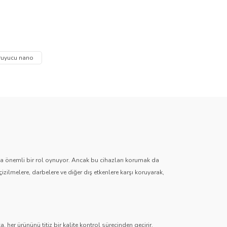
za iletebilirsiniz.
oruyucu nano
zda önemli bir rol oynuyor. Ancak bu cihazları korumak da
çizilmelere, darbelere ve diğer dış etkenlere karşı koruyarak,
 her ürününü titiz bir kalite kontrol sürecinden geçirir.