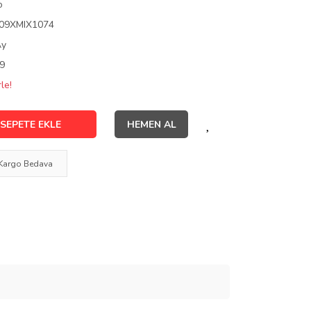
o
09XMIX1074
Ay
9
le!
SEPETE EKLE
HEMEN AL
Kargo Bedava