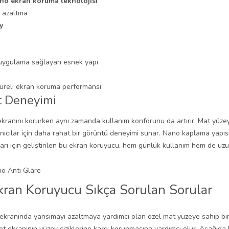
no ekran koruma teknolojisi
 azaltma
y
 uygulama sağlayan esnek yapı
üreli ekran koruma performansı
t Deneyimi
kranını korurken aynı zamanda kullanım konforunu da artırır. Mat yüzey 
anıcılar için daha rahat bir görüntü deneyimi sunar. Nano kaplama yapı
arı için geliştirilen bu ekran koruyucu, hem günlük kullanım hem de uzun
kran Koruyucu Sıkça Sorulan Sorular
t ekranında yansımayı azaltmaya yardımcı olan özel mat yüzeye sahip 
 ekranının yüzey çiziklerine karşı korunmasına yardımcı olur. Aşağıda k