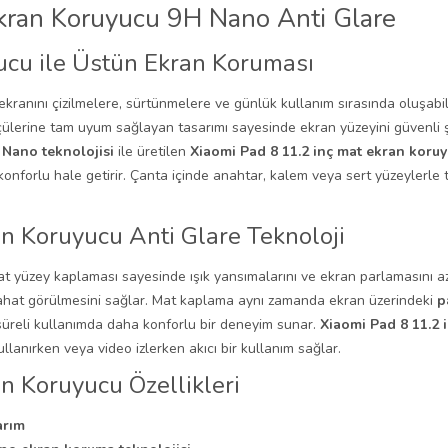
Ekran Koruyucu 9H Nano Anti Glare
ucu ile Üstün Ekran Koruması
 ekranını çizilmelere, sürtünmelere ve günlük kullanım sırasında oluşab
ölçülerine tam uyum sağlayan tasarımı sayesinde ekran yüzeyini güvenli ş
 Nano teknolojisi
ile üretilen
Xiaomi Pad 8 11.2 inç mat ekran koru
konforlu hale getirir. Çanta içinde anahtar, kalem veya sert yüzeylerle
an Koruyucu Anti Glare Teknoloji
at yüzey kaplaması sayesinde ışık yansımalarını ve ekran parlamasını azal
rahat görülmesini sağlar. Mat kaplama aynı zamanda ekran üzerindeki
p
üreli kullanımda daha konforlu bir deneyim sunar.
Xiaomi Pad 8 11.2 
lanırken veya video izlerken akıcı bir kullanım sağlar.
n Koruyucu Özellikleri
arım