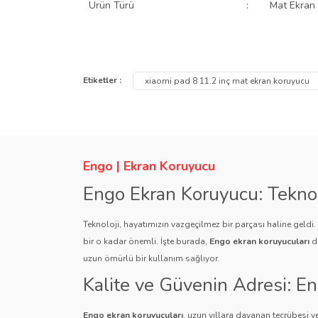
Ürün Türü
:
Mat Ekran
Bu ürünün fiyat bilgisi, resim, ürün açıklamalarında ve
Görüş ve önerileriniz için teşekkür ederiz.
Etiketler :
xiaomi pad 8 11.2 inç mat ekran koruyucu
Ürün resmi kalitesiz, bozuk veya görüntülenemiyor.
Ürün açıklamasında eksik bilgiler bulunuyor.
Ürün bilgilerinde hatalar bulunuyor.
Engo | Ekran Koruyucu
Ürün fiyatı diğer sitelerden daha pahalı.
Engo Ekran Koruyucu: Tekno
Bu ürüne benzer farklı alternatifler olmalı.
Teknoloji, hayatımızın vazgeçilmez bir parçası haline geldi
bir o kadar önemli. İşte burada,
Engo ekran koruyucuları
de
uzun ömürlü bir kullanım sağlıyor.
Kalite ve Güvenin Adresi: E
Engo ekran koruyucuları
, uzun yıllara dayanan tecrübesi ve