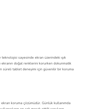
teknolojisi sayesinde ekran üzerindeki ışık
sı ekranın doğal renklerini korurken dokunmatik
 süreli tablet deneyimi için güvenilir bir koruma
bir ekran koruma çözümüdür. Günlük kullanımda
ullanıcıların en çok merak ettiği soruların