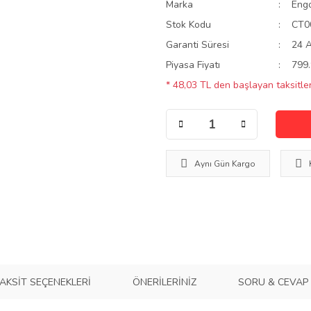
Marka
Eng
Stok Kodu
CT0
Garanti Süresi
24 
Piyasa Fiyatı
799.
* 48,03 TL den başlayan taksitler
Aynı Gün Kargo
AKSIT SEÇENEKLERI
ÖNERILERINIZ
SORU & CEVAP