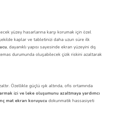
ilecek yüzey hasarlarına karşı korumak için özel
ekilde kaplar ve tabletinizi daha uzun süre ilk
yucu
, dayanıklı yapısı sayesinde ekran yüzeyini dış
 temas durumunda oluşabilecek çizik riskini azaltarak
tır. Özellikle güçlü ışık altında, ofis ortamında
armak izi ve leke oluşumunu azaltmaya yardımcı
inç mat ekran koruyucu
dokunmatik hassasiyeti