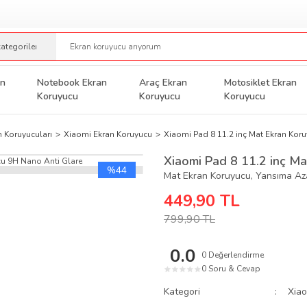
an
Notebook Ekran
Araç Ekran
Motosiklet Ekran
Koruyucu
Koruyucu
Koruyucu
n Koruyucuları
Xiaomi Ekran Koruyucu
Xiaomi Pad 8 11.2 inç Mat Ekran Kor
Xiaomi Pad 8 11.2 inç M
%44
Mat Ekran Koruyucu, Yansıma Aza
449,90 TL
799,90 TL
0.0
0 Değerlendirme
0 Soru & Cevap
★
★
★
★
★
Kategori
Xiao