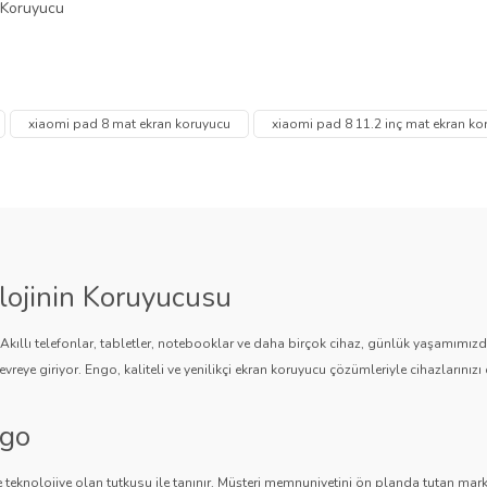
 Koruyucu
 diğer konularda yetersiz gördüğünüz noktaları öneri formunu kullanarak tarafımı
Bu ürüne ilk yorumu siz yapın!
Ürün hakkında henüz soru sorulmamış.
xiaomi pad 8 mat ekran koruyucu
xiaomi pad 8 11.2 inç mat ekran k
Yorum Yaz
Soru Sor
lojinin Koruyucusu
. Akıllı telefonlar, tabletler, notebooklar ve daha birçok cihaz, günlük yaşamımı
vreye giriyor. Engo, kaliteli ve yenilikçi ekran koruyucu çözümleriyle cihazlarınızı 
ngo
Gönder
 teknolojiye olan tutkusu ile tanınır. Müşteri memnuniyetini ön planda tutan marka,