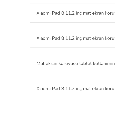
Xiaomi Pad 8 11.2 inç mat ekran koruy
Evet. Günlük kullanım sırasında oluşabilecek yüz
Xiaomi Pad 8 11.2 inç mat ekran kor
Ekran yüzeyi temizlendikten sonra dikkatli hizal
Mat ekran koruyucu tablet kullanımını
Hayır. Tablet kullanımını veya ekran deneyimini
Xiaomi Pad 8 11.2 inç mat ekran koruyu
Hayır. Doğru şekilde çıkarıldığında yapışkan kalın