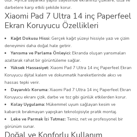
olur. Ayrıca dayanıklı yapısı sayesinde ekranınızı çiziklere, toza ve
darbelere karşı etkili şekilde korur.
Xiaomi Pad 7 Ultra 14 inç Paperfeel
Ekran Koruyucu Özellikleri
Kağıt Dokusu Hissi:
Gerçek kağıt yüzeyi hissiyle yazı ve çizim
deneyimini daha doğal hale getirir.
Yansıma ve Parlama Önleyici:
Ekranda oluşan yansımaları
azaltarak rahat bir görüntüleme sağlar.
Yüksek Hassasiyet:
Xiaomi Pad 7 Ultra 14 inç Paperfeel Ekran
Koruyucu dijital kalem ve dokunmatik hareketlerinde akıcı ve
hassas tepki verir.
Dayanıklı Koruma:
Xiaomi Pad 7 Ultra 14 inç Paperfeel Ekran
Koruyucu ekranı çizik, darbe ve toz gibi günlük etkilerden korur.
Kolay Uygulama:
Mükemmel uyum sağlayan kesim ve
kabarcık bırakmayan yapışkan teknolojisiyle pratik montaj.
Leke ve Parmak İzi Tutmaz:
Temiz, net ve profesyonel bir
görünüm sunar.
Doğal ve Konforlu Kullanım