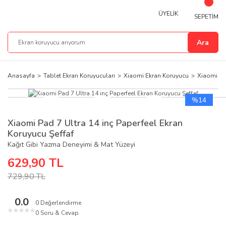
ÜYELİK
SEPETİM
Ara
Anasayfa
Tablet Ekran Koruyucuları
Xiaomi Ekran Koruyucu
Xiaomi Pad
%14
Xiaomi Pad 7 Ultra 14 inç Paperfeel Ekran
Koruyucu Şeffaf
Kağıt Gibi Yazma Deneyimi & Mat Yüzeyi
629,90 TL
729,90 TL
0.0
0 Değerlendirme
★
★
★
★
★
0 Soru & Cevap