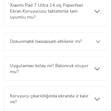
Xiaomi Pad 7 Ultra 14 inç Paperfeel
Ekran Koruyucusu tabletimle tam
uyumlu mu?
Evet, bu paperfeel ekran koruyucular Xiaomi Pad 7
Ultra 14 inç tablet için özel olarak tasarlanmıştır.
Cihazınızın ekran boyutlarına ve yapısına tam uyum
Dokunmatik hassasiyeti etkilenir mi?
sağlar.
Hayır, ultra hassas yapısı sayesinde dokunmatik
ekranın hassasiyeti etkilenmez. Menü geçişleri,
kaydırma ve komutlar sorunsuz şekilde çalışmaya
Uygulaması kolay mı? Baloncuk oluşur
devam eder.
mu?
Evet, uygulaması oldukça basittir. Paket içeriğinde
yer alan temizlik kitini kullanarak ekranı tozdan
arındırdıktan sonra ekran koruyucuyu yerleştirebilir,
Koruyucu çıkarıldığında ekranda iz kalır
özel yapışkan yüzeyi sayesinde baloncuksuz
mı?
uygulama sağlayabilirsiniz.