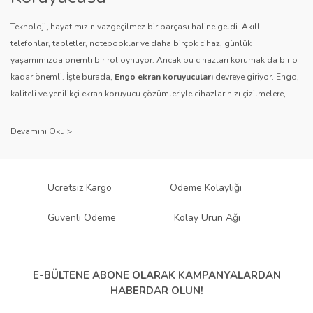
Teknoloji, hayatımızın vazgeçilmez bir parçası haline geldi. Akıllı
telefonlar, tabletler, notebooklar ve daha birçok cihaz, günlük
yaşamımızda önemli bir rol oynuyor. Ancak bu cihazları korumak da bir o
kadar önemli. İşte burada,
Engo ekran koruyucuları
devreye giriyor. Engo,
Gönder
kaliteli ve yenilikçi ekran koruyucu çözümleriyle cihazlarınızı çizilmelere,
darbelere ve diğer dış etkenlere karşı koruyarak, uzun ömürlü bir kullanım
sağlıyor.
Kalite ve Güvenin Adresi: Engo
Engo ekran koruyucuları
, uzun yıllara dayanan tecrübesi ve teknolojiye
Ücretsiz Kargo
Ödeme Kolaylığı
olan tutkusu ile tanınır. Müşteri memnuniyetini ön planda tutan marka, her
ürününü titiz bir kalite kontrol sürecinden geçirir. Kullanıcı dostu tasarımı
Güvenli Ödeme
Kolay Ürün Ağı
ve dayanıklı malzeme yapısıyla Engo, teknolojiyi koruma konusunda
güvenilir bir çözüm sunar.
Çeşitlilik ve Uyum: Engo Ekran
E-BÜLTENE ABONE OLARAK
KAMPANYALARDAN
HABERDAR OLUN!
Koruyucuları