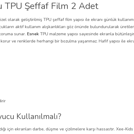
 TPU Şeffaf Film 2 Adet
n özel olarak geliştirilmiş TPU şeffaf film yapısı ile ekranı günlük kulla
ukların aktif kullanım alışkanlıkları göz önünde bulundurularak üretil
 koruma sunar.
Esnek
TPU malzeme yapısı sayesinde ekranla bütünleşir v
ini korur ve renklerde herhangi bir bozulma yaşanmaz. Hafif yapısı ile 
rir
ucu Kullanılmalı?
ldığı için ekranları darbe, düşme ve çizilmelere karşı hassastır. Xee-Kid