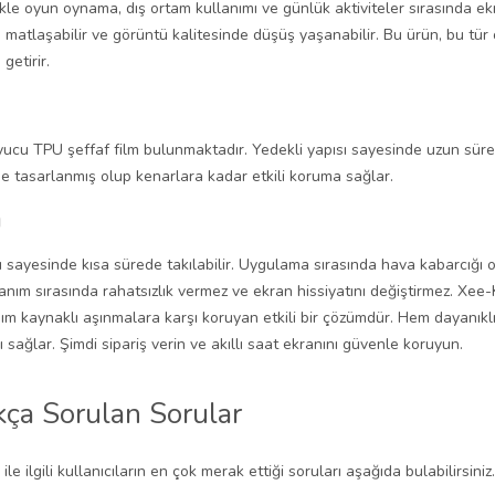
likle oyun oynama, dış ortam kullanımı ve günlük aktiviteler sırasında e
r, matlaşabilir ve görüntü kalitesinde düşüş yaşanabilir. Bu ürün, bu 
getirir.
ucu TPU şeffaf film bulunmaktadır. Yedekli yapısı sayesinde uzun süre
de tasarlanmış olup kenarlara kadar etkili koruma sağlar.
m
sı sayesinde kısa sürede takılabilir. Uygulama sırasında hava kabarcığı
llanım sırasında rahatsızlık vermez ve ekran hissiyatını değiştirmez. Xe
anım kaynaklı aşınmalara karşı koruyan etkili bir çözümdür. Hem dayanıkl
ağlar. Şimdi sipariş verin ve akıllı saat ekranını güvenle koruyun.
ça Sorulan Sorular
ile ilgili kullanıcıların en çok merak ettiği soruları aşağıda bulabilirsin