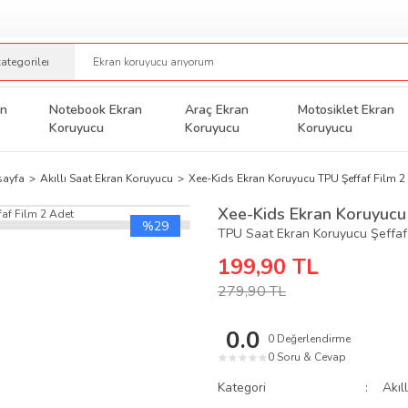
an
Notebook Ekran
Araç Ekran
Motosiklet Ekran
Koruyucu
Koruyucu
Koruyucu
ayfa
Akıllı Saat Ekran Koruyucu
Xee-Kids Ekran Koruyucu TPU Şeffaf Film 2
Xee-Kids Ekran Koruyucu
%29
TPU Saat Ekran Koruyucu Şeffa
199,90 TL
279,90 TL
0.0
0 Değerlendirme
0 Soru & Cevap
★
★
★
★
★
Kategori
Akıl