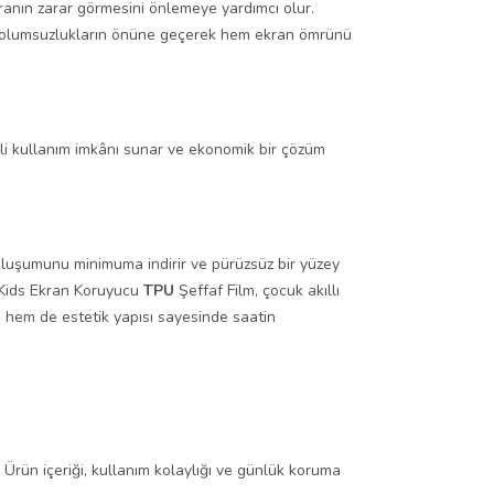
kranın zarar görmesini önlemeye yardımcı olur.
tür olumsuzlukların önüne geçerek hem ekran ömrünü
li kullanım imkânı sunar ve ekonomik bir çözüm
 oluşumunu minimuma indirir ve pürüzsüz bir yüzey
e-Kids Ekran Koruyucu
TPU
Şeffaf Film, çocuk akıllı
ı hem de estetik yapısı sayesinde saatin
iz. Ürün içeriği, kullanım kolaylığı ve günlük koruma