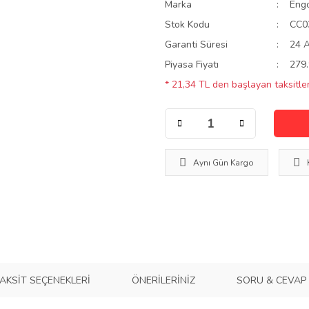
Marka
Eng
Stok Kodu
CC0
Garanti Süresi
24 
Piyasa Fiyatı
279.
* 21,34 TL den başlayan taksitler
Aynı Gün Kargo
AKSIT SEÇENEKLERI
ÖNERILERINIZ
SORU & CEVAP