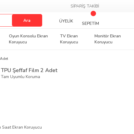
SİPARİŞ TAKİBİ
Ara
ÜYELİK
SEPETİM
Oyun Konsolu Ekran
TV Ekran
Monitör Ekran
Koruyucu
Koruyucu
Koruyucu
 Adet
 TPU Şeffaf Film 2 Adet
f Tam Uyumlu Koruma
lı Saat Ekran Koruyucu