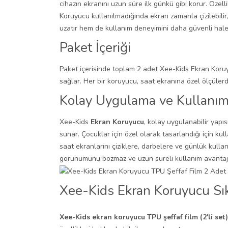
cihazın ekranını uzun süre ilk günkü gibi korur. Özel
Koruyucu kullanılmadığında ekran zamanla çizilebili
uzatır hem de kullanım deneyimini daha güvenli hale 
Paket İçeriği
Paket içerisinde toplam 2 adet Xee-Kids Ekran Koruy
sağlar. Her bir koruyucu, saat ekranına özel ölçüler
Kolay Uygulama ve Kullanı
Xee-Kids
Ekran Koruyucu
, kolay uygulanabilir yapı
sunar. Çocuklar için özel olarak tasarlandığı için ku
saat ekranlarını çiziklere, darbelere ve günlük kull
görünümünü bozmaz ve uzun süreli kullanım avantajı s
Xee-Kids Ekran Koruyucu Sık
Xee-Kids ekran koruyucu TPU şeffaf film (2'li set)