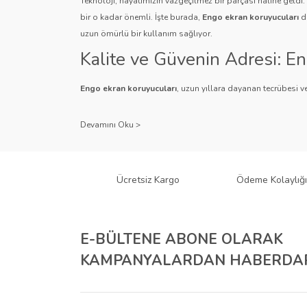
Teknoloji, hayatımızın vazgeçilmez bir parçası haline geldi
bir o kadar önemli. İşte burada,
Engo ekran koruyucuları
de
uzun ömürlü bir kullanım sağlıyor.
Kalite ve Güvenin Adresi: E
Engo ekran koruyucuları
, uzun yıllara dayanan tecrübesi ve
Kullanıcı dostu tasarımı ve dayanıklı malzeme yapısıyla E
Çeşitlilik ve Uyum: Engo Ekr
Engo, farklı cihazlar ve kullanıcı ihtiyaçlarına yönelik geniş
gibi çeşitli türlerle Engo, cihazlarınız için mükemmel uyumu
Ücretsiz Kargo
Ödeme Kolaylığı
tür cihaz için Engo ekran koruyucuları mevcuttur.
Teknolojiyi Koruma ve Esteti
E-BÜLTENE ABONE OLARAK
Engo ekran koruyucuları
, cihazlarınızı çizilmelere ve darbe
KAMPANYALARDAN HABERDAR
ihtiyacı olan kullanıcılar için anti-spy özellikli ürünleri ile
Kurumsal Çözümler İçin Eng