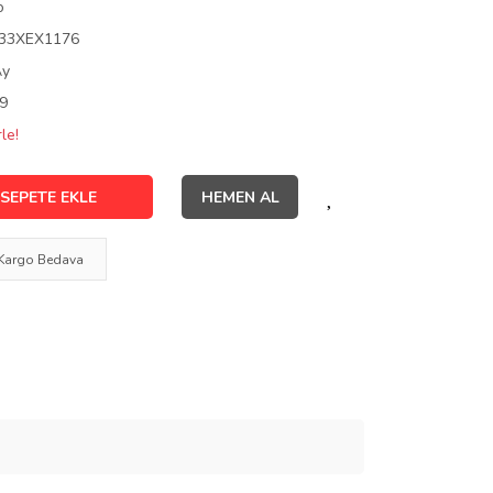
o
33XEX1176
Ay
9
le!
SEPETE EKLE
HEMEN AL
Kargo Bedava