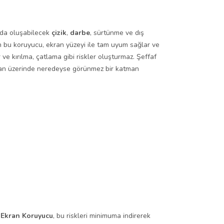
nımda oluşabilecek
çizik
,
darbe
, sürtünme ve dış
en bu koruyucu, ekran yüzeyi ile tam uyum sağlar ve
e kırılma, çatlama gibi riskler oluşturmaz. Şeffaf
ekran üzerinde neredeyse görünmez bir katman
s
Ekran Koruyucu
, bu riskleri minimuma indirerek