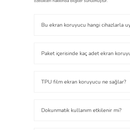
özellikleri hakkında bilgiler sunulmuştur.
Bu ekran koruyucu hangi cihazlarla 
Xee-Kids uyumlu cihaz modelleri için özel ölçüle
Paket içerisinde kaç adet ekran koru
Paket içerisinde 2 adet TPU şeffaf film ekran ko
TPU film ekran koruyucu ne sağlar?
Esnek yapısı sayesinde ekran yüzeyine uyum sağ
Dokunmatik kullanım etkilenir mi?
Hayır. Dokunmatik hassasiyet korunur ve ekran k