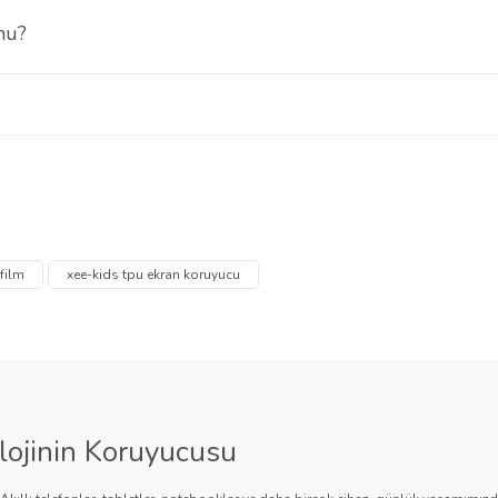
mu?
k oluşma ihtimali düşüktür ve yüzeye düzgün şekilde oturur.
 diğer konularda yetersiz gördüğünüz noktaları öneri formunu kullanarak tarafımı
Bu ürüne ilk yorumu siz yapın!
Ürün hakkında henüz soru sorulmamış.
film
xee-kids tpu ekran koruyucu
Yorum Yaz
Soru Sor
lojinin Koruyucusu