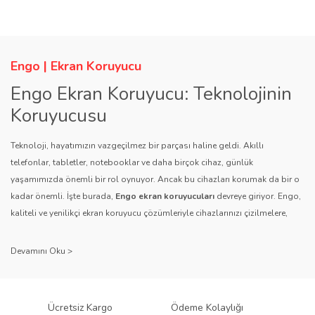
Ürün resmi kalitesiz, bozuk veya görüntülenemiyor.
Ürün açıklamasında eksik bilgiler bulunuyor.
Ürün bilgilerinde hatalar bulunuyor.
Engo | Ekran Koruyucu
Ürün fiyatı diğer sitelerden daha pahalı.
Engo Ekran Koruyucu: Teknolojinin
Bu ürüne benzer farklı alternatifler olmalı.
Koruyucusu
Teknoloji, hayatımızın vazgeçilmez bir parçası haline geldi. Akıllı
telefonlar, tabletler, notebooklar ve daha birçok cihaz, günlük
yaşamımızda önemli bir rol oynuyor. Ancak bu cihazları korumak da bir o
kadar önemli. İşte burada,
Engo ekran koruyucuları
devreye giriyor. Engo,
Gönder
kaliteli ve yenilikçi ekran koruyucu çözümleriyle cihazlarınızı çizilmelere,
darbelere ve diğer dış etkenlere karşı koruyarak, uzun ömürlü bir kullanım
sağlıyor.
Kalite ve Güvenin Adresi: Engo
Engo ekran koruyucuları
, uzun yıllara dayanan tecrübesi ve teknolojiye
Ücretsiz Kargo
Ödeme Kolaylığı