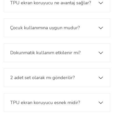
yüzeyine uyumlu şekilde tasarlanmıştır.
TPU ekran koruyucu ne avantaj sağlar?
Esnek TPU yüzey, günlük kullanım sırasında
oluşabilecek çizik, sürtünme ve yüzey temaslarına
karşı ekranı korumaya yardımcı olur. Şeffaf yapısı
Çocuk kullanımına uygun mudur?
ekran görünümünü korur.
Evet. Günlük hareketli kullanımda ekranın daha
uzun süre temiz ve korunmuş kalmasına yardımcı
olur.
Dokunmatik kullanım etkilenir mi?
Hayır. Dokunmatik hassasiyet korunur ve saat
ekranı akıcı şekilde kullanılmaya devam eder.
2 adet set olarak mı gönderilir?
Evet. Paket içeriğinde
2 adet TPU şeffaf ekran
koruyucu
bulunur ve yedek kullanım avantajı
sağlar.
TPU ekran koruyucu esnek midir?
Evet. Esnek yapısı sayesinde saat ekranına daha