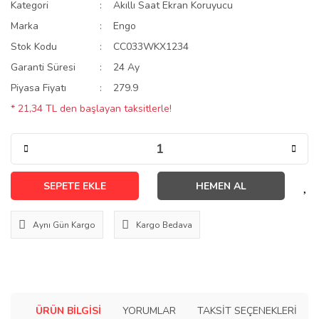
Kategori
Akıllı Saat Ekran Koruyucu
Marka
Engo
Stok Kodu
CC033WKX1234
Garanti Süresi
24 Ay
Piyasa Fiyatı
279.9
* 21,34 TL den başlayan taksitlerle!
SEPETE EKLE
HEMEN AL
Aynı Gün Kargo
Kargo Bedava
ÜRÜN BILGISI
YORUMLAR
TAKSIT SEÇENEKLERI