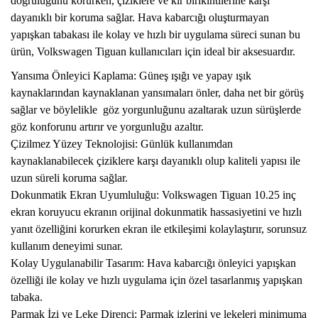
doğruluğunu korurken, çiziklere ve kir birikintilerine karşı
dayanıklı bir koruma sağlar. Hava kabarcığı oluşturmayan
yapışkan tabakası ile kolay ve hızlı bir uygulama süreci sunan bu
ürün,
Volkswagen Tiguan kullanıcıları için ideal bir aksesuardır.
Yansıma Önleyici Kaplama: Güneş ışığı ve yapay ışık
kaynaklarından kaynaklanan yansımaları önler, daha net bir görüş
sağlar ve böylelikle göz yorgunluğunu azaltarak uzun sürüşlerde
göz konforunu artırır ve yorgunluğu azaltır.
Çizilmez Yüzey Teknolojisi: Günlük kullanımdan
kaynaklanabilecek çiziklere karşı dayanıklı olup kaliteli yapısı ile
uzun süreli koruma sağlar.
Dokunmatik Ekran Uyumluluğu: Volkswagen Tiguan 10.25 inç
ekran koruyucu ekranın orijinal dokunmatik hassasiyetini ve hızlı
yanıt özelliğini korurken ekran ile etkileşimi kolaylaştırır, sorunsuz
kullanım deneyimi sunar.
Kolay Uygulanabilir Tasarım: Hava kabarcığı önleyici yapışkan
özelliği ile kolay ve hızlı uygulama için özel tasarlanmış yapışkan
tabaka.
Parmak İzi ve Leke Direnci: Parmak izlerini ve lekeleri minimuma