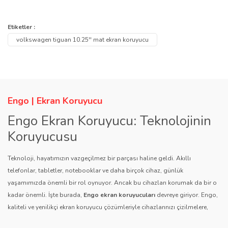
Bu ürünün fiyat bilgisi, resim, ürün açıklamalarında ve diğer
konularda yetersiz gördüğünüz noktaları öneri formunu kullanarak
Bu ürüne ilk yorumu siz yapın!
Etiketler :
Ürün hakkında henüz soru sorulmamış.
tarafımıza iletebilirsiniz.
volkswagen tiguan 10.25'' mat ekran koruyucu
Görüş ve önerileriniz için teşekkür ederiz.
Yorum Yaz
Soru Sor
Ürün resmi kalitesiz, bozuk veya görüntülenemiyor.
Ürün açıklamasında eksik bilgiler bulunuyor.
Engo | Ekran Koruyucu
Ürün bilgilerinde hatalar bulunuyor.
Engo Ekran Koruyucu: Teknolojinin
Ürün fiyatı diğer sitelerden daha pahalı.
Koruyucusu
Bu ürüne benzer farklı alternatifler olmalı.
Teknoloji, hayatımızın vazgeçilmez bir parçası haline geldi. Akıllı
telefonlar, tabletler, notebooklar ve daha birçok cihaz, günlük
yaşamımızda önemli bir rol oynuyor. Ancak bu cihazları korumak da bir o
kadar önemli. İşte burada,
Engo ekran koruyucuları
devreye giriyor. Engo,
kaliteli ve yenilikçi ekran koruyucu çözümleriyle cihazlarınızı çizilmelere,
Gönder
darbelere ve diğer dış etkenlere karşı koruyarak, uzun ömürlü bir kullanım