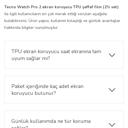
Tecno Watch Pro 2 ekran koruyucu TPU şeffaf film (2'li set)
ile ilgili kullanıcıların en çok merak ettiği soruları aşağıda
bulabilirsiniz. Ürün yapısı, kullanım kolaylığı ve günlük avantajlar
hakkında bilgiler sunulmuştur.
TPU ekran koruyucu saat ekranına tam
uyum sağlar mı?
Esnek yapısı sayesinde ekran yüzeyine kolayca
yerleşir ve saat formuna uyum sağlayarak stabil bir
kullanım sunar.
Paket içeriğinde kaç adet ekran
koruyucu bulunur?
Ürün 2'li set olarak sunulur ve paket içerisinde 2
adet ekran koruyucu yer alır.
Günlük kullanımda ne tür koruma
sağlar?