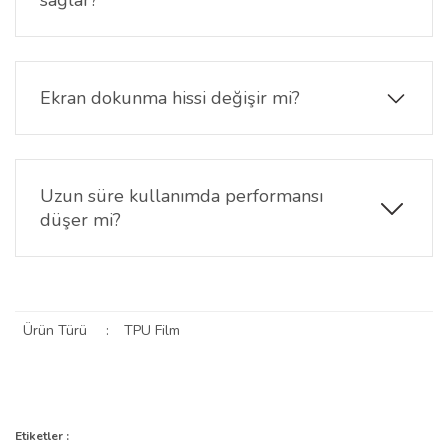
Ekranı çizik, sürtünme ve yüzey temaslarına karşı
korumaya yardımcı olur ve cihazın daha uzun süre
temiz kalmasını destekler.
Ekran dokunma hissi değişir mi?
Hayır. Doğal dokunma hissini korur ve kullanım
sırasında akıcılık sağlar.
Uzun süre kullanımda performansı
düşer mi?
Normal kullanım koşullarında yapısını korur ve
ekranı korumaya devam eder.
Ürün Türü
:
TPU Film
Bu ürünün fiyat bilgisi, resim, ürün açıklamalarında ve diğer
konularda yetersiz gördüğünüz noktaları öneri formunu kullanarak
Bu ürüne ilk yorumu siz yapın!
Etiketler :
Ürün hakkında henüz soru sorulmamış.