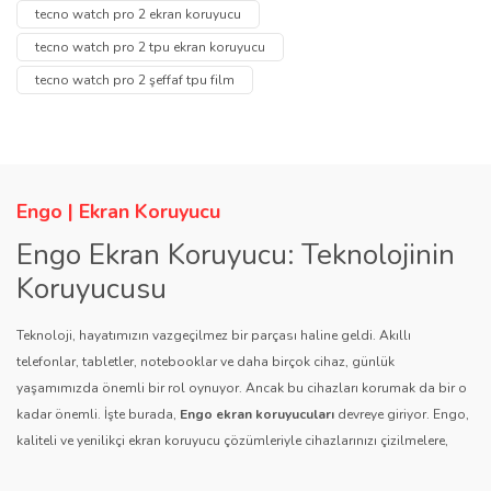
tarafımıza iletebilirsiniz.
tecno watch pro 2 ekran koruyucu
Görüş ve önerileriniz için teşekkür ederiz.
Yorum Yaz
tecno watch pro 2 tpu ekran koruyucu
Soru Sor
tecno watch pro 2 şeffaf tpu film
Ürün resmi kalitesiz, bozuk veya görüntülenemiyor.
Ürün açıklamasında eksik bilgiler bulunuyor.
Ürün bilgilerinde hatalar bulunuyor.
Ürün fiyatı diğer sitelerden daha pahalı.
Engo | Ekran Koruyucu
Bu ürüne benzer farklı alternatifler olmalı.
Engo Ekran Koruyucu: Teknolojinin
Koruyucusu
Teknoloji, hayatımızın vazgeçilmez bir parçası haline geldi. Akıllı
telefonlar, tabletler, notebooklar ve daha birçok cihaz, günlük
yaşamımızda önemli bir rol oynuyor. Ancak bu cihazları korumak da bir o
Gönder
kadar önemli. İşte burada,
Engo ekran koruyucuları
devreye giriyor. Engo,
kaliteli ve yenilikçi ekran koruyucu çözümleriyle cihazlarınızı çizilmelere,
darbelere ve diğer dış etkenlere karşı koruyarak, uzun ömürlü bir kullanım