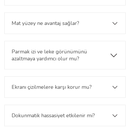
Evet. Ürün, Tecno Camon 50 (CN5) modelinin ekran
ölçülerine uygun olarak özel üretilmiştir.
Mat yüzey ne avantaj sağlar?
Mat yüzeyi sayesinde ekran üzerindeki ışık
yansımalarının azalmasına yardımcı olur ve daha
konforlu bir görüntüleme deneyimi sunar.
Parmak izi ve leke görünümünü
azaltmaya yardımcı olur mu?
Evet. Mat yüzey yapısı, günlük kullanım sırasında
oluşan parmak izi ve leke görünümünün azalmasına
yardımcı olur.
Ekranı çizilmelere karşı korur mu?
Evet. 9H sertlik seviyesine sahip yüzeyi sayesinde
günlük kullanım sırasında oluşabilecek çizik ve
sürtünmelere karşı ekranın korunmasına yardımcı
Dokunmatik hassasiyet etkilenir mi?
olur.
Hayır. Dokunmatik performansını koruyarak ekranın