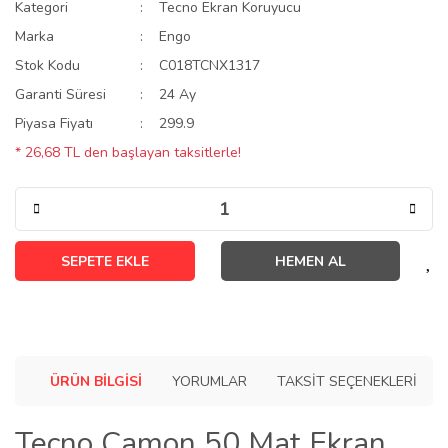
Kategori
Tecno Ekran Koruyucu
Marka
Engo
Stok Kodu
C018TCNX1317
Garanti Süresi
24 Ay
Piyasa Fiyatı
299.9
* 26,68 TL den başlayan taksitlerle!
SEPETE EKLE
HEMEN AL
ÜRÜN BILGISI
YORUMLAR
TAKSIT SEÇENEKLERI
Tecno Camon 50 Mat Ekran