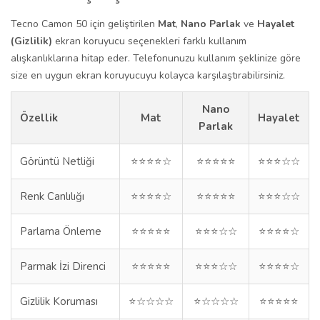
Tecno Camon 50 için geliştirilen
Mat
,
Nano Parlak
ve
Hayalet
(Gizlilik)
ekran koruyucu seçenekleri farklı kullanım
alışkanlıklarına hitap eder. Telefonunuzu kullanım şeklinize göre
size en uygun ekran koruyucuyu kolayca karşılaştırabilirsiniz.
Nano
Özellik
Mat
Hayalet
Parlak
Görüntü Netliği
⭐⭐⭐⭐☆
⭐⭐⭐⭐⭐
⭐⭐⭐☆☆
Renk Canlılığı
⭐⭐⭐⭐☆
⭐⭐⭐⭐⭐
⭐⭐⭐☆☆
Parlama Önleme
⭐⭐⭐⭐⭐
⭐⭐⭐☆☆
⭐⭐⭐⭐☆
Parmak İzi Direnci
⭐⭐⭐⭐⭐
⭐⭐⭐☆☆
⭐⭐⭐⭐☆
Gizlilik Koruması
⭐☆☆☆☆
⭐☆☆☆☆
⭐⭐⭐⭐⭐