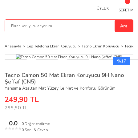
ÜYELİK
SEPETİM
Ara
Anasayfa
Cep Telefonu Ekran Koruyucu
Tecno Ekran Koruyucu
Tecno C
%17
Tecno Camon 50 Mat Ekran Koruyucu 9H Nano
Şeffaf (CN5)
Yansıma Azaltan Mat Yüzey ile Net ve Konforlu Görünüm
249,90 TL
299,90 TL
0.0
0 Değerlendirme
★
★
★
★
★
0 Soru & Cevap