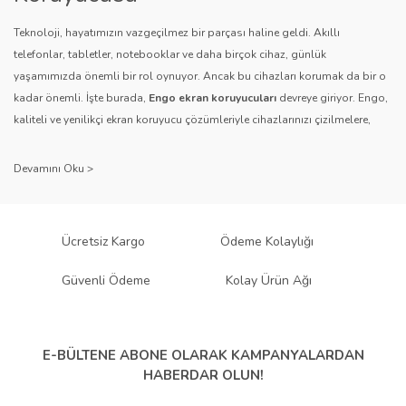
Teknoloji, hayatımızın vazgeçilmez bir parçası haline geldi. Akıllı
telefonlar, tabletler, notebooklar ve daha birçok cihaz, günlük
yaşamımızda önemli bir rol oynuyor. Ancak bu cihazları korumak da bir o
Gönder
kadar önemli. İşte burada,
Engo ekran koruyucuları
devreye giriyor. Engo,
kaliteli ve yenilikçi ekran koruyucu çözümleriyle cihazlarınızı çizilmelere,
darbelere ve diğer dış etkenlere karşı koruyarak, uzun ömürlü bir kullanım
sağlıyor.
Kalite ve Güvenin Adresi: Engo
Engo ekran koruyucuları
, uzun yıllara dayanan tecrübesi ve teknolojiye
Ücretsiz Kargo
Ödeme Kolaylığı
olan tutkusu ile tanınır. Müşteri memnuniyetini ön planda tutan marka, her
ürününü titiz bir kalite kontrol sürecinden geçirir. Kullanıcı dostu tasarımı
Güvenli Ödeme
Kolay Ürün Ağı
ve dayanıklı malzeme yapısıyla Engo, teknolojiyi koruma konusunda
güvenilir bir çözüm sunar.
Çeşitlilik ve Uyum: Engo Ekran
E-BÜLTENE ABONE OLARAK
KAMPANYALARDAN
HABERDAR OLUN!
Koruyucuları