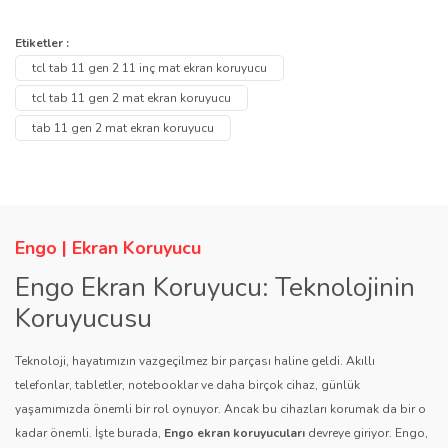
Bu ürünün fiyat bilgisi, resim, ürün açıklamalarında ve diğer
konularda yetersiz gördüğünüz noktaları öneri formunu kullanarak
Bu ürüne ilk yorumu siz yapın!
Etiketler :
Ürün hakkında henüz soru sorulmamış.
tarafımıza iletebilirsiniz.
tcl tab 11 gen 2 11 inç mat ekran koruyucu
Görüş ve önerileriniz için teşekkür ederiz.
Yorum Yaz
tcl tab 11 gen 2 mat ekran koruyucu
Soru Sor
tab 11 gen 2 mat ekran koruyucu
Ürün resmi kalitesiz, bozuk veya görüntülenemiyor.
Ürün açıklamasında eksik bilgiler bulunuyor.
Ürün bilgilerinde hatalar bulunuyor.
Ürün fiyatı diğer sitelerden daha pahalı.
Engo | Ekran Koruyucu
Bu ürüne benzer farklı alternatifler olmalı.
Engo Ekran Koruyucu: Teknolojinin
Koruyucusu
Teknoloji, hayatımızın vazgeçilmez bir parçası haline geldi. Akıllı
telefonlar, tabletler, notebooklar ve daha birçok cihaz, günlük
yaşamımızda önemli bir rol oynuyor. Ancak bu cihazları korumak da bir o
Gönder
kadar önemli. İşte burada,
Engo ekran koruyucuları
devreye giriyor. Engo,