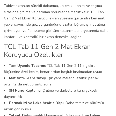
Tablet ekranları sürekli dokunma, kalem kullanımı ve taşıma
sırasında çizilme ve parlama sorunlarına maruz kalır. TCL Tab 11
Gen 2 Mat Ekran Koruyucu, ekran yüzeyini güçlendirirken mat
yapısı sayesinde göz yorgunluğunu azaltır. Eğitim, iş, not alma,
çizim, oyun ve film izleme gibi tüm kullanım senaryolarında daha
konforlu ve kontrollü bir ekran deneyimi sağlar.
TCL Tab 11 Gen 2 Mat Ekran
Koruyucu Özellikleri
Tam Uyumlu Tasarım
: TCL Tab 11 Gen 2 11 inç ekran
ölçülerine özel kesim, kenarlardan boşluk bırakmadan uyum
Mat Anti-Glare Yüzey
: Işık yansımalarını azaltır, parlak
ortamlarda net görüntü sunar
9H Nano Kaplama
: Çizilme ve darbelere karşı yüksek
dayanıklılık
Parmak İzi ve Leke Azaltıcı Yapı
: Daha temiz ve pürüzsüz
ekran görünümü
Yüksek Dokunmatik Hassasiyet
: Dokunmatik ve kalem