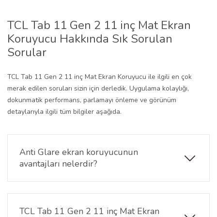
TCL Tab 11 Gen 2 11 inç Mat Ekran
Koruyucu Hakkında Sık Sorulan
Sorular
TCL Tab 11 Gen 2 11 inç Mat Ekran Koruyucu ile ilgili en çok
merak edilen soruları sizin için derledik. Uygulama kolaylığı,
dokunmatik performans, parlamayı önleme ve görünüm
detaylarıyla ilgili tüm bilgiler aşağıda.
Anti Glare ekran koruyucunun
avantajları nelerdir?
TCL Tab 11 Gen 2 11 inç Mat Ekran Koruyucu güneş
ışığı veya parlak ortamlarda ekranınızı net görmenizi
sağlar, göz yorgunluğunu azaltır ve daha rahat bir
TCL Tab 11 Gen 2 11 inç Mat Ekran