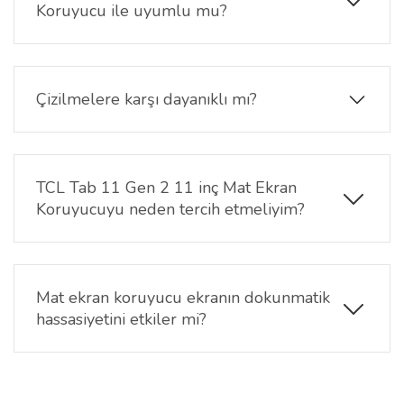
kullanım deneyimi sunar.
Koruyucu ile uyumlu mu?
Evet, 11 inç ekran boyutuna sahip TCL Tab 11 Gen
2 modeli için özel olarak tasarlanmıştır ve tam
uyumludur.
Çizilmelere karşı dayanıklı mı?
Evet, TCL Tab 11 Gen 2 11 inç Mat Ekran Koruyucu
sert kaplama teknolojisi ekranı çiziklere ve günlük
aşınmalara karşı korur.
TCL Tab 11 Gen 2 11 inç Mat Ekran
Koruyucuyu neden tercih etmeliyim?
Mat ekran koruyucu, yansımaları azaltarak özellikle
parlak ışık altında rahat kullanım sağlar. Göz
yorgunluğunu azaltır ve ekranı çizilmelere karşı
Mat ekran koruyucu ekranın dokunmatik
korur.
hassasiyetini etkiler mi?
Hayır,TCL Tab 11 Gen 2 11 inç Mat Ekran Koruyucu
dokunmatik hassasiyeti etkilemez. TCL Tab 11 Gen
2 modelinizde akıcı bir kullanım sağlar.