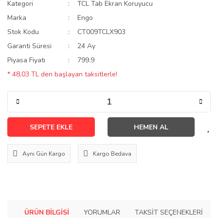
Kategori
TCL Tab Ekran Koruyucu
Marka
Engo
Stok Kodu
CT009TCLX903
Garanti Süresi
24 Ay
Piyasa Fiyatı
799.9
* 48,03 TL den başlayan taksitlerle!
SEPETE EKLE
HEMEN AL
Aynı Gün Kargo
Kargo Bedava
ÜRÜN BILGISI
YORUMLAR
TAKSIT SEÇENEKLERI