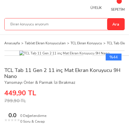
ÜYELİK
SEPETİM
Ara
Anasayfa
Tablet Ekran Koruyucuları
TCL Ekran Koruyucu
TCL Tab Ekra
%44
TCL Tab 11 Gen 2 11 inç Mat Ekran Koruyucu 9H
Nano
Yansımayı Önler & Parmak İzi Bırakmaz
449,90 TL
799,90 TL
0.0
0 Değerlendirme
★
★
★
★
★
0 Soru & Cevap