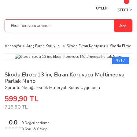
ÜYELİK
SEPETİM
Ara
Anasayfa
Araç Ekran Koruyucu
Skoda Ekran Koruyucu
Skoda Elroq Ek
%17
Skoda Elroq 13 inç Ekran Koruyucu Multimedya
Parlak Nano
Görüntü Netliği, Esnek Materyal, Kolay Uygulama
599,90 TL
719,90 TL
0.0
0 Değerlendirme
★
★
★
★
★
0 Soru & Cevap