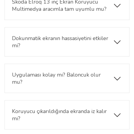
Skoda Elroq 13 inç Ekran Koruyucu
Multimedya aracımla tam uyumlu mu?
Evet, bu ekran koruyucu Skoda Elroq 13 inç
multimedya ekranı ile %100 uyumludur.
Dokunmatik ekranın hassasiyetini etkiler
mi?
Hayır, ultra ince yapısı sayesinde dokunmatik ekran
tepkimesi etkilenmez. Menü geçişleri, kaydırma ve
komutlar sorunsuz şekilde çalışmaya devam eder.
Uygulaması kolay mı? Baloncuk olur
mu?
Evet, uygulaması oldukça basittir. Paket içeriğinde
yer alan temizlik kitini kullanarak ekranı tozdan
arındırdıktan sonra ekran koruyucuyu yerleştirebilir,
Koruyucu çıkarıldığında ekranda iz kalır
özel yapışkan yüzeyi sayesinde baloncuksuz
mı?
uygulama sağlayabilirsiniz.
Hayır, çıkarıldığında ekranda hiçbir yapışkan kalıntı