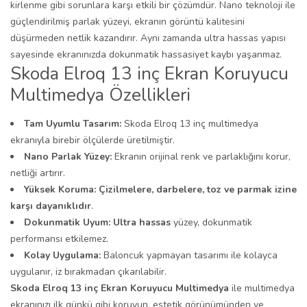
kirlenme gibi sorunlara karşı etkili bir çözümdür. Nano teknoloji ile
güçlendirilmiş parlak yüzeyi, ekranın görüntü kalitesini
düşürmeden netlik kazandırır. Aynı zamanda ultra hassas yapısı
sayesinde ekranınızda dokunmatik hassasiyet kaybı yaşanmaz.
Skoda Elroq 13 inç Ekran Koruyucu
Multimedya Özellikleri
Tam Uyumlu Tasarım:
Skoda Elroq 13 inç multimedya
ekranıyla birebir ölçülerde üretilmiştir.
Nano Parlak Yüzey:
Ekranın orijinal renk ve parlaklığını korur,
netliği artırır.
Yüksek Koruma:
Çizilmelere, darbelere, toz ve parmak izine
karşı dayanıklıdır
.
Dokunmatik Uyum:
Ultra hassas
yüzey, dokunmatik
performansı etkilemez.
Kolay Uygulama:
Baloncuk yapmayan tasarımı ile kolayca
uygulanır, iz bırakmadan çıkarılabilir.
Skoda Elroq 13 inç Ekran Koruyucu Multimedya
ile multimedya
ekranınızı ilk günkü gibi koruyun, estetik görünümünden ve