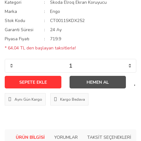
Kategori
Skoda Elroq Ekran Koruyucu
Marka
Engo
Stok Kodu
CT0011SKDX252
Garanti Süresi
24 Ay
Piyasa Fiyatı
719.9
* 64,04 TL den başlayan taksitlerle!
SEPETE EKLE
HEMEN AL
Aynı Gün Kargo
Kargo Bedava
ÜRÜN BILGISI
YORUMLAR
TAKSIT SEÇENEKLERI