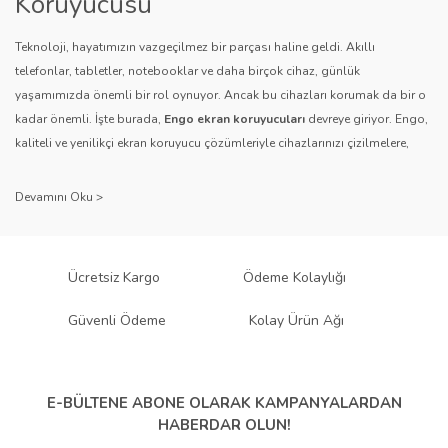
Koruyucusu
Teknoloji, hayatımızın vazgeçilmez bir parçası haline geldi. Akıllı
telefonlar, tabletler, notebooklar ve daha birçok cihaz, günlük
yaşamımızda önemli bir rol oynuyor. Ancak bu cihazları korumak da bir o
kadar önemli. İşte burada,
Engo ekran koruyucuları
devreye giriyor. Engo,
Gönder
kaliteli ve yenilikçi ekran koruyucu çözümleriyle cihazlarınızı çizilmelere,
darbelere ve diğer dış etkenlere karşı koruyarak, uzun ömürlü bir kullanım
sağlıyor.
Kalite ve Güvenin Adresi: Engo
Engo ekran koruyucuları
, uzun yıllara dayanan tecrübesi ve teknolojiye
Ücretsiz Kargo
Ödeme Kolaylığı
olan tutkusu ile tanınır. Müşteri memnuniyetini ön planda tutan marka, her
ürününü titiz bir kalite kontrol sürecinden geçirir. Kullanıcı dostu tasarımı
Güvenli Ödeme
Kolay Ürün Ağı
ve dayanıklı malzeme yapısıyla Engo, teknolojiyi koruma konusunda
güvenilir bir çözüm sunar.
Çeşitlilik ve Uyum: Engo Ekran
E-BÜLTENE ABONE OLARAK
KAMPANYALARDAN
HABERDAR OLUN!
Koruyucuları