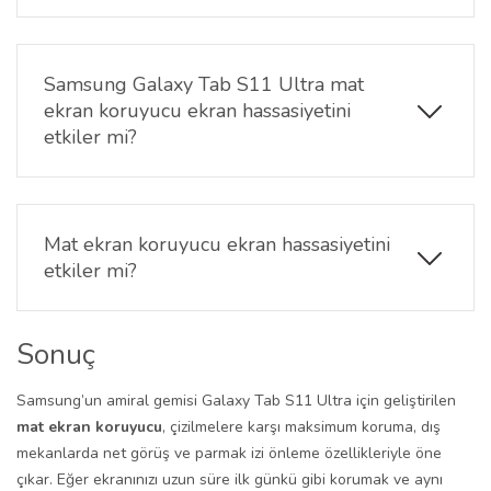
Evet. Mat yüzey parmak izi ve lekeleri azaltır.
Böylece
Samsung Galaxy Tab S11 Ultra mat
ekran koruyucu
, ekranın daha temiz görünmesini
Samsung Galaxy Tab S11 Ultra mat
sağlar.
ekran koruyucu ekran hassasiyetini
etkiler mi?
Evet. Mat kaplama parmak izi ve yağ lekelerini
önemli ölçüde azaltır; ekran daha temiz görünür ve
sık silme ihtiyacı azalır.
Mat ekran koruyucu ekran hassasiyetini
etkiler mi?
Hayır.
Samsung Galaxy Tab S11 Ultra mat ekran
koruyucu
dokunmatik performansı korur, gecikme
Sonuç
ve hassasiyet kaybı yaşatmaz.
Samsung’un amiral gemisi Galaxy Tab S11 Ultra için geliştirilen
mat ekran koruyucu
, çizilmelere karşı maksimum koruma, dış
mekanlarda net görüş ve parmak izi önleme özellikleriyle öne
çıkar. Eğer ekranınızı uzun süre ilk günkü gibi korumak ve aynı