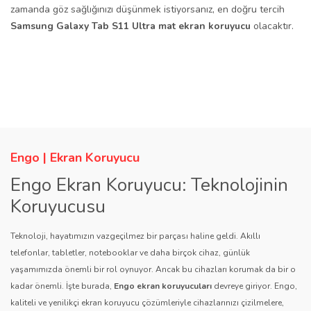
zamanda göz sağlığınızı düşünmek istiyorsanız, en doğru tercih
Samsung Galaxy Tab S11 Ultra mat ekran koruyucu
olacaktır.
Bu ürünün fiyat bilgisi, resim, ürün açıklamalarında ve diğer
konularda yetersiz gördüğünüz noktaları öneri formunu kullanarak
Bu ürüne ilk yorumu siz yapın!
Ürün hakkında henüz soru sorulmamış.
tarafımıza iletebilirsiniz.
Görüş ve önerileriniz için teşekkür ederiz.
Yorum Yaz
Soru Sor
Engo | Ekran Koruyucu
Ürün resmi kalitesiz, bozuk veya görüntülenemiyor.
Engo Ekran Koruyucu: Teknolojinin
Ürün açıklamasında eksik bilgiler bulunuyor.
Koruyucusu
Ürün bilgilerinde hatalar bulunuyor.
Ürün fiyatı diğer sitelerden daha pahalı.
Teknoloji, hayatımızın vazgeçilmez bir parçası haline geldi. Akıllı
telefonlar, tabletler, notebooklar ve daha birçok cihaz, günlük
Bu ürüne benzer farklı alternatifler olmalı.
yaşamımızda önemli bir rol oynuyor. Ancak bu cihazları korumak da bir o
kadar önemli. İşte burada,
Engo ekran koruyucuları
devreye giriyor. Engo,
kaliteli ve yenilikçi ekran koruyucu çözümleriyle cihazlarınızı çizilmelere,