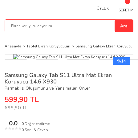
ÜYELİK
SEPETİM
Ara
Anasayfa
Tablet Ekran Koruyucuları
Samsung Galaxy Ekran Koruyucu
%14
Samsung Galaxy Tab S11 Ultra Mat Ekran
Koruyucu 14.6 X930
Parmak İzi Oluşumunu ve Yansımaları Önler
599,90 TL
699,90 TL
0.0
0 Değerlendirme
★
★
★
★
★
0 Soru & Cevap