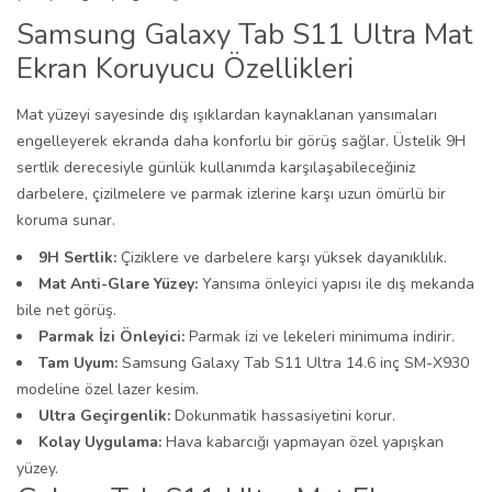
Samsung Galaxy Tab S11 Ultra Mat
Ekran Koruyucu Özellikleri
Mat yüzeyi sayesinde dış ışıklardan kaynaklanan yansımaları
engelleyerek ekranda daha konforlu bir görüş sağlar. Üstelik 9H
sertlik derecesiyle günlük kullanımda karşılaşabileceğiniz
darbelere, çizilmelere ve parmak izlerine karşı uzun ömürlü bir
koruma sunar.
9H Sertlik:
Çiziklere ve darbelere karşı yüksek dayanıklılık.
Mat Anti-Glare Yüzey:
Yansıma önleyici yapısı ile dış mekanda
bile net görüş.
Parmak İzi Önleyici:
Parmak izi ve lekeleri minimuma indirir.
Tam Uyum:
Samsung Galaxy Tab S11 Ultra 14.6 inç SM-X930
modeline özel lazer kesim.
Ultra Geçirgenlik:
Dokunmatik hassasiyetini korur.
Kolay Uygulama:
Hava kabarcığı yapmayan özel yapışkan
yüzey.