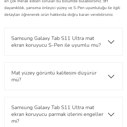
en çok merak edilen soruları bu bölümde bulabilirsiniz. 9H
dayanıklılık, yansıma önleyici yüzey ve S-Pen uyumluluğu ile ilgili
detayları öğrenerek ürün hakkında doğru kararı verebilirsiniz.
Samsung Galaxy Tab S11 Ultra mat
ekran koruyucu S-Pen ile uyumlu mu?
Evet.
Tab S11 Ultra mat ekran koruyucu
, S-Pen ile
%100 uyumludur; çizim, not alma ve yazıda kalem
hassasiyetini ve akıcılığını korur.
Mat yüzey görüntü kalitesini düşürür
mü?
Hayır. Anti-glare kaplama yansımayı azaltırken
metin ve görsellerin okunabilirliğini artırır.
Samsung
Galaxy Tab S11 Ultra mat ekran koruyucu
netliği
Samsung Galaxy Tab S11 Ultra mat
korumayı hedefler.
ekran koruyucu parmak izlerini engeller
mi?