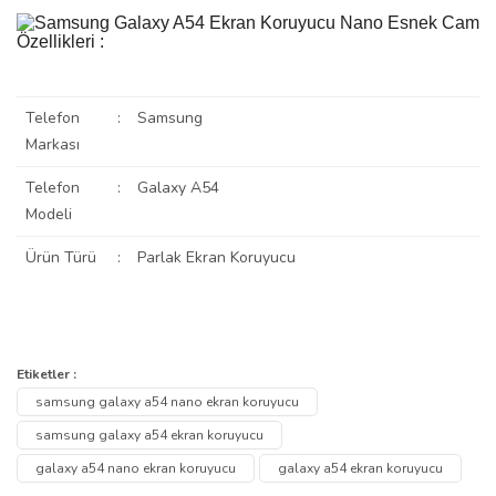
Telefon
:
Samsung
Markası
Telefon
:
Galaxy A54
Modeli
Ürün Türü
:
Parlak Ekran Koruyucu
Bu ürünün fiyat bilgisi, resim, ürün açıklamalarında ve diğer
konularda yetersiz gördüğünüz noktaları öneri formunu kullanarak
Bu ürüne ilk yorumu siz yapın!
Etiketler :
Ürün hakkında henüz soru sorulmamış.
tarafımıza iletebilirsiniz.
samsung galaxy a54 nano ekran koruyucu
Görüş ve önerileriniz için teşekkür ederiz.
Yorum Yaz
samsung galaxy a54 ekran koruyucu
Soru Sor
galaxy a54 nano ekran koruyucu
galaxy a54 ekran koruyucu
Ürün resmi kalitesiz, bozuk veya görüntülenemiyor.