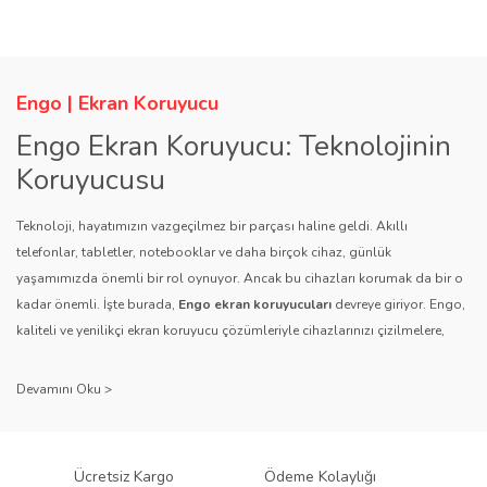
Ürün açıklamasında eksik bilgiler bulunuyor.
Ürün bilgilerinde hatalar bulunuyor.
Ürün fiyatı diğer sitelerden daha pahalı.
Engo | Ekran Koruyucu
Bu ürüne benzer farklı alternatifler olmalı.
Engo Ekran Koruyucu: Teknolojinin
Koruyucusu
Teknoloji, hayatımızın vazgeçilmez bir parçası haline geldi. Akıllı
telefonlar, tabletler, notebooklar ve daha birçok cihaz, günlük
yaşamımızda önemli bir rol oynuyor. Ancak bu cihazları korumak da bir o
Gönder
kadar önemli. İşte burada,
Engo ekran koruyucuları
devreye giriyor. Engo,
kaliteli ve yenilikçi ekran koruyucu çözümleriyle cihazlarınızı çizilmelere,
darbelere ve diğer dış etkenlere karşı koruyarak, uzun ömürlü bir kullanım
sağlıyor.
Kalite ve Güvenin Adresi: Engo
Engo ekran koruyucuları
, uzun yıllara dayanan tecrübesi ve teknolojiye
Ücretsiz Kargo
Ödeme Kolaylığı