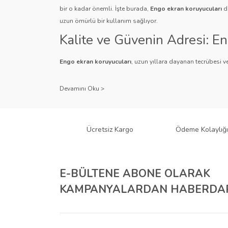
bir o kadar önemli. İşte burada,
Engo ekran koruyucuları
de
uzun ömürlü bir kullanım sağlıyor.
Kalite ve Güvenin Adresi: E
Engo ekran koruyucuları
, uzun yıllara dayanan tecrübesi ve
Kullanıcı dostu tasarımı ve dayanıklı malzeme yapısıyla E
Çeşitlilik ve Uyum: Engo Ekr
Engo, farklı cihazlar ve kullanıcı ihtiyaçlarına yönelik geniş
gibi çeşitli türlerle Engo, cihazlarınız için mükemmel uyumu
Ücretsiz Kargo
Ödeme Kolaylığı
tür cihaz için Engo ekran koruyucuları mevcuttur.
Teknolojiyi Koruma ve Esteti
E-BÜLTENE ABONE OLARAK
Engo ekran koruyucuları
, cihazlarınızı çizilmelere ve darbe
KAMPANYALARDAN HABERDAR
ihtiyacı olan kullanıcılar için anti-spy özellikli ürünleri ile
Kurumsal Çözümler İçin Eng