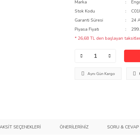
Marka
Eng
Stok Kodu
C01
Garanti Süresi
24 
Piyasa Fiyatı
299.
* 26,68 TL den başlayan taksitler
Aynı Gün Kargo
AKSIT SEÇENEKLERI
ÖNERILERINIZ
SORU & CEVAP