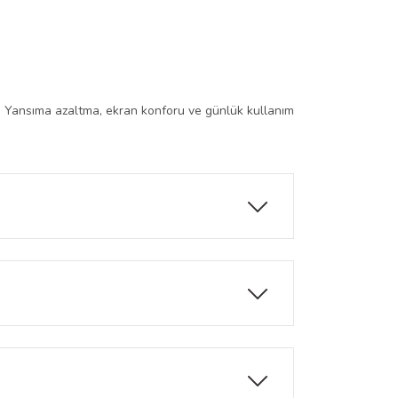
iniz. Yansıma azaltma, ekran konforu ve günlük kullanım
mda göz konforunu artırır.