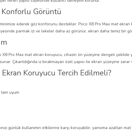
pki veren yapısı sayesinde kullanıcı deneyimi korunur.
 Konforlu Görüntü
ı minimize ederek göz konforunu destekler. Poco X8 Pro Max mat ekran 
yesinde parmak izi ve lekeler daha az görünür, ekran daha temiz bir g
um
 X8 Pro Max mat ekran koruyucu, cihazın ön yüzeyine dengeli şekilde y
unar. Çıkarıldığında iz bırakmayan özel yapısı ile ekran yüzeyine zarar
Ekran Koruyucu Tercih Edilmeli?
ç tam uyum
ızı günlük kullanımın etkilerine karşı koruyabilir, yansıma azaltan ma