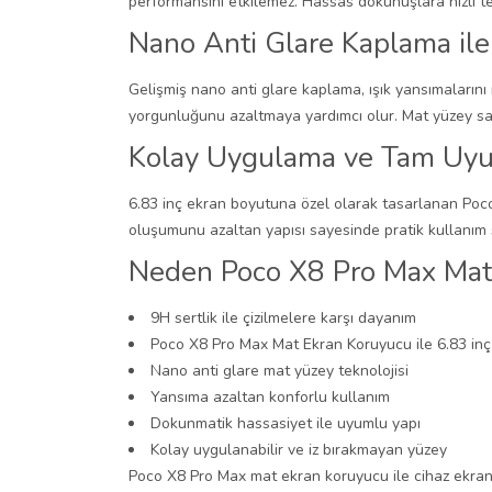
performansını etkilemez. Hassas dokunuşlara hızlı te
Nano Anti Glare Kaplama ile
Gelişmiş nano anti glare kaplama, ışık yansımaların
yorgunluğunu azaltmaya yardımcı olur. Mat yüzey sa
Kolay Uygulama ve Tam Uy
6.83 inç ekran boyutuna özel olarak tasarlanan Poco
oluşumunu azaltan yapısı sayesinde pratik kullanım s
Neden Poco X8 Pro Max Mat 
9H sertlik ile çizilmelere karşı dayanım
Poco X8 Pro Max Mat Ekran Koruyucu ile 6.83 in
Nano anti glare mat yüzey teknolojisi
Yansıma azaltan konforlu kullanım
Dokunmatik hassasiyet ile uyumlu yapı
Kolay uygulanabilir ve iz bırakmayan yüzey
Poco X8 Pro Max mat ekran koruyucu ile cihaz ekranın