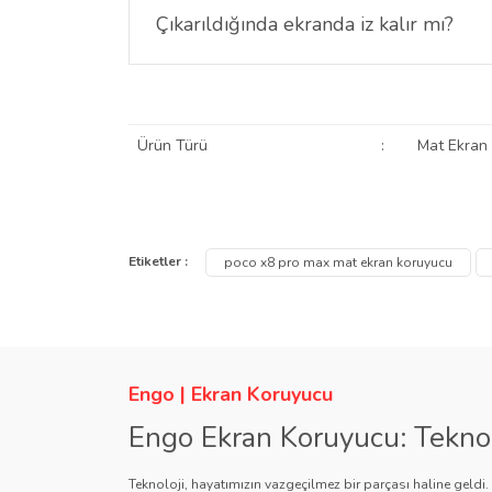
Çıkarıldığında ekranda iz kalır mı?
Hayır. Poco X8 Pro Max mat ekran koruyucu çıkarı
Ürün Türü
:
Mat Ekran
Bu ürünün fiyat bilgisi, resim, ürün açıklamalarında ve
Görüş ve önerileriniz için teşekkür ederiz.
Etiketler :
poco x8 pro max mat ekran koruyucu
Ürün resmi kalitesiz, bozuk veya görüntülenemiyor.
Ürün açıklamasında eksik bilgiler bulunuyor.
Ürün bilgilerinde hatalar bulunuyor.
Engo | Ekran Koruyucu
Ürün fiyatı diğer sitelerden daha pahalı.
Engo Ekran Koruyucu: Tekno
Bu ürüne benzer farklı alternatifler olmalı.
Teknoloji, hayatımızın vazgeçilmez bir parçası haline geldi