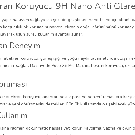
ran Koruyucu 9H Nano Anti Glare
yapısına uyum sağlayacak şekilde geliştirilen nano teknoloji tabanlı 
na karşı etkili bir koruma sunarken, ekranın doğal görünümünü korumay
ayarak uzun süreli kullanım avantajı sunar.
tan Deneyim
at ekran koruyucu, güneş ışığı ve yoğun aydınlatma altında oluşan ekr
rünmesini sağlar. Bu sayede Poco X8 Pro Max mat ekran koruyucu, özell
Koruması
ax mat ekran koruyucu, anahtar, bozuk para ve benzeri temaslara karşı 
iz ve yeni görünmesini destekler. Günlük kullanımda oluşabilecek yüzey
Kullanım
sına rağmen dokunmatik hassasiyeti korur. Kaydırma, yazma ve oyun de