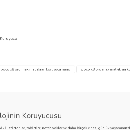
ldığında yapışkan kalıntı bırakmaz ve ekran yüzeyi temiz kalır.
 Koruyucu
 diğer konularda yetersiz gördüğünüz noktaları öneri formunu kullanarak tarafımı
Bu ürüne ilk yorumu siz yapın!
Ürün hakkında henüz soru sorulmamış.
poco x8 pro max mat ekran koruyucu nano
poco x8 pro max mat ekran ko
Yorum Yaz
Soru Sor
lojinin Koruyucusu
. Akıllı telefonlar, tabletler, notebooklar ve daha birçok cihaz, günlük yaşamımı