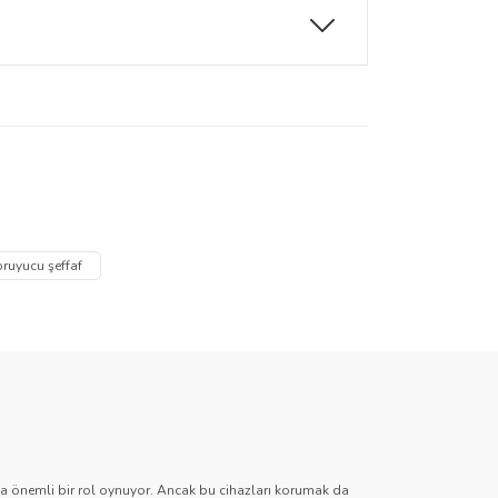
za iletebilirsiniz.
ruyucu şeffaf
zda önemli bir rol oynuyor. Ancak bu cihazları korumak da