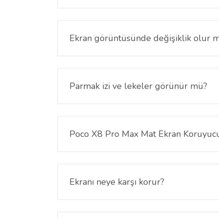
Anti glare özelliği sayesinde güçlü ışık altında
Ekran görüntüsünde değişiklik olur 
Mat yüzey yapısı nedeniyle görüntüde hafif bir 
Parmak izi ve lekeler görünür mü?
Mat yüzey sayesinde parmak izi ve lekeler daha a
Poco X8 Pro Max Mat Ekran Koruyucu 
Hayır. Ekran koruyucu dokunmatik hassasiyeti ko
Ekranı neye karşı korur?
Günlük kullanımda oluşabilecek çizik, sürtünme 