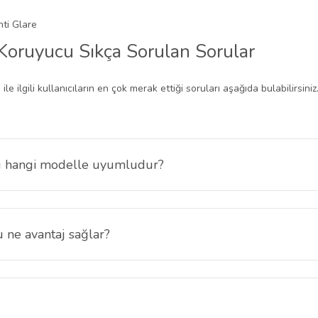
Koruyucu Sıkça Sorulan Sorular
u
ile ilgili kullanıcıların en çok merak ettiği soruları aşağıda bulabilirs
u hangi modelle uyumludur?
 uyumludur ve ekran yüzeyine dengeli şekilde yerleşir.
ne avantaj sağlar?
daha rahat görülmesini sağlar. Parlama etkisini düşürerek günlük kullanı