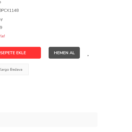
o
8PCX1148
Ay
9
le!
SEPETE EKLE
HEMEN AL
Kargo Bedava