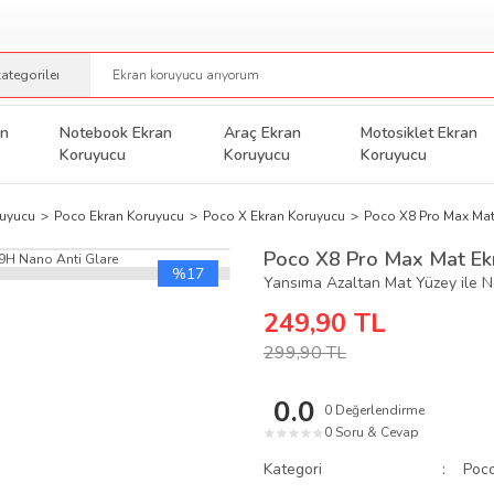
an
Notebook Ekran
Araç Ekran
Motosiklet Ekran
Koruyucu
Koruyucu
Koruyucu
ruyucu
Poco Ekran Koruyucu
Poco X Ekran Koruyucu
Poco X8 Pro Max Mat
Poco X8 Pro Max Mat Ek
%17
Yansıma Azaltan Mat Yüzey ile 
249,90 TL
299,90 TL
0.0
0 Değerlendirme
0 Soru & Cevap
★
★
★
★
★
Kategori
Poco