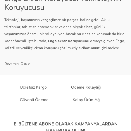
Bu ürüne benzer farklı alternatifler olmalı.
Koruyucusu
Teknoloji, hayatımızın vazgeçilmez bir parçası haline geldi. Akıllı
telefonlar, tabletler, notebooklar ve daha birçok cihaz, günlük
yaşamımızda önemli bir rol oynuyor. Ancak bu cihazları korumak da bir o
kadar önemli. İşte burada,
Engo ekran koruyucuları
devreye giriyor. Engo,
Gönder
kaliteli ve yenilikçi ekran koruyucu çözümleriyle cihazlarınızı çizilmelere,
darbelere ve diğer dış etkenlere karşı koruyarak, uzun ömürlü bir kullanım
sağlıyor.
Kalite ve Güvenin Adresi: Engo
Engo ekran koruyucuları
, uzun yıllara dayanan tecrübesi ve teknolojiye
Ücretsiz Kargo
Ödeme Kolaylığı
olan tutkusu ile tanınır. Müşteri memnuniyetini ön planda tutan marka, her
ürününü titiz bir kalite kontrol sürecinden geçirir. Kullanıcı dostu tasarımı
Güvenli Ödeme
Kolay Ürün Ağı
ve dayanıklı malzeme yapısıyla Engo, teknolojiyi koruma konusunda
güvenilir bir çözüm sunar.
Çeşitlilik ve Uyum: Engo Ekran
E-BÜLTENE ABONE OLARAK
KAMPANYALARDAN
HABERDAR OLUN!