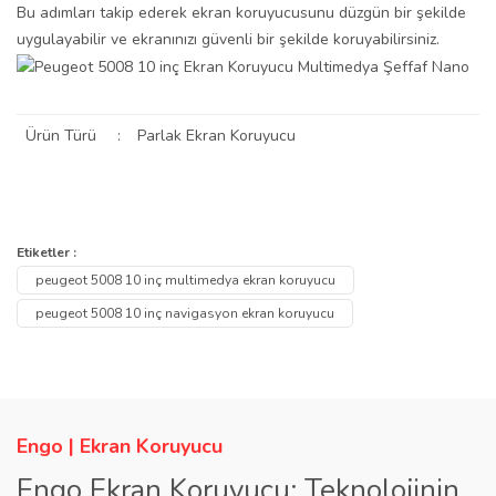
Bu adımları takip ederek ekran koruyucusunu düzgün bir şekilde
uygulayabilir ve ekranınızı güvenli bir şekilde koruyabilirsiniz.
Ürün Türü
:
Parlak Ekran Koruyucu
Bu ürünün fiyat bilgisi, resim, ürün açıklamalarında ve diğer
konularda yetersiz gördüğünüz noktaları öneri formunu kullanarak
Bu ürüne ilk yorumu siz yapın!
Etiketler :
Ürün hakkında henüz soru sorulmamış.
tarafımıza iletebilirsiniz.
peugeot 5008 10 inç multimedya ekran koruyucu
Görüş ve önerileriniz için teşekkür ederiz.
Yorum Yaz
peugeot 5008 10 inç navigasyon ekran koruyucu
Soru Sor
Ürün resmi kalitesiz, bozuk veya görüntülenemiyor.
Ürün açıklamasında eksik bilgiler bulunuyor.
Ürün bilgilerinde hatalar bulunuyor.
Engo | Ekran Koruyucu
Ürün fiyatı diğer sitelerden daha pahalı.
Engo Ekran Koruyucu: Teknolojinin