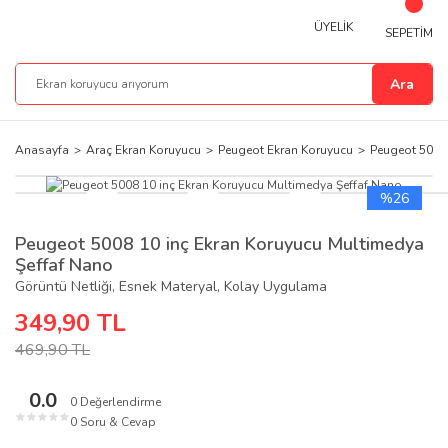
ÜYELİK
SEPETİM
Ara
Anasayfa
Araç Ekran Koruyucu
Peugeot Ekran Koruyucu
Peugeot 5008
%26
Peugeot 5008 10 inç Ekran Koruyucu Multimedya
Şeffaf Nano
Görüntü Netliği, Esnek Materyal, Kolay Uygulama
349,90 TL
469,90 TL
0.0
0 Değerlendirme
★
★
★
★
★
0 Soru & Cevap