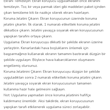
Ekranı Temizleyin: Ekran koruyucu uygulamadan önce ekranını
temizleyin. Toz, kir veya parmak izleri gibi maddeleri paket içinden
çıkan temizleme kiti ile nazikçe silerek ekranı hazırlayın.
Koruma Jelatini Çıkarın: Ekran koruyucunun üzerinde koruma
jelatini çıkartın. İlk olarak, 1 numaralı etiketteki koruma jelatini
dikkatlice çıkarın. Jelatini yavaşça soyarak ekran koruyucusunun
yapışkan tarafını ortaya çıkarın.
Uygulama: Ekran koruyucuyu dikkatli bir şekilde ekranın üzerine
yerleştirin. Kenarlardaki hava boşluklarını önlemek için
başparmağınızı kullanarak ekranın tamamını bastırarak düzgün bir
şekilde uygulayın. Böylece hava kabarcıklarının oluşmasını
engellemiş olursunuz.
Koruma Jelatinini Çıkarın: Ekran koruyucuyu düzgün bir şekilde
uyguladıktan sonra 2 numaralı etiketteki koruma jelatini çıkarın.
Jelatini yavaşça soyarak ekran koruyucusunun tamamen
kullanıma hazır hale gelmesini sağlayın.
Not: Uygulama yapmadan önce koruma jelatinini hafifçe
kaldırmanız önemlidir. Aksi takdirde, ekran koruyucusunun
yapışkan tarafı etkilenerek uygulama süreci zorlaşabilir.