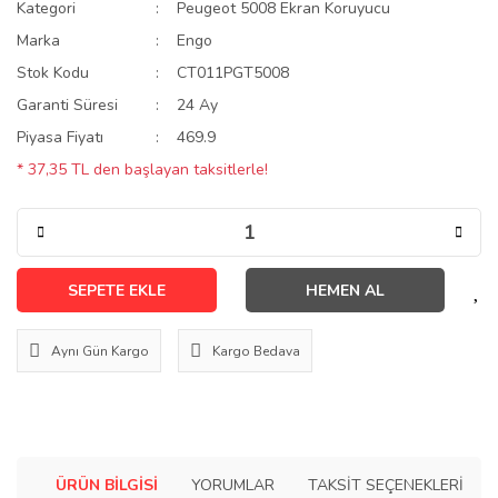
Kategori
Peugeot 5008 Ekran Koruyucu
Marka
Engo
Stok Kodu
CT011PGT5008
Garanti Süresi
24 Ay
Piyasa Fiyatı
469.9
* 37,35 TL den başlayan taksitlerle!
SEPETE EKLE
HEMEN AL
Aynı Gün Kargo
Kargo Bedava
ÜRÜN BILGISI
YORUMLAR
TAKSIT SEÇENEKLERI