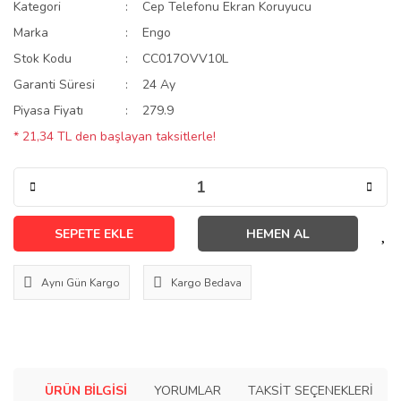
Kategori
Cep Telefonu Ekran Koruyucu
Marka
Engo
Stok Kodu
CC017OVV10L
Garanti Süresi
24 Ay
Piyasa Fiyatı
279.9
* 21,34 TL den başlayan taksitlerle!
SEPETE EKLE
HEMEN AL
Aynı Gün Kargo
Kargo Bedava
ÜRÜN BILGISI
YORUMLAR
TAKSIT SEÇENEKLERI