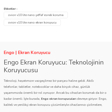
Bu ürünün fiyat bilgisi, resim, ürün açıklamalarında ve diğer
konularda yetersiz gördüğünüz noktaları öneri formunu kullanarak
Bu ürüne ilk yorumu siz yapın!
Etiketler :
Ürün hakkında henüz soru sorulmamış.
tarafımıza iletebilirsiniz.
ovion v10 lite nano şeffaf esnek koruma
Görüş ve önerileriniz için teşekkür ederiz.
Yorum Yaz
ovion v10 lite nano ekran koruyucu
Soru Sor
Ürün resmi kalitesiz, bozuk veya görüntülenemiyor.
Ürün açıklamasında eksik bilgiler bulunuyor.
Ürün bilgilerinde hatalar bulunuyor.
Engo | Ekran Koruyucu
Ürün fiyatı diğer sitelerden daha pahalı.
Engo Ekran Koruyucu: Teknolojinin
Bu ürüne benzer farklı alternatifler olmalı.
Koruyucusu
Teknoloji, hayatımızın vazgeçilmez bir parçası haline geldi. Akıllı
telefonlar, tabletler, notebooklar ve daha birçok cihaz, günlük
yaşamımızda önemli bir rol oynuyor. Ancak bu cihazları korumak da bir o
kadar önemli. İşte burada,
Engo ekran koruyucuları
devreye giriyor. Engo,
Gönder
kaliteli ve yenilikçi ekran koruyucu çözümleriyle cihazlarınızı çizilmelere,
darbelere ve diğer dış etkenlere karşı koruyarak, uzun ömürlü bir kullanım