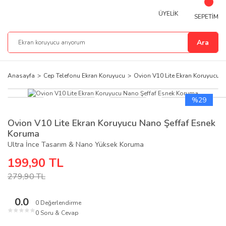
ÜYELİK
SEPETİM
Ara
Anasayfa
Cep Telefonu Ekran Koruyucu
Ovion V10 Lite Ekran Koruyucu 
%29
Ovion V10 Lite Ekran Koruyucu Nano Şeffaf Esnek
Koruma
Ultra İnce Tasarım & Nano Yüksek Koruma
199,90 TL
279,90 TL
0.0
0 Değerlendirme
★
★
★
★
★
0 Soru & Cevap