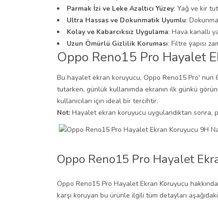
Parmak İzi ve Leke Azaltıcı Yüzey
: Yağ ve kir t
Ultra Hassas ve Dokunmatik Uyumlu
: Dokunma 
Kolay ve Kabarcıksız Uygulama
: Hava kanallı y
Uzun Ömürlü Gizlilik Koruması
: Filtre yapısı 
Oppo Reno15 Pro Hayalet Ek
Bu hayalet ekran koruyucu, Oppo Reno15 Pro' nun 6.32 
tutarken, günlük kullanımda ekranın ilk günkü görü
kullanıcıları için ideal bir tercihtir.
Not:
Hayalet ekran koruyucu uygulandıktan sonra, par
Oppo Reno15 Pro Hayalet Ekra
Oppo Reno15 Pro Hayalet Ekran Koruyucu hakkında en 
karşı koruyan bu ürünle ilgili tüm detayları aşağıdak