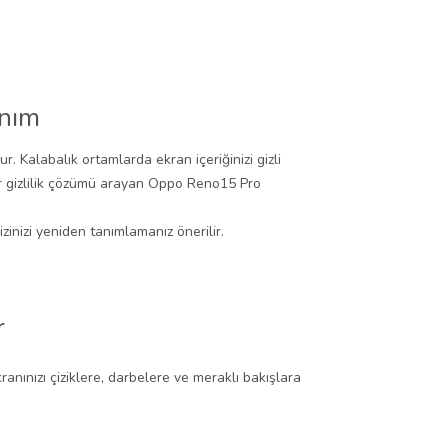
anım
. Kalabalık ortamlarda ekran içeriğinizi gizli
ir gizlilik çözümü arayan Oppo Reno15 Pro
inizi yeniden tanımlamanız önerilir.
r
nınızı çiziklere, darbelere ve meraklı bakışlara