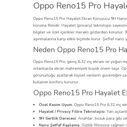
Oppo Reno15 Pro Hayale
Oppo Reno15 Pro Hayalet Ekran Koruyucu 9H Nano Şeffa
koruma filmidir. Hayalet (privacy) teknolojisi sayesi
bilgiler ve özel içerikler meraklı gözlerden korunur.
aşınmalarına karşı etkili biçimde korur. Şeffaf nano 
Neden Oppo Reno15 Pro Hay
Oppo Reno15 Pro, geniş 6.32 inç ekranı ve yoğun mesa
ortamlarda ekran mahremiyeti büyük önem taşır. Oppo 
görünürlüğü azaltarak kişisel verilerin güvenliğini s
kullanım konforu korunur.
Oppo Reno15 Pro Hayalet Ek
Özel Kesim Uyum
: Oppo Reno15 Pro 6.32 inç ekr
Hayalet / Privacy Filtre Teknolojisi
: Yan açılar
9H Sertlik Derecesi
: Anahtar, bozuk para gibi s
Nano Şeffaf Kaplama
: Gizlilik filtresine rağmen 