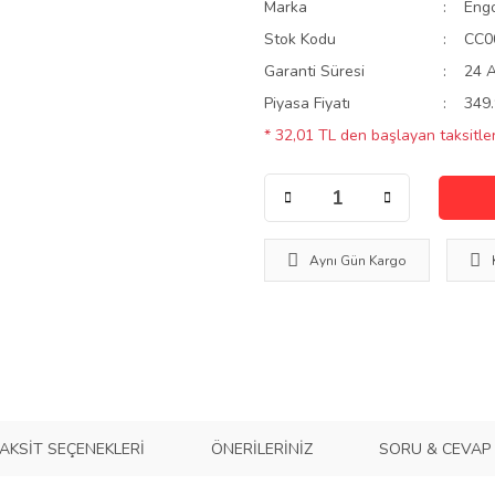
Marka
Eng
Stok Kodu
CC0
Garanti Süresi
24 
Piyasa Fiyatı
349.
* 32,01 TL den başlayan taksitler
Aynı Gün Kargo
AKSIT SEÇENEKLERI
ÖNERILERINIZ
SORU & CEVAP