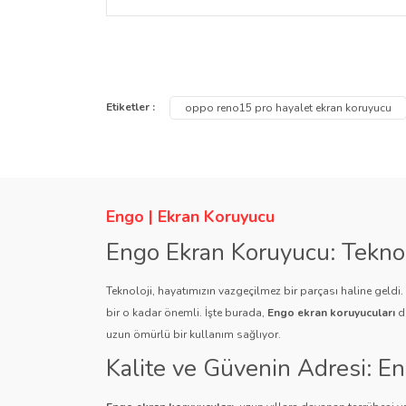
Evet. Oppo Reno15 Pro Hayalet Ekran Koruyucu ha
iz ya da yapışkan kalıntısı bırakmaz. Kutuda yer a
Bu ürünün fiyat bilgisi, resim, ürün açıklamalarında ve
Görüş ve önerileriniz için teşekkür ederiz.
Etiketler :
oppo reno15 pro hayalet ekran koruyucu
Ürün resmi kalitesiz, bozuk veya görüntülenemiyor.
Ürün açıklamasında eksik bilgiler bulunuyor.
Ürün bilgilerinde hatalar bulunuyor.
Engo | Ekran Koruyucu
Ürün fiyatı diğer sitelerden daha pahalı.
Engo Ekran Koruyucu: Tekno
Bu ürüne benzer farklı alternatifler olmalı.
Teknoloji, hayatımızın vazgeçilmez bir parçası haline geldi
bir o kadar önemli. İşte burada,
Engo ekran koruyucuları
de
uzun ömürlü bir kullanım sağlıyor.
Kalite ve Güvenin Adresi: E