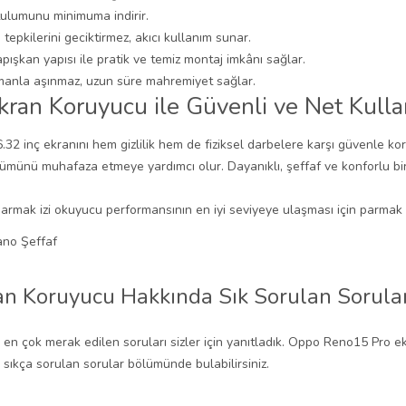
utulumunu minimuma indirir.
tepkilerini geciktirmez, akıcı kullanım sunar.
apışkan yapısı ile pratik ve temiz montaj imkânı sağlar.
zamanla aşınmaz, uzun süre mahremiyet sağlar.
ran Koruyucu ile Güvenli ve Net Kull
inç ekranını hem gizlilik hem de fiziksel darbelere karşı güvenle korur
nümünü muhafaza etmeye yardımcı olur. Dayanıklı, şeffaf ve konforlu b
mak izi okuyucu performansının en iyi seviyeye ulaşması için parmak iz
n Koruyucu Hakkında Sık Sorulan Sorula
çok merak edilen soruları sizler için yanıtladık. Oppo Reno15 Pro ekra
i sıkça sorulan sorular bölümünde bulabilirsiniz.