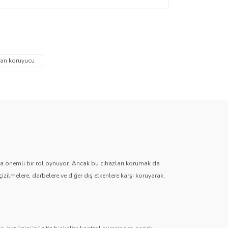
lir. Çıkarıldığında ekranda herhangi bir
za iletebilirsiniz.
ran koruyucu
zda önemli bir rol oynuyor. Ancak bu cihazları korumak da
çizilmelere, darbelere ve diğer dış etkenlere karşı koruyarak,