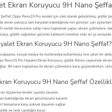
t Ekran Koruyucu 9H Nano Şeffa
f, Oppo Reno15 Pro modeli için özel olarak geliştirilmiş, gizlilik (pr
nde ekran yalnızca tam karşıdan bakıldığında net görünür; yan açılardan 
 9H sertlik derecesine sahip nano kaplamalı yapısı, ekranı çizilmelere, 
yüzeyi, gizlilik sağlarken görüntü kalitesini mümkün olan en iyi seviyed
alet Ekran Koruyucu 9H Nano Şeffaf?
jlaşma, sosyal medya ile multimedya kullanımıyla öne çıkan bir akıllı 
Reno15 Pro Hayalet Ekran Koruyucu, gizlilik filtresi sayesinde ekran iç
ağlar. 9H nano kaplaması ile ekranı çizilmelere karşı güçlendirirken, ul
ran Koruyucu 9H Nano Şeffaf Özellikl
an ölçülerine birebir uyumlu tasarım.
dan bakıldığında ekran görüntüsünü karartır.
ert temaslara karşı yüksek dayanım sağlar.
netlik ve renk canlılığını korur.