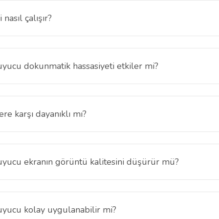
 nasıl çalışır?
gizlilik filtresi sayesinde ekranınızı yalnızca tam karşıdan net bir şekil
banka işlemleriniz ve kişisel bilgileriniz başkaları tarafından görüntüle
ucu dokunmatik hassasiyeti etkiler mi?
 dokunmatik hassasiyeti ve ekran akıcılığı korunur. Telefonunuzu ilk gü
re karşı dayanıklı mı?
o15 Pro Hayalet Ekran Koruyucu, ekranınızı çiziklere, darbelere ve gün
ucu ekranın görüntü kalitesini düşürür mü?
ilik filtresi parlaklığı hafifçe azaltabilir; ancak ekranın netliği ve ren
yucu kolay uygulanabilir mi?