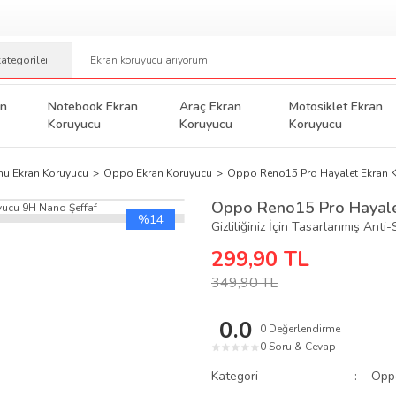
an
Notebook Ekran
Araç Ekran
Motosiklet Ekran
Koruyucu
Koruyucu
Koruyucu
nu Ekran Koruyucu
Oppo Ekran Koruyucu
Oppo Reno15 Pro Hayalet Ekran K
Oppo Reno15 Pro Hayale
%14
Gizliliğiniz İçin Tasarlanmış Ant
299,90 TL
349,90 TL
0.0
0 Değerlendirme
0 Soru & Cevap
★
★
★
★
★
Kategori
Opp