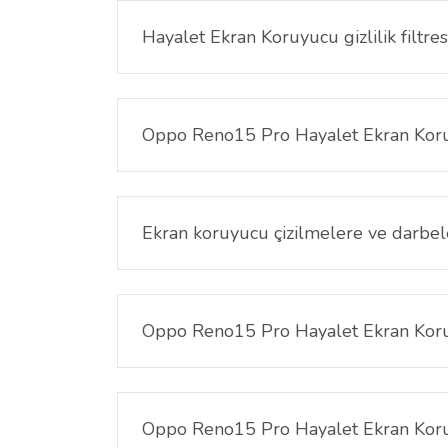
Hayalet Ekran Koruyucu gizlilik filtresi
Hayalet (Privacy / Anti Spy) ekran koruyucu, özel 
bakıldığında ekran kararır, böylece mesajlarınız, 
Oppo Reno15 Pro Hayalet Ekran Koruy
Hayır. Ultra hassas tasarımı sayesinde telefonun
kullanabilirsiniz.
Ekran koruyucu çizilmelere ve darbele
Evet. 9H sertlik derecesine sahip olan Oppo Ren
karşı güçlü bir koruma sağlar.
Oppo Reno15 Pro Hayalet Ekran Koruy
Hayır. Oppo Reno15 Pro Hayalet Ekran Koruyucu gizl
görüntü net ve yüksek kalitede görünür.
Oppo Reno15 Pro Hayalet Ekran Koru