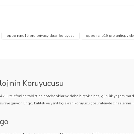
va kabarcığı yapmayan özel yapışkan yüzeyi sayesinde kolayca takılabi
lan temizlik kiti ile uygulama daha kolay ve pratik hale gelir.
 diğer konularda yetersiz gördüğünüz noktaları öneri formunu kullanarak tarafımı
Bu ürüne ilk yorumu siz yapın!
Ürün hakkında henüz soru sorulmamış.
oppo reno15 pro privacy ekran koruyucu
oppo reno15 pro antispy ek
Yorum Yaz
Soru Sor
lojinin Koruyucusu
. Akıllı telefonlar, tabletler, notebooklar ve daha birçok cihaz, günlük yaşamımı
vreye giriyor. Engo, kaliteli ve yenilikçi ekran koruyucu çözümleriyle cihazlarınızı 
ngo
Gönder