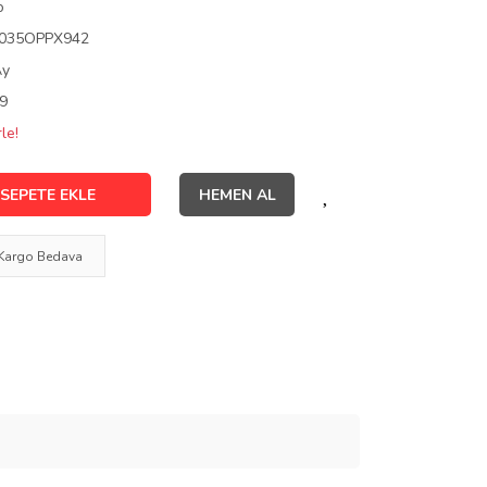
o
035OPPX942
Ay
9
le!
SEPETE EKLE
HEMEN AL
Kargo Bedava