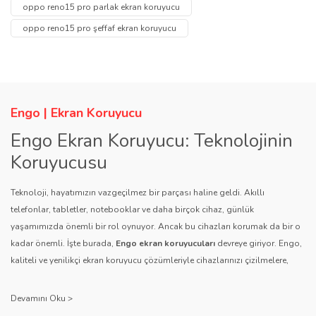
Yorum Yaz
oppo reno15 pro parlak ekran koruyucu
Soru Sor
oppo reno15 pro şeffaf ekran koruyucu
Ürün resmi kalitesiz, bozuk veya görüntülenemiyor.
Ürün açıklamasında eksik bilgiler bulunuyor.
Ürün bilgilerinde hatalar bulunuyor.
Ürün fiyatı diğer sitelerden daha pahalı.
Engo | Ekran Koruyucu
Bu ürüne benzer farklı alternatifler olmalı.
Engo Ekran Koruyucu: Teknolojinin
Koruyucusu
Teknoloji, hayatımızın vazgeçilmez bir parçası haline geldi. Akıllı
telefonlar, tabletler, notebooklar ve daha birçok cihaz, günlük
yaşamımızda önemli bir rol oynuyor. Ancak bu cihazları korumak da bir o
Gönder
kadar önemli. İşte burada,
Engo ekran koruyucuları
devreye giriyor. Engo,
kaliteli ve yenilikçi ekran koruyucu çözümleriyle cihazlarınızı çizilmelere,
darbelere ve diğer dış etkenlere karşı koruyarak, uzun ömürlü bir kullanım
sağlıyor.