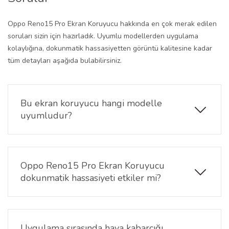
Oppo Reno15 Pro Ekran Koruyucu hakkında en çok merak edilen
soruları sizin için hazırladık. Uyumlu modellerden uygulama
kolaylığına, dokunmatik hassasiyetten görüntü kalitesine kadar
tüm detayları aşağıda bulabilirsiniz.
Bu ekran koruyucu hangi modelle
uyumludur?
Ürün, yalnızca Oppo Reno15 Pro modelinin 6.32 inç
ekranı ile tam uyumludur. Diğer Oppo Reno15 Pro
veya farklı marka modellerle uyum sağlamaz.
Oppo Reno15 Pro Ekran Koruyucu
dokunmatik hassasiyeti etkiler mi?
Hayır, Oppo Reno15 Pro ekran koruyucu ultra ince
nano yapısı sayesinde dokunmatik performansını
etkilemez. Telefonunuzu ilk günkü hassasiyetiyle
Uygulama sırasında hava kabarcığı