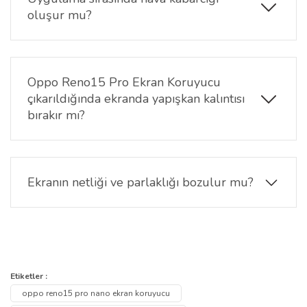
kullanabilirsiniz.
oluşur mu?
Kabarcık önleyici özelliği sayesinde doğru uygulama
yapıldığında ekran üzerinde hava kabarcığı oluşmaz
ve yüzeye tam oturur. Temiz ve tozsuz bir yüzeyde
Oppo Reno15 Pro Ekran Koruyucu
uygulanması önerilir.
çıkarıldığında ekranda yapışkan kalıntısı
bırakır mı?
Hayır, çıkarıldığında ekranda hiçbir yapışkan kalıntısı
ya da iz bırakmaz. Ekranınız temiz ve pürüzsüz kalır.
Ekranın netliği ve parlaklığı bozulur mu?
Kesinlikle hayır. Nano ekran koruyucunun şeffaf
yapısı sayesinde ekranın orijinal görüntü kalitesi ve
canlı renkleri korunur.
Bu ürünün fiyat bilgisi, resim, ürün açıklamalarında ve diğer
konularda yetersiz gördüğünüz noktaları öneri formunu kullanarak
Bu ürüne ilk yorumu siz yapın!
Etiketler :
Ürün hakkında henüz soru sorulmamış.
tarafımıza iletebilirsiniz.
oppo reno15 pro nano ekran koruyucu
Görüş ve önerileriniz için teşekkür ederiz.