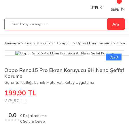
ÜYELİK
SEPETİM
Ara
Anasayfa
Cep Telefonu Ekran Koruyucu
Oppo Ekran Koruyucu
Oppo R
%29
Oppo Reno15 Pro Ekran Koruyucu 9H Nano Şeffaf
Koruma
Görüntü Netliği, Esnek Materyal, Kolay Uygulama
199,90 TL
279,90 TL
0.0
0 Değerlendirme
★
★
★
★
★
0 Soru & Cevap