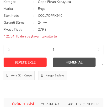
Kategori
Oppo Ekran Koruyucu
Marka
Engo
Stok Kodu
CC017OPPX940
Garanti Süresi
24 Ay
Piyasa Fiyatı
279.9
* 21,34 TL den başlayan taksitlerle!
SEPETE EKLE
HEMEN AL
Aynı Gün Kargo
Kargo Bedava
ÜRÜN BILGISI
YORUMLAR
TAKSIT SEÇENEKLERI