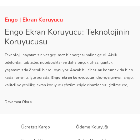
Ürün resmi kalitesiz, bozuk veya görüntülenemiyor.
Ürün açıklamasında eksik bilgiler bulunuyor.
Engo | Ekran Koruyucu
Ürün bilgilerinde hatalar bulunuyor.
Engo Ekran Koruyucu: Teknolojinin
Ürün fiyatı diğer sitelerden daha pahalı.
Koruyucusu
Bu ürüne benzer farklı alternatifler olmalı.
Teknoloji, hayatımızın vazgeçilmez bir parçası haline geldi. Akıllı
telefonlar, tabletler, notebooklar ve daha birçok cihaz, günlük
yaşamımızda önemli bir rol oynuyor. Ancak bu cihazları korumak da bir o
kadar önemli. İşte burada,
Engo ekran koruyucuları
devreye giriyor. Engo,
kaliteli ve yenilikçi ekran koruyucu çözümleriyle cihazlarınızı çizilmelere,
Gönder
darbelere ve diğer dış etkenlere karşı koruyarak, uzun ömürlü bir kullanım
sağlıyor.
Kalite ve Güvenin Adresi: Engo
Engo ekran koruyucuları
, uzun yıllara dayanan tecrübesi ve teknolojiye
Ücretsiz Kargo
Ödeme Kolaylığı
olan tutkusu ile tanınır. Müşteri memnuniyetini ön planda tutan marka, her
ürününü titiz bir kalite kontrol sürecinden geçirir. Kullanıcı dostu tasarımı