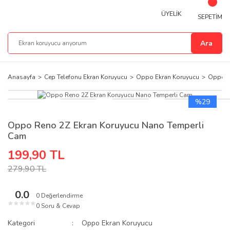
ÜYELİK
SEPETİM
Ara
Anasayfa
Cep Telefonu Ekran Koruyucu
Oppo Ekran Koruyucu
Oppo R
%29
Oppo Reno 2Z Ekran Koruyucu Nano Temperli
Cam
199,90 TL
279,90 TL
0.0
0 Değerlendirme
★
★
★
★
★
0 Soru & Cevap
Kategori
Oppo Ekran Koruyucu