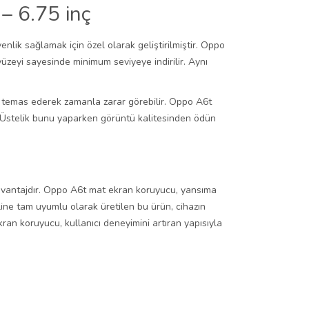
– 6.75 inç
lik sağlamak için özel olarak geliştirilmiştir. Oppo
yüzeyi sayesinde minimum seviyeye indirilir. Aynı
e temas ederek zamanla zarar görebilir. Oppo A6t
ur. Üstelik bunu yaparken görüntü kalitesinden ödün
 avantajdır. Oppo A6t mat ekran koruyucu, yansıma
eline tam uyumlu olarak üretilen bu ürün, cihazın
n koruyucu, kullanıcı deneyimini artıran yapısıyla