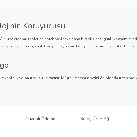
lojinin Koruyucusu
. Akıllı telefonlar, tabletler, notebooklar ve daha birçok cihaz, günlük yaşamımı
vreye giriyor. Engo, kaliteli ve yenilikçi ekran koruyucu çözümleriyle cihazlarınızı 
ngo
Gönder
 teknolojiye olan tutkusu ile tanınır. Müşteri memnuniyetini ön planda tutan marka,
ngo, teknolojiyi koruma konusunda güvenilir bir çözüm sunar.
an Koruyucuları
 bir ürün yelpazesi sunar.
Parlak Nano ekran koruyucular
,
Mat ekran koruyucula
 sağlar. Akıllı telefonlardan tabletlere, notebooklardan akıllı saatlere, araç mul
Güvenli Ödeme
Kolay Ürün Ağı
k: Engo Ekran Koruyucuları