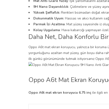
Mat Anti-Glare Yüzey
: Işık yansımalarını azalta
9H Nano Dayanıklılık
: Çizilmelere ve yüzey aşı
Yüksek Şeffaflık:
Renkleri bozmadan doğal ekra
Dokunmatik Uyum
: Hassas ve akıcı kullanım sağ
Parmak İzi Azaltma
: Mat yüzey sayesinde iz ol
Kolay Uygulama
: Hava kabarcığı yapmayan özel 
Daha Net, Daha Konforlu Bi
Oppo A6t mat ekran koruyucu, yalnızca bir koruma ür
yorgunluğunu azaltan mat yüzey, gün boyu daha rahat
ilk günkü görünümünde tutmak istiyorsanız Oppo A6t
Oppo A6t Mat Ekran Koruyucu
Oppo A6t mat ekran koruyucu 6.75 inç
ile ilgili e