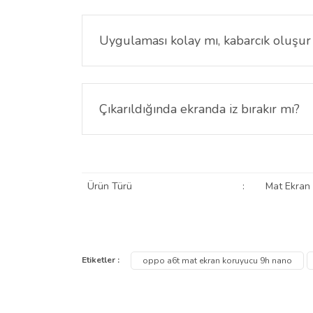
Uygulaması kolay mı, kabarcık oluşu
Ekran yüzeyi temizlendikten sonra doğru hizalama
Çıkarıldığında ekranda iz bırakır mı?
Hayır. Oppo A6t mat ekran koruyucu çıkarıldığınd
Ürün Türü
:
Mat Ekran
Bu ürünün fiyat bilgisi, resim, ürün açıklamalarında ve
Görüş ve önerileriniz için teşekkür ederiz.
Etiketler :
oppo a6t mat ekran koruyucu 9h nano
Ürün resmi kalitesiz, bozuk veya görüntülenemiyor.