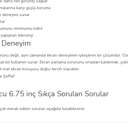
rak daha net görüntü sağlar
nmalarına karşı güçlü koruma
n deneyimi sunar
lar
uşumunu minimuma indirir
yapışkan teknoloji
r Deneyim
ünü değil, aynı zamanda ekran deneyimini iyileştiren bir çözümdür. Özel
 bir kullanım sunar. Ekran parlama sorununu ortadan kaldırmak, çizilm
 mat ekran koruyucu doğru tercih olacaktır.
 6.75 inç Sıkça Sorulan Sorular
n çok merak edilen soruları aşağıda bulabilirsiniz.