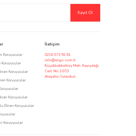
Şeffaf ve mat seçeneklerle ekran netliğini artırırken, gizlilik
Kayıt Ol
erek kreatif kullanıcılar için harika bir çözüm sunar.
sı için ekran koruyucu tedariki ve özel üretim seçenekleri
er
İletişim
özüm talepleriniz için bizimle iletişime geçerek,
an Koruyucular
0216 573 92 61
info@engo.com.tr
n Koruyucular
Küçükbakkalköy Mah. Kayışdağı
Cad. No:107/3
Ekran Koruyucular
Ataşehir / İstanbul
ran Koruyucular
asarımı ile Engo, cihazlarınızı korurken kullanım ömrünü
Koruyucular
Ekran Koruyucular
u Ekran Koruyucular
ruyucular
an Koruyucular