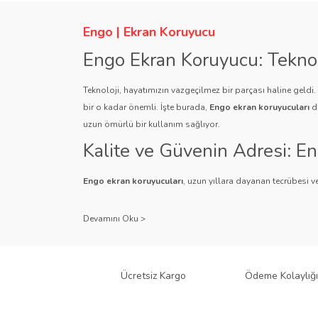
Ürün açıklamasında eksik bilgiler bulunuyor.
Ürün bilgilerinde hatalar bulunuyor.
Engo | Ekran Koruyucu
Ürün fiyatı diğer sitelerden daha pahalı.
Engo Ekran Koruyucu: Tekno
Bu ürüne benzer farklı alternatifler olmalı.
Teknoloji, hayatımızın vazgeçilmez bir parçası haline geldi
bir o kadar önemli. İşte burada,
Engo ekran koruyucuları
de
uzun ömürlü bir kullanım sağlıyor.
Kalite ve Güvenin Adresi: E
Engo ekran koruyucuları
, uzun yıllara dayanan tecrübesi ve
Kullanıcı dostu tasarımı ve dayanıklı malzeme yapısıyla E
Çeşitlilik ve Uyum: Engo Ekr
Engo, farklı cihazlar ve kullanıcı ihtiyaçlarına yönelik geniş
gibi çeşitli türlerle Engo, cihazlarınız için mükemmel uyumu
Ücretsiz Kargo
Ödeme Kolaylığı
tür cihaz için Engo ekran koruyucuları mevcuttur.
Teknolojiyi Koruma ve Esteti