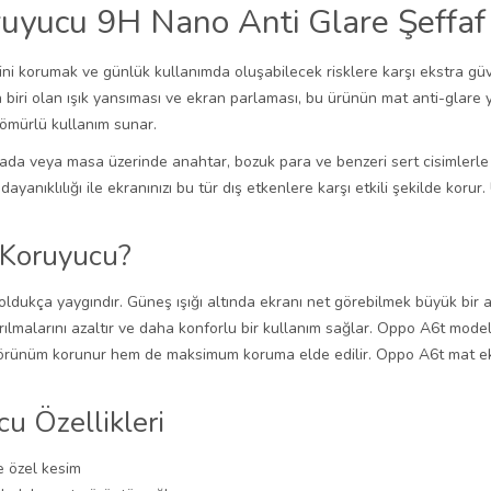
yucu 9H Nano Anti Glare Şeffaf 
 korumak ve günlük kullanımda oluşabilecek risklere karşı ekstra güven
n biri olan ışık yansıması ve ekran parlaması, bu ürünün mat anti-glare 
 ömürlü kullanım sunar.
tada veya masa üzerinde anahtar, bozuk para ve benzeri sert cisimlerl
anıklılığı ile ekranınızı bu tür dış etkenlere karşı etkili şekilde kor
 Koruyucu?
ldukça yaygındır. Güneş ışığı altında ekranı net görebilmek büyük bir
kırılmalarını azaltır ve daha konforlu bir kullanım sağlar. Oppo A6t mod
görünüm korunur hem de maksimum koruma elde edilir. Oppo A6t mat ekra
u Özellikleri
e özel kesim