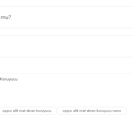
r mu?
 ile kolay şekilde uygulanabilir. Tozsuz bir ortamda uygulandığında ha
a ekranda yapışkan kalıntısı bırakmaz ve ekran yüzeyi temiz kalır.
 Koruyucu
 diğer konularda yetersiz gördüğünüz noktaları öneri formunu kullanarak tarafımı
Bu ürüne ilk yorumu siz yapın!
Ürün hakkında henüz soru sorulmamış.
oppo a6t mat ekran koruyucu
oppo a6t mat ekran koruyucu nano
Yorum Yaz
Soru Sor