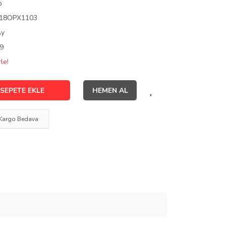
o
18OPX1103
Ay
9
le!
SEPETE EKLE
HEMEN AL
Kargo Bedava