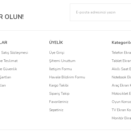
lere karşı korurken, estetik tasarımıyla cihazınızın şıklığını korumaya yardımcı olur. 
 OLUN!
 gizliliğinizi de korur. Ayrıca, paperlike dokusuyla çizim ve yazma deneyimini geliştir
o
e özel çözümler sunar. Özellikle, kurumsal firmaların kullandığı cihazların korunma
LAR
ÜYELİK
Kategoril
an koruyucuları
, cihazlarınızı korurken, uzun ömürlü kullanım sağlar. Kurumsal ç
 Satış Sözleşmesi
Üye Girişi
Telefon Ekr
e Teslimat
Şifremi Unuttum
Tablet Ekra
 Kullanın
 ve Güvenlik
İletişim Formu
Akıllı Saat 
Şartları
Havale Bildirim Formu
Notebook Ek
için tasarlanmıştır. Dayanıklı malzemeleri, mükemmel uyumu ve kullanıcı odaklı t
ları
Kargo Takibi
Araç Ekran 
ve cihazlarınızın ilk günkü performansını uzun süre koruyabilirsiniz.
Sipariş Takip
Motosiklet 
Favorileriniz
Oyun Konsol
Sepetiniz
TV Ekran Ko
Monitör Ekr