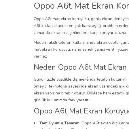
Oppo A6t Mat Ekran Koru
Oppo A6t mat ekran koruyucu, geniş ekran deneyimini
A6t kullanıcılarının en çok karşılaştığı problemlerde
zamanda ekranınızı çizilmelere karşı koruyarak uzun
Modern akıllı telefon kullanımında ekran cepte, çan
mat ekran koruyucu, nano esnek yapısı ve 9H yüzey day
vermez.
Neden Oppo A6t Mat Ekran
Günümüzde özellikle dış mekânda telefon kullanımı o
önleyici teknolojisi sayesinde ekran üzerindeki ışık 
ekran yapısına birebir oturur. Böylece hem estetik 
günlük kullanımda fark yaratır.
Oppo A6t Mat Ekran Koruyuc
Tam Uyumlu Tasarım
: Oppo A6t ekran ölçülerin