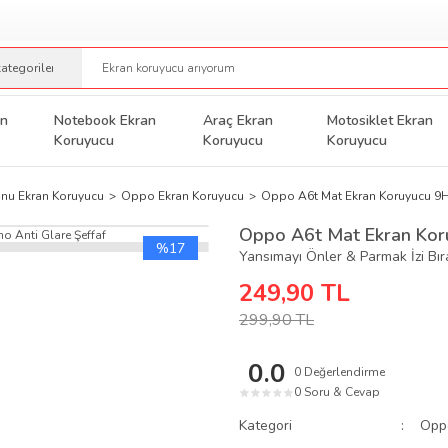
an
Notebook Ekran
Araç Ekran
Motosiklet Ekran
Koruyucu
Koruyucu
Koruyucu
onu Ekran Koruyucu
Oppo Ekran Koruyucu
Oppo A6t Mat Ekran Koruyucu 9H 
Oppo A6t Mat Ekran Koru
%17
Yansımayı Önler & Parmak İzi Bı
249,90 TL
299,90 TL
0.0
0 Değerlendirme
0 Soru & Cevap
★
★
★
★
★
Kategori
Opp