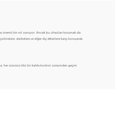
zda önemli bir rol oynuyor. Ancak bu cihazları korumak da
çizilmelere, darbelere ve diğer dış etkenlere karşı koruyarak,
 her ürününü titiz bir kalite kontrol sürecinden geçirir.
r
,
Hayalet (Anti-Spy)
,
Paperlike
,
Şeffaf TPU
ve
Mat TPU
timedya sistemlerinden dijital gösterge ekranlarına kadar her