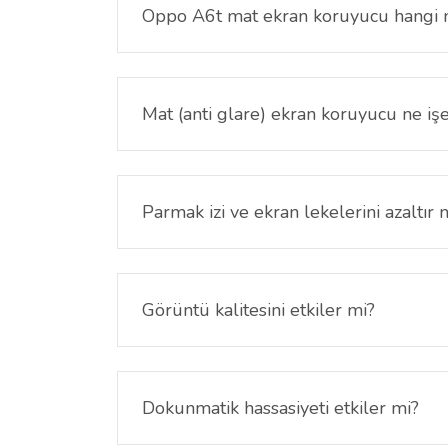
Oppo A6t mat ekran koruyucu hangi
Bu ürün yalnızca
Oppo A6t 6.75 inç
modeli ile 
Mat (anti glare) ekran koruyucu ne işe
Mat yüzey teknolojisi ekran üzerindeki ışık yansı
Parmak izi ve ekran lekelerini azaltır 
Evet. Mat yüzey kaplaması parmak izi ve lekele
Görüntü kalitesini etkiler mi?
Mat ekran koruyucular yansımayı azaltmak için öz
artırır.
Dokunmatik hassasiyeti etkiler mi?
Hayır. İnce ve esnek yapısı sayesinde dokunmat