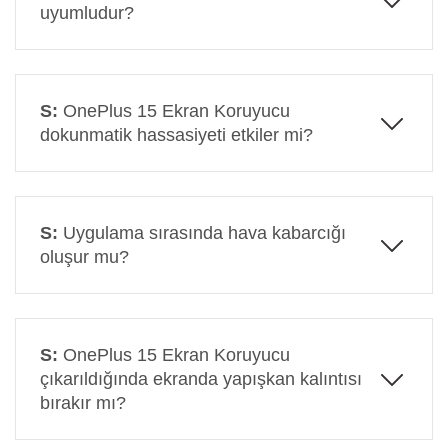
uyumludur?
C:
Ürün, yalnızca OnePlus 15 modelinin 6.78 inç
ekranı ile tam uyumludur. Diğer Vivo veya farklı
marka modellerle uyum sağlamaz.
S:
OnePlus 15 Ekran Koruyucu
dokunmatik hassasiyeti etkiler mi?
C:
Hayır, OnePlus 15 ekran koruyucu ultra ince
nano yapısı sayesinde dokunmatik performansını
etkilemez. Telefonunuzu ilk günkü hassasiyetiyle
S:
Uygulama sırasında hava kabarcığı
kullanabilirsiniz.
oluşur mu?
C:
Kabarcık önleyici özelliği sayesinde doğru
uygulama yapıldığında ekran üzerinde hava
kabarcığı oluşmaz ve yüzeye tam oturur. Temiz ve
S:
OnePlus 15 Ekran Koruyucu
tozsuz bir yüzeyde uygulanması önerilir.
çıkarıldığında ekranda yapışkan kalıntısı
bırakır mı?
C:
Hayır, çıkarıldığında ekranda hiçbir yapışkan