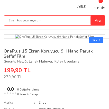
ÜYELİK
SEPETİM
Ara
%29
OnePlus 15 Ekran Koruyucu 9H Nano Parlak
Şeffaf Film
Görüntü Netliği, Esnek Materyal, Kolay Uygulama
199,90 TL
279,90 TL
0.0
0 Değerlendirme
★
★
★
★
★
0 Soru & Cevap
Marka
Engo