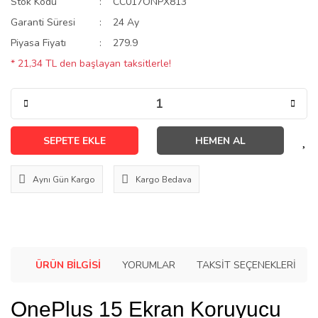
Stok Kodu
CC017ONPX813
Garanti Süresi
24 Ay
Piyasa Fiyatı
279.9
* 21,34 TL den başlayan taksitlerle!
SEPETE EKLE
HEMEN AL
Aynı Gün Kargo
Kargo Bedava
ÜRÜN BILGISI
YORUMLAR
TAKSIT SEÇENEKLERI
OnePlus 15 Ekran Koruyucu