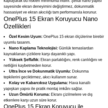
kaplayarak bu riskleri minimuma indirir. Şeffaf nano yapısı
sayesinde ekran deneyimini değiştirmez, dokunmatik
hassasiyet ve ekran akıcılığı tam performansla korunur.
OnePlus 15 Ekran Koruyucu Nano
Özellikleri
Özel Kesim Uyum:
OnePlus 15 ekran ölçülerine birebir
uyumlu tasarım.
Nano Kaplama Teknolojisi:
Günlük temaslardan
kaynaklanan çiziklere karşı dayanıklı yapı.
Yüksek Şeffaflık:
Ekran parlaklığını, renk canlılığını ve
netliğini kaybetmeden korur.
Ultra İnce ve Dokunmatik Uyumlu:
Dokunma
tepkilerini geciktirmez, akıcı kullanım sunar.
Kolay ve Kabarcıksız Uygulama:
Hava kanallı
yapışkan yapısı ile pratik montaj imkânı sağlar.
Uzun Ömürlü Koruma:
Ekranı çizilmelere ve dış
etkenlere karşı uzun süre korur.
OnePlus 15 Ekran Koruyucu ile