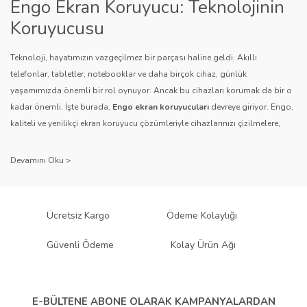
Engo Ekran Koruyucu: Teknolojinin
Koruyucusu
Teknoloji, hayatımızın vazgeçilmez bir parçası haline geldi. Akıllı
telefonlar, tabletler, notebooklar ve daha birçok cihaz, günlük
yaşamımızda önemli bir rol oynuyor. Ancak bu cihazları korumak da bir o
Gönder
kadar önemli. İşte burada,
Engo ekran koruyucuları
devreye giriyor. Engo,
kaliteli ve yenilikçi ekran koruyucu çözümleriyle cihazlarınızı çizilmelere,
darbelere ve diğer dış etkenlere karşı koruyarak, uzun ömürlü bir kullanım
sağlıyor.
Kalite ve Güvenin Adresi: Engo
Engo ekran koruyucuları
, uzun yıllara dayanan tecrübesi ve teknolojiye
Ücretsiz Kargo
Ödeme Kolaylığı
olan tutkusu ile tanınır. Müşteri memnuniyetini ön planda tutan marka, her
ürününü titiz bir kalite kontrol sürecinden geçirir. Kullanıcı dostu tasarımı
Güvenli Ödeme
Kolay Ürün Ağı
ve dayanıklı malzeme yapısıyla Engo, teknolojiyi koruma konusunda
güvenilir bir çözüm sunar.
Çeşitlilik ve Uyum: Engo Ekran
E-BÜLTENE ABONE OLARAK
KAMPANYALARDAN