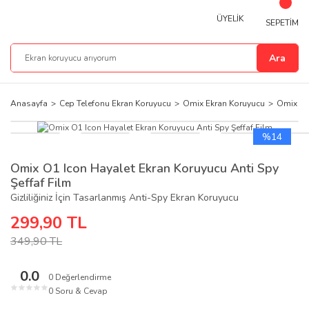
ÜYELİK
SEPETİM
Ara
Anasayfa
Cep Telefonu Ekran Koruyucu
Omix Ekran Koruyucu
Omix O1 
%14
Omix O1 Icon Hayalet Ekran Koruyucu Anti Spy
Şeffaf Film
Gizliliğiniz İçin Tasarlanmış Anti-Spy Ekran Koruyucu
299,90 TL
349,90 TL
0.0
0 Değerlendirme
★
★
★
★
★
0 Soru & Cevap