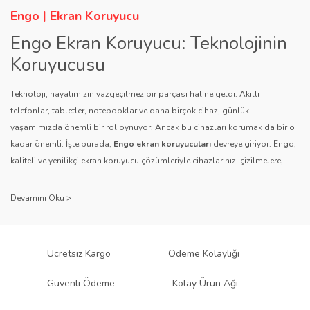
Ürün fiyatı diğer sitelerden daha pahalı.
Engo | Ekran Koruyucu
Bu ürüne benzer farklı alternatifler olmalı.
Engo Ekran Koruyucu: Teknolojinin
Koruyucusu
Teknoloji, hayatımızın vazgeçilmez bir parçası haline geldi. Akıllı
telefonlar, tabletler, notebooklar ve daha birçok cihaz, günlük
yaşamımızda önemli bir rol oynuyor. Ancak bu cihazları korumak da bir o
Gönder
kadar önemli. İşte burada,
Engo ekran koruyucuları
devreye giriyor. Engo,
kaliteli ve yenilikçi ekran koruyucu çözümleriyle cihazlarınızı çizilmelere,
darbelere ve diğer dış etkenlere karşı koruyarak, uzun ömürlü bir kullanım
sağlıyor.
Kalite ve Güvenin Adresi: Engo
Engo ekran koruyucuları
, uzun yıllara dayanan tecrübesi ve teknolojiye
Ücretsiz Kargo
Ödeme Kolaylığı
olan tutkusu ile tanınır. Müşteri memnuniyetini ön planda tutan marka, her
ürününü titiz bir kalite kontrol sürecinden geçirir. Kullanıcı dostu tasarımı
Güvenli Ödeme
Kolay Ürün Ağı
ve dayanıklı malzeme yapısıyla Engo, teknolojiyi koruma konusunda