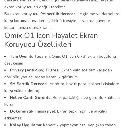
başkalarının ekran içeriğini görmesini istemiyorsanız, hayalet
ekran koruyucu en doğru tercihtir.
Bu ekran koruyucu,
9H sertlik derecesi
ile çizilme ve darbelere
karşı koruma sunarken, gizlilik filtresiyle ekranınızı güvenle
kullanmanıza olanak tanır.
Omix O1 Icon Hayalet Ekran
Koruyucu Özellikleri
Tam Uyumlu Tasarım:
Omix O1 Icon 6.78" ekran boyutuna
özel kesim
Privacy (Anti-Spy) Filtresi:
Ekran yalnızca tam karşıdan
görünür, yan açılardan karanlık görünüm
9H Sertlik Derecesi:
Anahtar, bozuk para gibi sert cisimlere
karşı yüksek direnç
Net ve Canlı Görüntü:
Renk parlaklığını ve görüntü kalitesini
korur
Dokunmatik Hassasiyet:
Ekran tepki hızını ve akıcılığı
etkilemez
Kolay Uygulama:
Kabarcık yapmayan özel yapışkan taban