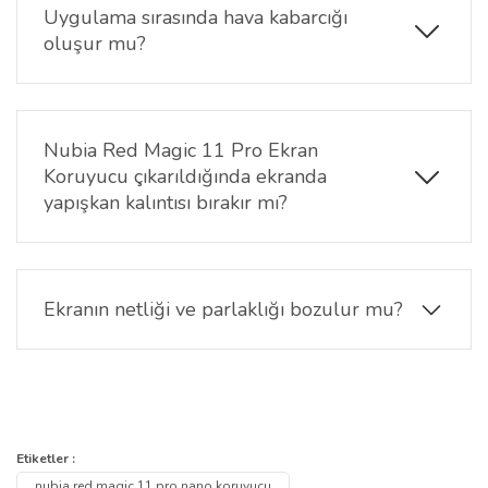
performansını etkilemez. Telefonunuzu ilk günkü
Uygulama sırasında hava kabarcığı
hassasiyetiyle kullanabilirsiniz.
oluşur mu?
Kabarcık önleyici özelliği sayesinde doğru uygulama
yapıldığında ekran üzerinde hava kabarcığı oluşmaz
ve yüzeye tam oturur. Temiz ve tozsuz bir yüzeyde
Nubia Red Magic 11 Pro Ekran
uygulanması önerilir.
Koruyucu çıkarıldığında ekranda
yapışkan kalıntısı bırakır mı?
Hayır, çıkarıldığında ekranda hiçbir yapışkan kalıntısı
ya da iz bırakmaz. Ekranınız temiz ve pürüzsüz kalır.
Ekranın netliği ve parlaklığı bozulur mu?
Kesinlikle hayır. Nano ekran koruyucunun şeffaf
yapısı sayesinde ekranın orijinal görüntü kalitesi ve
canlı renkleri korunur.
Bu ürünün fiyat bilgisi, resim, ürün açıklamalarında ve diğer
konularda yetersiz gördüğünüz noktaları öneri formunu kullanarak
Bu ürüne ilk yorumu siz yapın!
Etiketler :
Ürün hakkında henüz soru sorulmamış.
tarafımıza iletebilirsiniz.
nubia red magic 11 pro nano koruyucu