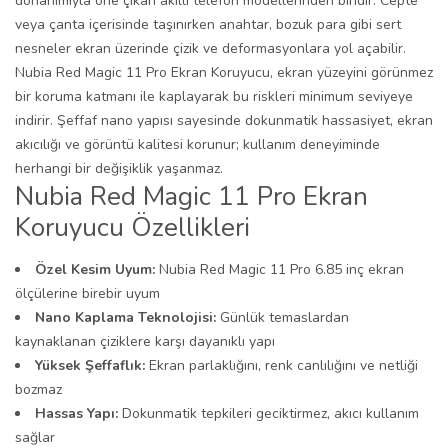
donanımıyla öne çıkan akıllı telefon modellerinden biridir. Cepte
veya çanta içerisinde taşınırken anahtar, bozuk para gibi sert
nesneler ekran üzerinde çizik ve deformasyonlara yol açabilir.
Nubia Red Magic 11 Pro Ekran Koruyucu, ekran yüzeyini görünmez
bir koruma katmanı ile kaplayarak bu riskleri minimum seviyeye
indirir. Şeffaf nano yapısı sayesinde dokunmatik hassasiyet, ekran
akıcılığı ve görüntü kalitesi korunur; kullanım deneyiminde
herhangi bir değişiklik yaşanmaz.
Nubia Red Magic 11 Pro Ekran
Koruyucu Özellikleri
Özel Kesim Uyum:
Nubia Red Magic 11 Pro 6.85 inç ekran
ölçülerine birebir uyum
Nano Kaplama Teknolojisi:
Günlük temaslardan
kaynaklanan çiziklere karşı dayanıklı yapı
Yüksek Şeffaflık:
Ekran parlaklığını, renk canlılığını ve netliği
bozmaz
Hassas Yapı:
Dokunmatik tepkileri geciktirmez, akıcı kullanım
sağlar