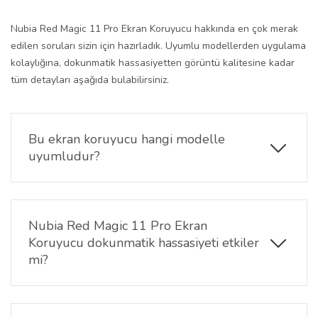
Nubia Red Magic 11 Pro Ekran Koruyucu hakkında en çok merak
edilen soruları sizin için hazırladık. Uyumlu modellerden uygulama
kolaylığına, dokunmatik hassasiyetten görüntü kalitesine kadar
tüm detayları aşağıda bulabilirsiniz.
Bu ekran koruyucu hangi modelle
uyumludur?
Ürün, yalnızca Nubia Red Magic 11 Pro modelinin
6.85 inç ekranı ile tam uyumludur. Diğer Nubia veya
farklı marka modellerle uyum sağlamaz.
Nubia Red Magic 11 Pro Ekran
Koruyucu dokunmatik hassasiyeti etkiler
mi?
Hayır, Nubia Red Magic 11 Pro ekran koruyucu ultra
ince nano yapısı sayesinde dokunmatik