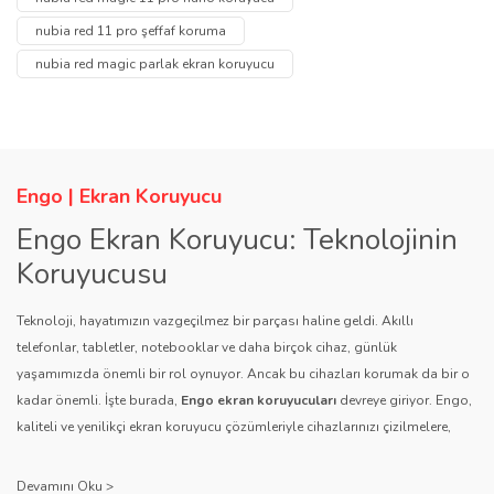
Görüş ve önerileriniz için teşekkür ederiz.
Yorum Yaz
nubia red 11 pro şeffaf koruma
Soru Sor
nubia red magic parlak ekran koruyucu
Ürün resmi kalitesiz, bozuk veya görüntülenemiyor.
Ürün açıklamasında eksik bilgiler bulunuyor.
Ürün bilgilerinde hatalar bulunuyor.
Ürün fiyatı diğer sitelerden daha pahalı.
Engo | Ekran Koruyucu
Bu ürüne benzer farklı alternatifler olmalı.
Engo Ekran Koruyucu: Teknolojinin
Koruyucusu
Teknoloji, hayatımızın vazgeçilmez bir parçası haline geldi. Akıllı
telefonlar, tabletler, notebooklar ve daha birçok cihaz, günlük
yaşamımızda önemli bir rol oynuyor. Ancak bu cihazları korumak da bir o
Gönder
kadar önemli. İşte burada,
Engo ekran koruyucuları
devreye giriyor. Engo,
kaliteli ve yenilikçi ekran koruyucu çözümleriyle cihazlarınızı çizilmelere,
darbelere ve diğer dış etkenlere karşı koruyarak, uzun ömürlü bir kullanım
sağlıyor.