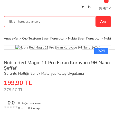
ÜYELİK
SEPETİM
Ara
Anasayfa
Cep Telefonu Ekran Koruyucu
Nubia Ekran Koruyucu
Nubia R
%29
Nubia Red Magic 11 Pro Ekran Koruyucu 9H Nano
Şeffaf
Görüntü Netliği, Esnek Materyal, Kolay Uygulama
199,90 TL
279,90 TL
0.0
0 Değerlendirme
★
★
★
★
★
0 Soru & Cevap