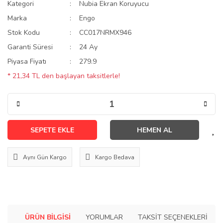
Kategori
Nubia Ekran Koruyucu
Marka
Engo
Stok Kodu
CC017NRMX946
Garanti Süresi
24 Ay
Piyasa Fiyatı
279.9
* 21,34 TL den başlayan taksitlerle!
SEPETE EKLE
HEMEN AL
Aynı Gün Kargo
Kargo Bedava
ÜRÜN BILGISI
YORUMLAR
TAKSIT SEÇENEKLERI