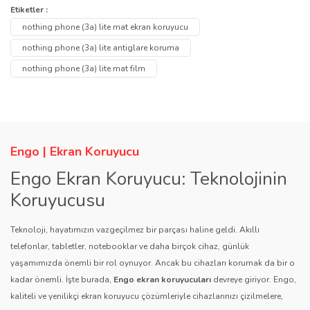
konularda yetersiz gördüğünüz noktaları öneri formunu kullanarak
Bu ürüne ilk yorumu siz yapın!
Etiketler :
Ürün hakkında henüz soru sorulmamış.
tarafımıza iletebilirsiniz.
nothing phone (3a) lite mat ekran koruyucu
Görüş ve önerileriniz için teşekkür ederiz.
Yorum Yaz
nothing phone (3a) lite antiglare koruma
Soru Sor
nothing phone (3a) lite mat film
Ürün resmi kalitesiz, bozuk veya görüntülenemiyor.
Ürün açıklamasında eksik bilgiler bulunuyor.
Ürün bilgilerinde hatalar bulunuyor.
Ürün fiyatı diğer sitelerden daha pahalı.
Engo | Ekran Koruyucu
Bu ürüne benzer farklı alternatifler olmalı.
Engo Ekran Koruyucu: Teknolojinin
Koruyucusu
Teknoloji, hayatımızın vazgeçilmez bir parçası haline geldi. Akıllı
telefonlar, tabletler, notebooklar ve daha birçok cihaz, günlük
yaşamımızda önemli bir rol oynuyor. Ancak bu cihazları korumak da bir o
Gönder
kadar önemli. İşte burada,
Engo ekran koruyucuları
devreye giriyor. Engo,
kaliteli ve yenilikçi ekran koruyucu çözümleriyle cihazlarınızı çizilmelere,