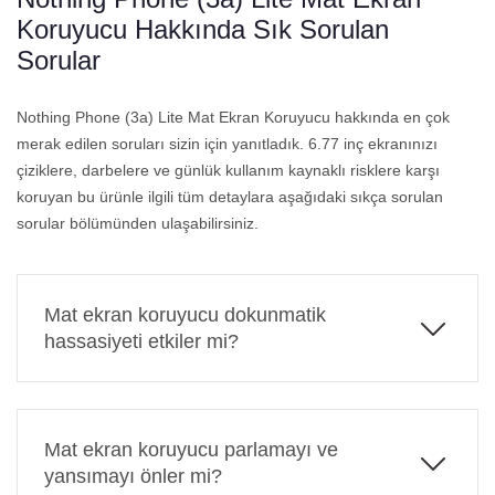
Koruyucu Hakkında Sık Sorulan
Sorular
Nothing Phone (3a) Lite Mat Ekran Koruyucu hakkında en çok
merak edilen soruları sizin için yanıtladık. 6.77 inç ekranınızı
çiziklere, darbelere ve günlük kullanım kaynaklı risklere karşı
koruyan bu ürünle ilgili tüm detaylara aşağıdaki sıkça sorulan
sorular bölümünden ulaşabilirsiniz.
Mat ekran koruyucu dokunmatik
hassasiyeti etkiler mi?
Hayır, Nothing Phone (3a) Lite Mat Ekran Koruyucu
ultra ince yapısıyla dokunmatik hassasiyeti
etkilemez. Telefonunuzu orijinal ekran
Mat ekran koruyucu parlamayı ve
performansıyla kullanmaya devam edebilirsiniz.
yansımayı önler mi?