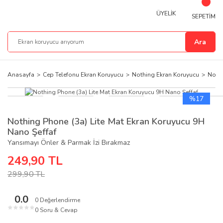
ÜYELİK
SEPETİM
Ara
Anasayfa
Cep Telefonu Ekran Koruyucu
Nothing Ekran Koruyucu
Nothi
%17
Nothing Phone (3a) Lite Mat Ekran Koruyucu 9H
Nano Şeffaf
Yansımayı Önler & Parmak İzi Bırakmaz
249,90 TL
299,90 TL
0.0
0 Değerlendirme
★
★
★
★
★
0 Soru & Cevap