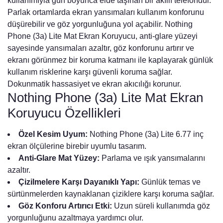
kullanımıyla gün boyunca elde taşınan bir akıllı telefondur.
Parlak ortamlarda ekran yansımaları kullanım konforunu
düşürebilir ve göz yorgunluğuna yol açabilir. Nothing
Phone (3a) Lite Mat Ekran Koruyucu, anti-glare yüzeyi
sayesinde yansımaları azaltır, göz konforunu artırır ve
ekranı görünmez bir koruma katmanı ile kaplayarak günlük
kullanım risklerine karşı güvenli koruma sağlar.
Dokunmatik hassasiyet ve ekran akıcılığı korunur.
Nothing Phone (3a) Lite Mat Ekran
Koruyucu Özellikleri
Özel Kesim Uyum:
Nothing Phone (3a) Lite 6.77 inç
ekran ölçülerine birebir uyumlu tasarım.
Anti-Glare Mat Yüzey:
Parlama ve ışık yansımalarını
azaltır.
Çizilmelere Karşı Dayanıklı Yapı:
Günlük temas ve
sürtünmelerden kaynaklanan çiziklere karşı koruma sağlar.
Göz Konforu Artırıcı Etki:
Uzun süreli kullanımda göz
yorgunluğunu azaltmaya yardımcı olur.