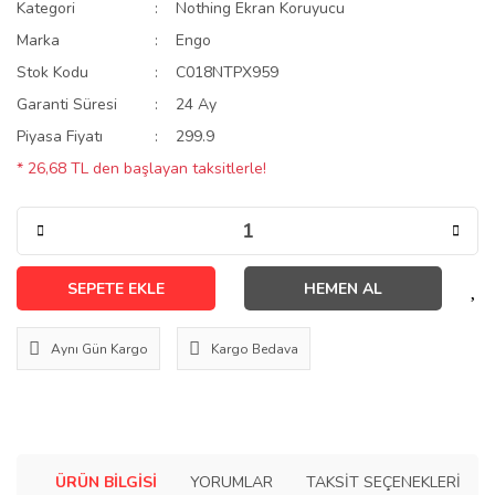
Kategori
Nothing Ekran Koruyucu
Marka
Engo
Stok Kodu
C018NTPX959
Garanti Süresi
24 Ay
Piyasa Fiyatı
299.9
* 26,68 TL den başlayan taksitlerle!
SEPETE EKLE
HEMEN AL
Aynı Gün Kargo
Kargo Bedava
ÜRÜN BILGISI
YORUMLAR
TAKSIT SEÇENEKLERI