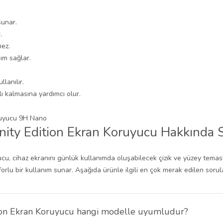
sunar.
.
mez.
ım sağlar.
llanılır.
ı kalmasına yardımcı olur.
ty Edition Ekran Koruyucu Hakkında S
, cihaz ekranını günlük kullanımda oluşabilecek çizik ve yüzey temasla
u bir kullanım sunar. Aşağıda ürünle ilgili en çok merak edilen soruları
on Ekran Koruyucu hangi modelle uyumludur?