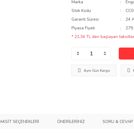
Marka
Eng
Stok Kodu
CC0
Garanti Süresi
24 
Piyasa Fiyatı
279.
* 21,34 TL den başlayan taksitler
Aynı Gün Kargo
AKSIT SEÇENEKLERI
ÖNERILERINIZ
SORU & CEVAP