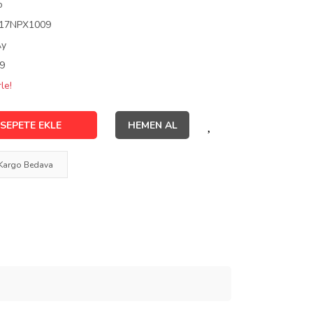
o
17NPX1009
Ay
9
le!
SEPETE EKLE
HEMEN AL
Kargo Bedava