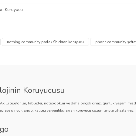
an Koruyucu
 diğer konularda yetersiz gördüğünüz noktaları öneri formunu kullanarak tarafımı
Bu ürüne ilk yorumu siz yapın!
Ürün hakkında henüz soru sorulmamış.
nothing community parlak 9h ekran koruyucu
phone community şeffaf
Yorum Yaz
Soru Sor
lojinin Koruyucusu
. Akıllı telefonlar, tabletler, notebooklar ve daha birçok cihaz, günlük yaşamımı
vreye giriyor. Engo, kaliteli ve yenilikçi ekran koruyucu çözümleriyle cihazlarınızı 
ngo