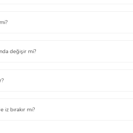
ruyucu yalnızca
Nothing Phone (3A) Community Edition
modeli için 
 mi?
 canlılığı ve netliği korunur. Günlük kullanımda görüntü kalitesinde be
nda değişir mi?
yazma ve uygulama geçişleri akıcı şekilde devam eder.
r?
 temaslarından kaynaklanabilecek çizilmelere karşı ek koruma sağlar.
iz bırakır mı?
apıldığında uygulaması kolaydır. Çıkarıldığında ekranda yapışkan kalınt