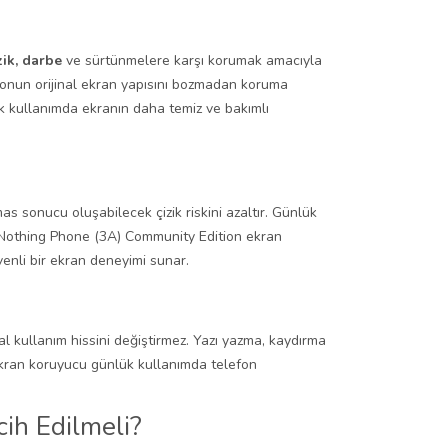
zik, darbe
ve sürtünmelere karşı korumak amacıyla
efonun orijinal ekran yapısını bozmadan koruma
 kullanımda ekranın daha temiz ve bakımlı
 sonucu oluşabilecek çizik riskini azaltır. Günlük
. Nothing Phone (3A) Community Edition ekran
enli bir ekran deneyimi sunar.
 kullanım hissini değiştirmez. Yazı yazma, kaydırma
ekran koruyucu günlük kullanımda telefon
ih Edilmeli?