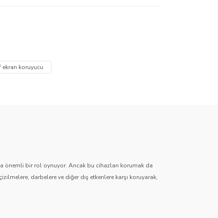
za iletebilirsiniz.
 ekran koruyucu
zda önemli bir rol oynuyor. Ancak bu cihazları korumak da
çizilmelere, darbelere ve diğer dış etkenlere karşı koruyarak,