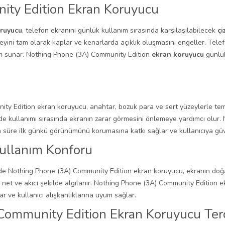
ty Edition Ekran Koruyucu
ruyucu
, telefon ekranını günlük kullanım sırasında karşılaşılabilecek
çi
üzeyini tam olarak kaplar ve kenarlarda açıklık oluşmasını engeller. Tel
özüm sunar. Nothing Phone (3A) Community Edition
ekran koruyucu
günlük
y Edition ekran koruyucu, anahtar, bozuk para ve sert yüzeylerle temas
e kullanımı sırasında ekranın zarar görmesini önlemeye yardımcı olur
 süre ilk günkü görünümünü korumasına katkı sağlar ve kullanıcıya güv
ullanım Konforu
de Nothing Phone (3A) Community Edition ekran koruyucu, ekranın doğal
 net ve akıcı şekilde algılanır. Nothing Phone (3A) Community Edition 
 ve kullanıcı alışkanlıklarına uyum sağlar.
ommunity Edition Ekran Koruyucu Terc