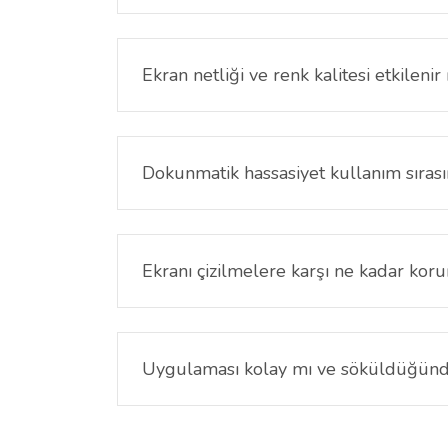
Nothing Phone (3A) Community Edition Ekran Ko
sensör alanlarıyla tam uyumludur.
Ekran netliği ve renk kalitesi etkilenir
Hayır. Şeffaf yüzey yapısı sayesinde ekranın renk
Dokunmatik hassasiyet kullanım sırası
Dokunmatik hassasiyet korunur. Kaydırma, yazı 
Ekranı çizilmelere karşı ne kadar koru
Günlük kullanımda anahtar, bozuk para ve yüzey
Uygulaması kolay mı ve söküldüğünde 
Ekran yüzeyi doğru şekilde temizlenip hizalama y