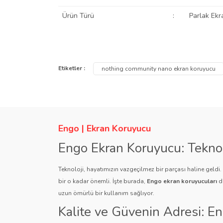
Ürün Türü
:
Parlak Ekr
Bu ürünün fiyat bilgisi, resim, ürün açıklamalarında ve
Görüş ve önerileriniz için teşekkür ederiz.
Etiketler :
nothing community nano ekran koruyucu
Ürün resmi kalitesiz, bozuk veya görüntülenemiyor.
Ürün açıklamasında eksik bilgiler bulunuyor.
Ürün bilgilerinde hatalar bulunuyor.
Engo | Ekran Koruyucu
Ürün fiyatı diğer sitelerden daha pahalı.
Engo Ekran Koruyucu: Tekno
Bu ürüne benzer farklı alternatifler olmalı.
Teknoloji, hayatımızın vazgeçilmez bir parçası haline geldi
bir o kadar önemli. İşte burada,
Engo ekran koruyucuları
de
uzun ömürlü bir kullanım sağlıyor.
Kalite ve Güvenin Adresi: E