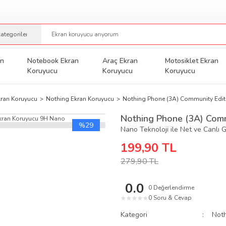
an
Notebook Ekran
Araç Ekran
Motosiklet Ekran
Koruyucu
Koruyucu
Koruyucu
kran Koruyucu
Nothing Ekran Koruyucu
Nothing Phone (3A) Community Edit
Nothing Phone (3A) Comm
%29
Nano Teknoloji ile Net ve Canlı 
199,90 TL
279,90 TL
0.0
0 Değerlendirme
0 Soru & Cevap
★
★
★
★
★
Kategori
Noth