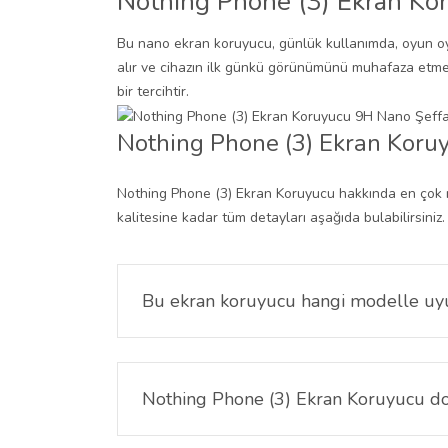
Nothing Phone (3) Ekran Kor
Bu nano ekran koruyucu, günlük kullanımda, oyun oy
alır ve cihazın ilk günkü görünümünü muhafaza etmes
bir tercihtir.
Nothing Phone (3) Ekran Koru
Nothing Phone (3) Ekran Koruyucu hakkında en çok m
kalitesine kadar tüm detayları aşağıda bulabilirsiniz.
Bu ekran koruyucu hangi modelle u
Ürün, yalnızca Nothing Phone (3) modelinin 6.67
Nothing Phone (3) Ekran Koruyucu dok
Hayır, Nothing Phone (3) ekran koruyucu ultra i