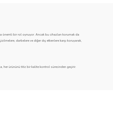
zda önemli bir rol oynuyor. Ancak bu cihazları korumak da
çizilmelere, darbelere ve diğer dış etkenlere karşı koruyarak,
 her ürününü titiz bir kalite kontrol sürecinden geçirir.
r
,
Hayalet (Anti-Spy)
,
Paperlike
,
Şeffaf TPU
ve
Mat TPU
timedya sistemlerinden dijital gösterge ekranlarına kadar her