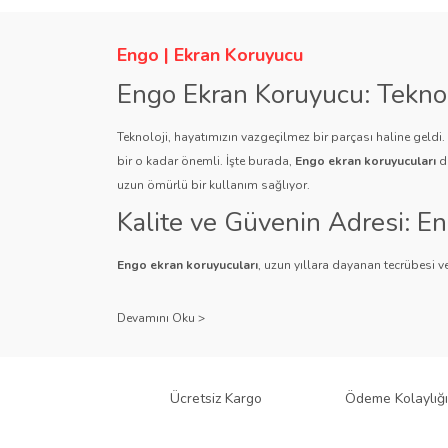
Ürün açıklamasında eksik bilgiler bulunuyor.
Ürün bilgilerinde hatalar bulunuyor.
Engo | Ekran Koruyucu
Ürün fiyatı diğer sitelerden daha pahalı.
Engo Ekran Koruyucu: Tekno
Bu ürüne benzer farklı alternatifler olmalı.
Teknoloji, hayatımızın vazgeçilmez bir parçası haline geldi
bir o kadar önemli. İşte burada,
Engo ekran koruyucuları
de
uzun ömürlü bir kullanım sağlıyor.
Kalite ve Güvenin Adresi: E
Engo ekran koruyucuları
, uzun yıllara dayanan tecrübesi ve
Kullanıcı dostu tasarımı ve dayanıklı malzeme yapısıyla E
Çeşitlilik ve Uyum: Engo Ekr
Engo, farklı cihazlar ve kullanıcı ihtiyaçlarına yönelik geniş
gibi çeşitli türlerle Engo, cihazlarınız için mükemmel uyumu
Ücretsiz Kargo
Ödeme Kolaylığı
tür cihaz için Engo ekran koruyucuları mevcuttur.