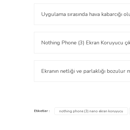
kullanabilirsiniz.
Uygulama sırasında hava kabarcığı o
Kabarcık önleyici özelliği sayesinde doğru uygu
uygulanması önerilir.
Nothing Phone (3) Ekran Koruyucu çıka
Hayır, çıkarıldığında ekranda hiçbir yapışkan kalın
Ekranın netliği ve parlaklığı bozulur 
Kesinlikle hayır. Nano ekran koruyucunun şeffaf y
Bu ürünün fiyat bilgisi, resim, ürün açıklamalarında ve
Görüş ve önerileriniz için teşekkür ederiz.
Etiketler :
nothing phone (3) nano ekran koruyucu
Ürün resmi kalitesiz, bozuk veya görüntülenemiyor.