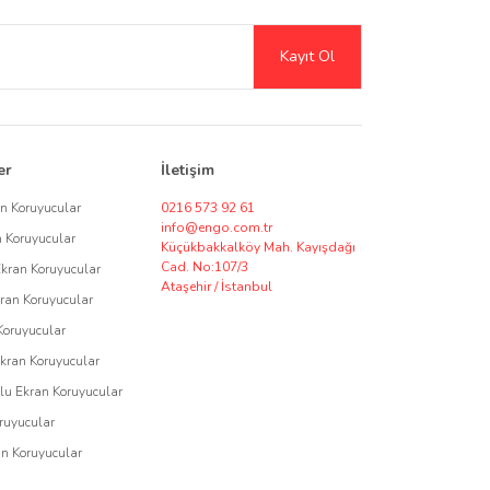
Şeffaf ve mat seçeneklerle ekran netliğini artırırken, gizlilik
Kayıt Ol
erek kreatif kullanıcılar için harika bir çözüm sunar.
sı için ekran koruyucu tedariki ve özel üretim seçenekleri
er
İletişim
özüm talepleriniz için bizimle iletişime geçerek,
an Koruyucular
0216 573 92 61
info@engo.com.tr
n Koruyucular
Küçükbakkalköy Mah. Kayışdağı
Cad. No:107/3
Ekran Koruyucular
Ataşehir / İstanbul
ran Koruyucular
asarımı ile Engo, cihazlarınızı korurken kullanım ömrünü
Koruyucular
Ekran Koruyucular
u Ekran Koruyucular
ruyucular
an Koruyucular