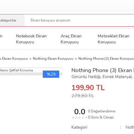
an
Notebook Ekran
Araç Ekran
Motosiklet Ekran
Koruyucu
Koruyucu
Koruyucu
u Ekran Koruyucu
Nothing Ekran Koruyucu
Nothing Phone (3) Ekran Koruyu
Nothing Phone (3) Ekran
%29
Görüntü Netliği, Esnek Materyal
199,90 TL
279,90 TL
0.0
0 Değerlendirme
0 Soru & Cevap
★
★
★
★
★
Kategori
Noth