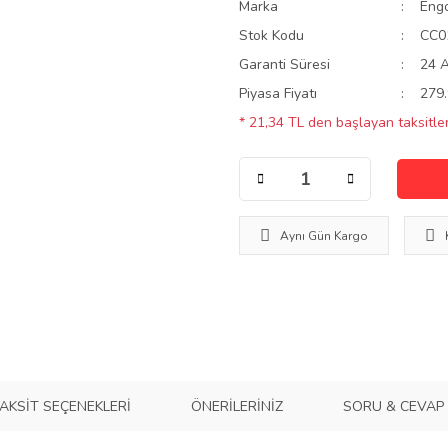
Marka
Eng
Stok Kodu
CC0
Garanti Süresi
24 
Piyasa Fiyatı
279.
* 21,34 TL den başlayan taksitler
Aynı Gün Kargo
AKSIT SEÇENEKLERI
ÖNERILERINIZ
SORU & CEVAP