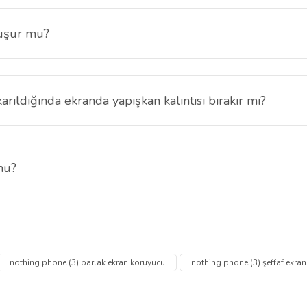
luşur mu?
lama yapıldığında ekran üzerinde hava kabarcığı oluşmaz ve yüzeye tam 
rıldığında ekranda yapışkan kalıntısı bırakır mı?
tısı ya da iz bırakmaz. Ekranınız temiz ve pürüzsüz kalır.
mu?
apısı sayesinde ekranın orijinal görüntü kalitesi ve canlı renkleri koru
 diğer konularda yetersiz gördüğünüz noktaları öneri formunu kullanarak tarafımı
Bu ürüne ilk yorumu siz yapın!
Ürün hakkında henüz soru sorulmamış.
nothing phone (3) parlak ekran koruyucu
nothing phone (3) şeffaf ekra
Yorum Yaz
Soru Sor