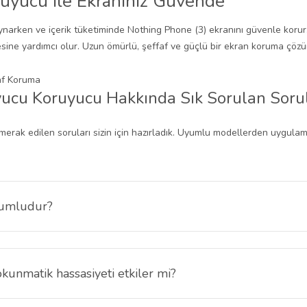
uyucu ile Ekranınız Güvende
narken ve içerik tüketiminde Nothing Phone (3) ekranını güvenle korur
ine yardımcı olur. Uzun ömürlü, şeffaf ve güçlü bir ekran koruma çözüm
yucu Koruyucu Hakkında Sık Sorulan Soru
erak edilen soruları sizin için hazırladık. Uyumlu modellerden uygula
yumludur?
 inç ekranı ile tam uyumludur. Diğer Nothing veya farklı marka modell
unmatik hassasiyeti etkiler mi?
nce nano yapısı sayesinde dokunmatik performansını etkilemez. Telefon