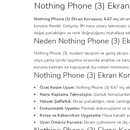
Nothing Phone (3) Ekran
Nothing Phone (3) Ekran Koruyucu, 6.67 inç
ekran
koruma filmidir. Gelişmiş 9H nano yüzey teknolojisi 
doğal parlaklığını ve renk doğruluğunu muhafaza ede
Neden Nothing Phone (3) E
Nothing Phone (3), modern tasarımı ve geniş ekranı 
veya çanta içinde taşınma sırasında anahtar ve benz
koruma katmanı ile kaplayarak bu riskleri minimuma i
Nothing Phone (3) Ekran Kor
Özel Kesim Uyum:
Nothing Phone (3) 6.67 inç ek
Nano Kaplama Teknolojisi:
Günlük temaslardan 
Yüksek Şeffaflık:
Ekran parlaklığını, renk canlılığ
Dokunmatik Uyumlu:
Parmak dokunuşlarını ve ekr
Kolay ve Kabarcıksız Uygulama:
Hava kanallı ya
Uzun Ömürlü Koruma:
Ekranı çizilmelere ve dış 