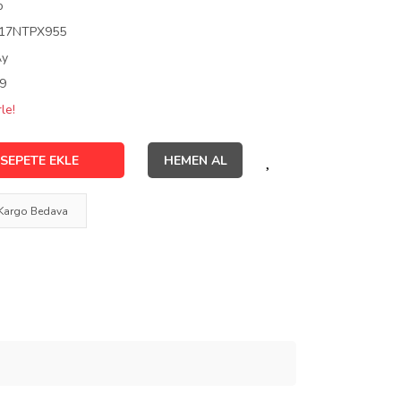
o
17NTPX955
Ay
9
le!
SEPETE EKLE
HEMEN AL
Kargo Bedava