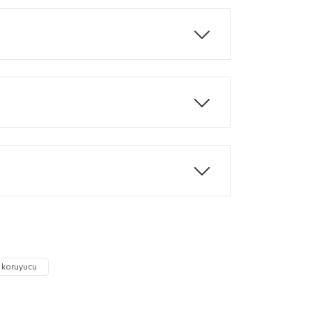
oturur. Temiz ve tozsuz bir yüzeyde
nur.
za iletebilirsiniz.
n koruyucu