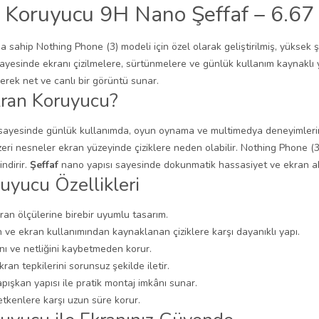
 Koruyucu 9H Nano Şeffaf – 6.67 
a sahip Nothing Phone (3) modeli için özel olarak geliştirilmiş, yüksek
sayesinde ekranı çizilmelere, sürtünmelere ve günlük kullanım kaynaklı y
rek net ve canlı bir görüntü sunar.
kran Koruyucu?
sayesinde günlük kullanımda, oyun oynama ve multimedya deneyimlerinde
eri nesneler ekran yüzeyinde çiziklere neden olabilir. Nothing Phone (3
ndirir.
Şeffaf
nano yapısı sayesinde dokunmatik hassasiyet ve ekran akı
uyucu Özellikleri
ran ölçülerine birebir uyumlu tasarım.
ve ekran kullanımından kaynaklanan çiziklere karşı dayanıklı yapı.
ını ve netliğini kaybetmeden korur.
an tepkilerini sorunsuz şekilde iletir.
pışkan yapısı ile pratik montaj imkânı sunar.
etkenlere karşı uzun süre korur.