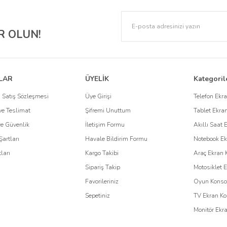
k: Engo Ekran Koruyucuları
lere karşı korurken, estetik tasarımıyla cihazınızın şıklığını korumaya yardımcı olur. 
 OLUN!
 gizliliğinizi de korur. Ayrıca, paperlike dokusuyla çizim ve yazma deneyimini geliştir
o
e özel çözümler sunar. Özellikle, kurumsal firmaların kullandığı cihazların korunma
LAR
ÜYELİK
Kategoril
an koruyucuları
, cihazlarınızı korurken, uzun ömürlü kullanım sağlar. Kurumsal ç
 Satış Sözleşmesi
Üye Girişi
Telefon Ekr
e Teslimat
Şifremi Unuttum
Tablet Ekra
 Kullanın
 ve Güvenlik
İletişim Formu
Akıllı Saat 
Şartları
Havale Bildirim Formu
Notebook Ek
için tasarlanmıştır. Dayanıklı malzemeleri, mükemmel uyumu ve kullanıcı odaklı t
ları
Kargo Takibi
Araç Ekran 
ve cihazlarınızın ilk günkü performansını uzun süre koruyabilirsiniz.
Sipariş Takip
Motosiklet 
Favorileriniz
Oyun Konsol
Sepetiniz
TV Ekran Ko
Monitör Ekr