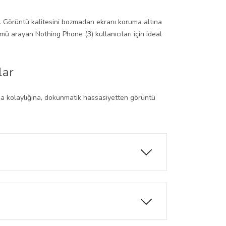
. Görüntü kalitesini bozmadan ekranı koruma altına
ü arayan Nothing Phone (3) kullanıcıları için ideal
lar
ma kolaylığına, dokunmatik hassasiyetten görüntü
erle uyum sağlamaz.
unuzu ilk günkü hassasiyetiyle