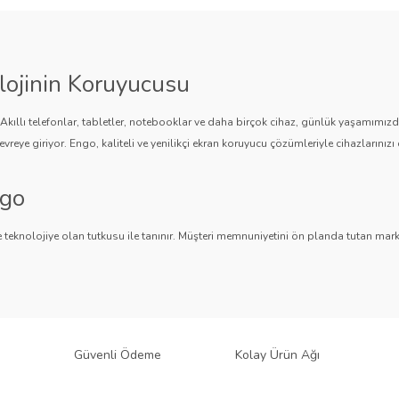
lojinin Koruyucusu
. Akıllı telefonlar, tabletler, notebooklar ve daha birçok cihaz, günlük yaşamımı
vreye giriyor. Engo, kaliteli ve yenilikçi ekran koruyucu çözümleriyle cihazlarınızı 
ngo
Gönder
 teknolojiye olan tutkusu ile tanınır. Müşteri memnuniyetini ön planda tutan marka,
ngo, teknolojiyi koruma konusunda güvenilir bir çözüm sunar.
an Koruyucuları
 bir ürün yelpazesi sunar.
Parlak Nano ekran koruyucular
,
Mat ekran koruyucula
 sağlar. Akıllı telefonlardan tabletlere, notebooklardan akıllı saatlere, araç mul
Güvenli Ödeme
Kolay Ürün Ağı