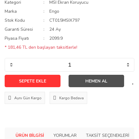
Kategori
MSI Ekran Koruyucu
Marka
Engo
Stok Kodu
CT015MSIX797
Garanti Süresi
24 Ay
Piyasa Fiyatı
2099.9
* 181,46 TL den başlayan taksitlerle!
SEPETE EKLE
HEMEN AL
Aynı Gün Kargo
Kargo Bedava
ÜRÜN BILGISI
YORUMLAR
TAKSIT SEÇENEKLERI