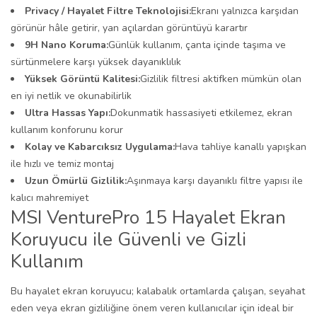
Privacy / Hayalet Filtre Teknolojisi:
Ekranı yalnızca karşıdan
görünür hâle getirir, yan açılardan görüntüyü karartır
9H Nano Koruma:
Günlük kullanım, çanta içinde taşıma ve
sürtünmelere karşı yüksek dayanıklılık
Yüksek Görüntü Kalitesi:
Gizlilik filtresi aktifken mümkün olan
en iyi netlik ve okunabilirlik
Ultra Hassas Yapı:
Dokunmatik hassasiyeti etkilemez, ekran
kullanım konforunu korur
Kolay ve Kabarcıksız Uygulama:
Hava tahliye kanallı yapışkan
ile hızlı ve temiz montaj
Uzun Ömürlü Gizlilik:
Aşınmaya karşı dayanıklı filtre yapısı ile
kalıcı mahremiyet
MSI VenturePro 15 Hayalet Ekran
Koruyucu ile Güvenli ve Gizli
Kullanım
Bu hayalet ekran koruyucu; kalabalık ortamlarda çalışan, seyahat
eden veya ekran gizliliğine önem veren kullanıcılar için ideal bir