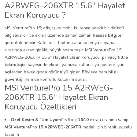
A2RWEG-206XTR 15.6'' Hayalet
Ekran Koruyucu ?
MSI VenturePro 15; ofis, iş ve mobil kullanım odaklı bir dizüstü
bilgisayardır ve ekran üzerinde zaman zaman
hassas bilgiler
görüntülenebilir. Kafe, ofis, toplantı alanları veya seyahat
sırasında ekran gizliliği büyük önem taşır. MSI VenturePro 15
A2RWEG-206XTR 15.6'' Hayalet Ekran Koruyucu,
privacy filtre
teknolojisi
sayesinde ekranı yalnızca kullanıcıya gösterir, yan
açılardan bakıldığında görüntüyü gizler. Böylece hem
bilgi
güvenliği
hem de konforlu kullanım sunar.
MSI VenturePro 15 A2RWEG-
206XTR 15.6'' Hayalet Ekran
Koruyucu Özellikleri
Özel Kesim & Tam Uyum:
15.6 inç
16:10
ekran oranına sahip
MSI VenturePro 15 A2RWEG-206XTR
modeli için birebir uyumlu
tasarım