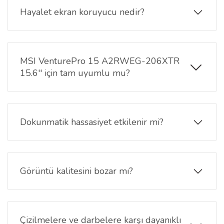
Hayalet ekran koruyucu nedir?
Hayalet ekran koruyucu, yalnızca tam karşıdan
bakıldığında görüntüyü net gösterir. Yan açılardan
bakan kişiler ekranı karanlık görür, böylece
MSI VenturePro 15 A2RWEG-206XTR
gizliliğiniz korunur.
15.6'' için tam uyumlu mu?
Evet. MSI VenturePro 15 A2RWEG-206XTR Hayalet
Ekran Koruyucu 16:10 ekran oranına özel üretilmiştir
ve cihazınızın ekranına birebir uyum sağlar.
Dokunmatik hassasiyet etkilenir mi?
Hayır.MSI VenturePro 15 A2RWEG-206XTR 15.6''
Hayalet Ekran Koruyucu ultra şeffaf yapısı
sayesinde oyunlarda, günlük kullanımda ve tüm
Görüntü kalitesini bozar mı?
işlemlerde ekran hassasiyeti korunur.
Hayalet filtre ekran parlaklığını biraz azaltabilir
ancak netlik, renk canlılığı ve çözünürlük korunur.
Gizlilik ve güvenlik ile birlikte kaliteli görüntü sunar.
Çizilmelere ve darbelere karşı dayanıklı