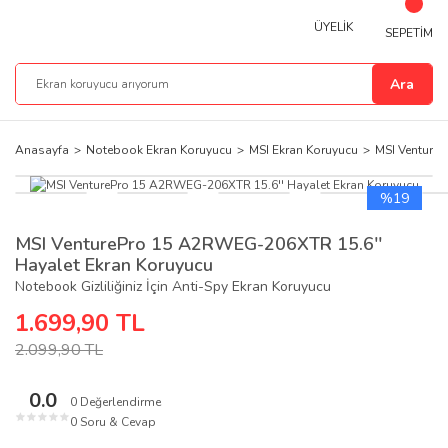
ÜYELİK
SEPETİM
Ara
Anasayfa
Notebook Ekran Koruyucu
MSI Ekran Koruyucu
MSI Venture
%19
MSI VenturePro 15 A2RWEG-206XTR 15.6''
Hayalet Ekran Koruyucu
Notebook Gizliliğiniz İçin Anti-Spy Ekran Koruyucu
1.699,90 TL
2.099,90 TL
0.0
0 Değerlendirme
★
★
★
★
★
0 Soru & Cevap