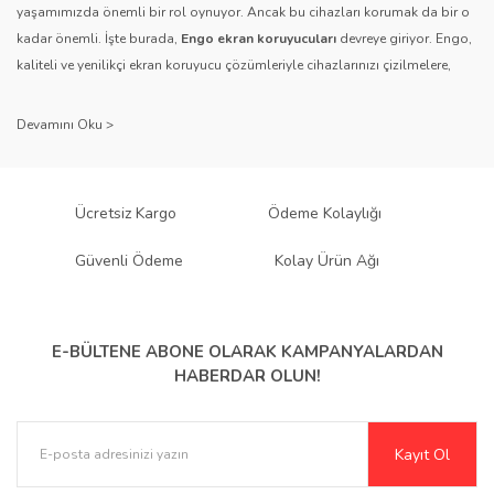
yaşamımızda önemli bir rol oynuyor. Ancak bu cihazları korumak da bir o
kadar önemli. İşte burada,
Engo ekran koruyucuları
devreye giriyor. Engo,
kaliteli ve yenilikçi ekran koruyucu çözümleriyle cihazlarınızı çizilmelere,
Gönder
darbelere ve diğer dış etkenlere karşı koruyarak, uzun ömürlü bir kullanım
sağlıyor.
Kalite ve Güvenin Adresi: Engo
Engo ekran koruyucuları
, uzun yıllara dayanan tecrübesi ve teknolojiye
Ücretsiz Kargo
Ödeme Kolaylığı
olan tutkusu ile tanınır. Müşteri memnuniyetini ön planda tutan marka, her
ürününü titiz bir kalite kontrol sürecinden geçirir. Kullanıcı dostu tasarımı
Güvenli Ödeme
Kolay Ürün Ağı
ve dayanıklı malzeme yapısıyla Engo, teknolojiyi koruma konusunda
güvenilir bir çözüm sunar.
Çeşitlilik ve Uyum: Engo Ekran
E-BÜLTENE ABONE OLARAK
KAMPANYALARDAN
HABERDAR OLUN!
Koruyucuları
Engo, farklı cihazlar ve kullanıcı ihtiyaçlarına yönelik geniş bir ürün
Kayıt Ol
yelpazesi sunar.
Parlak Nano ekran koruyucular
,
Mat ekran koruyucular
,
Hayalet (Anti-Spy)
,
Paperlike
,
Şeffaf TPU
ve
Mat TPU
gibi çeşitli türlerle