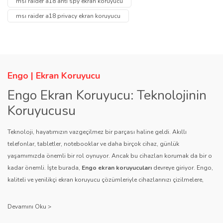
msı raider a18 anti spy ekran koruyucu
Soru Sor
msı raider a18 privacy ekran koruyucu
Ürün resmi kalitesiz, bozuk veya görüntülenemiyor.
Ürün açıklamasında eksik bilgiler bulunuyor.
Ürün bilgilerinde hatalar bulunuyor.
Ürün fiyatı diğer sitelerden daha pahalı.
Engo | Ekran Koruyucu
Bu ürüne benzer farklı alternatifler olmalı.
Engo Ekran Koruyucu: Teknolojinin
Koruyucusu
Teknoloji, hayatımızın vazgeçilmez bir parçası haline geldi. Akıllı
telefonlar, tabletler, notebooklar ve daha birçok cihaz, günlük
yaşamımızda önemli bir rol oynuyor. Ancak bu cihazları korumak da bir o
Gönder
kadar önemli. İşte burada,
Engo ekran koruyucuları
devreye giriyor. Engo,
kaliteli ve yenilikçi ekran koruyucu çözümleriyle cihazlarınızı çizilmelere,
darbelere ve diğer dış etkenlere karşı koruyarak, uzun ömürlü bir kullanım
sağlıyor.
Kalite ve Güvenin Adresi: Engo