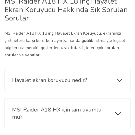
MSI Raider A18 HX 18 inç Hayalet
Ekran Koruyucu Hakkında Sık Sorulan
Sorular
MSI Raider A18 HX 18 inç Hayalet Ekran Koruyucu, ekranınızı
çizilmelere karşı korurken aynı zamanda gizlilik filtresiyle kişisel
bilgilerinizi meraklı gözlerden uzak tutar. İşte en çok sorulan
sorular ve yanıtları:
Hayalet ekran koruyucu nedir?
Hayalet ekran koruyucu, yalnızca tam karşıdan
bakıldığında görüntüyü net gösterir. Yan açılardan
bakan kişiler ekranı karanlık görür, böylece
MSI Raider A18 HX için tam uyumlu
gizliliğiniz korunur.
mu?
Evet.MSI Raider A18 HX 18 inç Hayalet Ekran