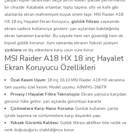
çalışan kişiler tarafından sıkça tercih edilen yüksek performanslı
bir cihazdır. Kalabalık ortamlar, toplu taşıma, ofis ve kafe gibi
alanlarda ekran mahremiyeti büyük önem taşır. MSI Raider A18
HX 18 inç Hayalet Ekran Koruyucu,
gizlilik filtresi
sayesinde
ekranı sadece kullanıcıya gösterir; yan açılardan bakıldığında
ekran tamamen karartılır. Bu sayede hem veri güvenliği hem de
kişisel gizlilik korunur. Aynı zamanda ekranın fiziksel yüzeyini
çiziklere
ve dış etkenlere karşı uzun süre korur.
MSI Raider A18 HX 18 inç Hayalet
Ekran Koruyucu Özellikleri
Özel Kesim Uyum:
18 inç 16:10 MSI Raider A18 HX ekranına
tam uyumlu özel kesim. Model uyumu: A9WHG-266TR
Privacy / Hayalet Filtre Teknolojisi:
Ekranı yalnızca karşıdan
görünür hâle getirir, yan açılarda görüntüyü karartır.
Çizilmelere Karşı Nano Koruma:
Günlük kullanım, çanta
içinde taşınma ve sürtünmelere karşı dayanıklı yapı.
Yüksek Görüntü Kalitesi:
Gizlilik filtresi aktifken bile netlik ve
renk doğruluğunu olabildiğince korur.