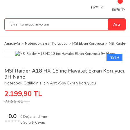
ÜYELİK
SEPETİM
Ara
Anasayfa
Notebook Ekran Koruyucu
MSI Ekran Koruyucu
MSI Raider A
%19
MSI Raider A18 HX 18 inç Hayalet Ekran Koruyucu
9H Nano
Notebook Gizliliğiniz İçin Anti-Spy Ekran Koruyucu
2.199,90 TL
2.699,90 TL
0.0
0 Değerlendirme
★
★
★
★
★
0 Soru & Cevap