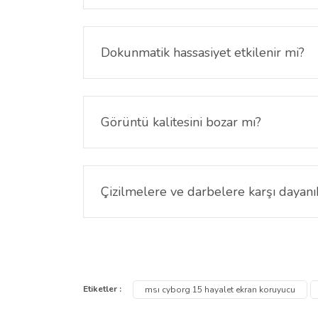
Evet. MSI Cyborg 15 15.6 inç Hayalet Ekran Koruy
Dokunmatik hassasiyet etkilenir mi?
Hayır.MSI Cyborg 15 15.6 inç Hayalet Ekran Koru
Görüntü kalitesini bozar mı?
Hayalet filtre ekran parlaklığını biraz azaltabilir 
Çizilmelere ve darbelere karşı dayanı
Evet. MSI Cyborg 15 15.6 inç Hayalet Ekran Koru
korur.
Bu ürünün fiyat bilgisi, resim, ürün açıklamalarında ve
Görüş ve önerileriniz için teşekkür ederiz.
Etiketler :
msı cyborg 15 hayalet ekran koruyucu