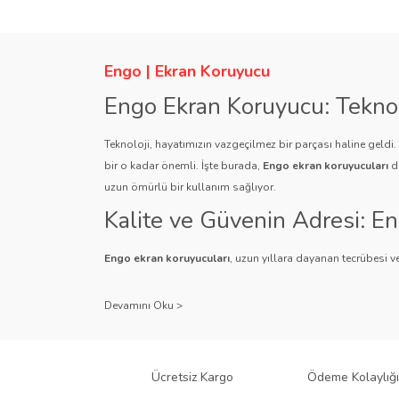
Ürün resmi kalitesiz, bozuk veya görüntülenemiyor.
Ürün açıklamasında eksik bilgiler bulunuyor.
Ürün bilgilerinde hatalar bulunuyor.
Engo | Ekran Koruyucu
Ürün fiyatı diğer sitelerden daha pahalı.
Engo Ekran Koruyucu: Tekno
Bu ürüne benzer farklı alternatifler olmalı.
Teknoloji, hayatımızın vazgeçilmez bir parçası haline geldi
bir o kadar önemli. İşte burada,
Engo ekran koruyucuları
de
uzun ömürlü bir kullanım sağlıyor.
Kalite ve Güvenin Adresi: E
Engo ekran koruyucuları
, uzun yıllara dayanan tecrübesi ve
Kullanıcı dostu tasarımı ve dayanıklı malzeme yapısıyla E
Çeşitlilik ve Uyum: Engo Ekr
Engo, farklı cihazlar ve kullanıcı ihtiyaçlarına yönelik geniş
gibi çeşitli türlerle Engo, cihazlarınız için mükemmel uyumu
Ücretsiz Kargo
Ödeme Kolaylığı
tür cihaz için Engo ekran koruyucuları mevcuttur.