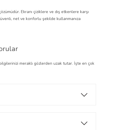
çözümüdür. Ekranı çiziklere ve dış etkenlere karşı
üvenli, net ve konforlu şekilde kullanmanıza
orular
ilgilerinizi meraklı gözlerden uzak tutar. İşte en çok
anlık görür, böylece gizliliğiniz korunur.