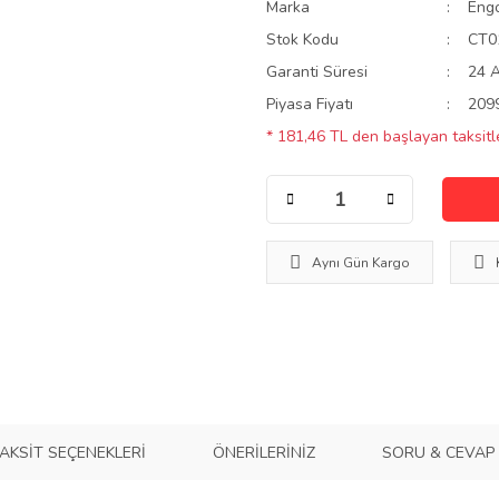
Marka
Eng
Stok Kodu
CT0
Garanti Süresi
24 
Piyasa Fiyatı
209
* 181,46 TL den başlayan taksitle
Aynı Gün Kargo
AKSIT SEÇENEKLERI
ÖNERILERINIZ
SORU & CEVAP