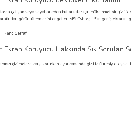
t Ekran Koruyucu ile Güvenli Kullanım
arda çalışan veya seyahat eden kullanıcılar için mükemmel bir gizlilik 
tarafından görüntülenmesini engeller. MSI Cyborg 15’in geniş ekranını g
t Ekran Koruyucu Hakkında Sık Sorulan S
ızı çizilmelere karşı korurken aynı zamanda gizlilik filtresiyle kişisel b
ıldığında görüntüyü net gösterir. Yan açılardan bakan kişiler ekranı kar