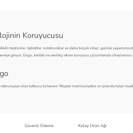
Yorum Yaz
Soru Sor
lojinin Koruyucusu
. Akıllı telefonlar, tabletler, notebooklar ve daha birçok cihaz, günlük yaşamımı
vreye giriyor. Engo, kaliteli ve yenilikçi ekran koruyucu çözümleriyle cihazlarınızı 
ngo
Gönder
 teknolojiye olan tutkusu ile tanınır. Müşteri memnuniyetini ön planda tutan marka,
ngo, teknolojiyi koruma konusunda güvenilir bir çözüm sunar.
an Koruyucuları
 bir ürün yelpazesi sunar.
Parlak Nano ekran koruyucular
,
Mat ekran koruyucula
 sağlar. Akıllı telefonlardan tabletlere, notebooklardan akıllı saatlere, araç mul
Güvenli Ödeme
Kolay Ürün Ağı