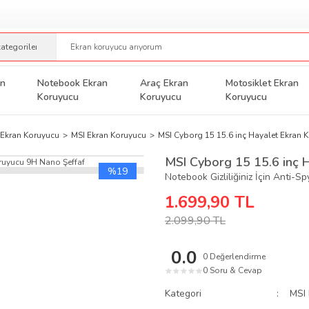
an
Notebook Ekran
Araç Ekran
Motosiklet Ekran
Koruyucu
Koruyucu
Koruyucu
Ekran Koruyucu
MSI Ekran Koruyucu
MSI Cyborg 15 15.6 inç Hayalet Ekran 
MSI Cyborg 15 15.6 inç 
%19
Notebook Gizliliğiniz İçin Anti-S
1.699,90 TL
2.099,90 TL
0.0
0 Değerlendirme
0 Soru & Cevap
★
★
★
★
★
Kategori
MSI 