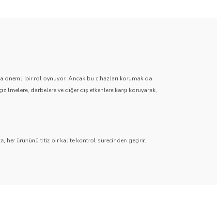
zda önemli bir rol oynuyor. Ancak bu cihazları korumak da
çizilmelere, darbelere ve diğer dış etkenlere karşı koruyarak,
 her ürününü titiz bir kalite kontrol sürecinden geçirir.
r
,
Hayalet (Anti-Spy)
,
Paperlike
,
Şeffaf TPU
ve
Mat TPU
timedya sistemlerinden dijital gösterge ekranlarına kadar her