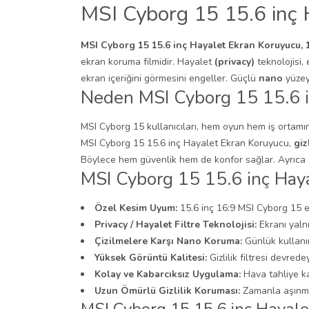
MSI Cyborg 15 15.6 inç 
MSI Cyborg 15 15.6 inç Hayalet Ekran Koruyucu, 
ekran koruma filmidir. Hayalet
(privacy)
teknolojisi,
ekran içeriğini görmesini engeller. Güçlü
nano
yüzey
Neden MSI Cyborg 15 15.6 i
MSI Cyborg 15 kullanıcıları, hem oyun hem iş ortamın
MSI Cyborg 15 15.6 inç Hayalet Ekran Koruyucu,
giz
Böylece hem güvenlik hem de konfor sağlar. Ayrıca e
MSI Cyborg 15 15.6 inç Haya
Özel Kesim Uyum:
15.6 inç 16:9 MSI Cyborg 1
Privacy / Hayalet Filtre Teknolojisi:
Ekranı yaln
Çizilmelere Karşı Nano Koruma:
Günlük kullanım
Yüksek Görüntü Kalitesi:
Gizlilik filtresi devre
Kolay ve Kabarcıksız Uygulama:
Hava tahliye kan
Uzun Ömürlü Gizlilik Koruması:
Zamanla aşınma