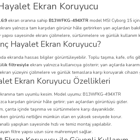
Hayalet Ekran Koruyucu
16:9
ekran oranına sahip
B13WFKG-494XTR
model MSI Cyborg 15 için ö
 ekranı yalnızca tam karşıdan görünür hâle getirirken yan açılardan bakı
 yapısı sayesinde ekranı çizilmelere, sürtünmelere ve günlük kullanım ka
nç Hayalet Ekran Koruyucu?
da ekranda hassas bilgiler görüntüleyebilir. Toplu taşıma, kafe, ofis g
lilik filtresiyle
ekranı yalnızca kullanıcıya gösterir; yan açılarda kararm
kran yüzeyini çizilmelere ve günlük temaslara karşı koruyarak cihazın
let Ekran Koruyucu Özellikleri
5 ekranına tam uyumlu kesim. Model uyumu: B13WFKG-494XTR
ızca karşıdan görünür hâle getirir; yan açılardan görüntüyü gizler.
, çanta içinde taşınma ve sürtünmelere karşı dayanıklıdır.
deyken görüntü netliğini mümkün olan en yüksek seviyede korur.
allı yapışkan sayesinde hızlı ve temiz montaj yapılabilir.
yan filtre yapısı uzun süre mahremiyet sağlar.