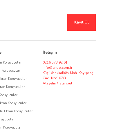
Şeffaf ve mat seçeneklerle ekran netliğini artırırken, gizlilik
Kayıt Ol
erek kreatif kullanıcılar için harika bir çözüm sunar.
sı için ekran koruyucu tedariki ve özel üretim seçenekleri
er
İletişim
özüm talepleriniz için bizimle iletişime geçerek,
an Koruyucular
0216 573 92 61
info@engo.com.tr
n Koruyucular
Küçükbakkalköy Mah. Kayışdağı
Cad. No:107/3
Ekran Koruyucular
Ataşehir / İstanbul
ran Koruyucular
asarımı ile Engo, cihazlarınızı korurken kullanım ömrünü
Koruyucular
Ekran Koruyucular
u Ekran Koruyucular
ruyucular
an Koruyucular