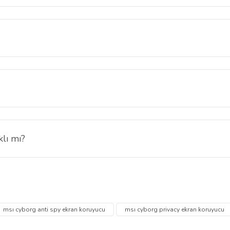
ucu 16:9 ekran oranına özel üretilmiştir ve cihazınızın ekranına birebir
yucu ultra şeffaf yapısı sayesinde oyunlarda, günlük kullanımda ve tü
ancak netlik, renk canlılığı ve çözünürlük korunur. Gizlilik ve güvenlik ile
klı mı?
yucu 9H sertlik derecesi sayesinde ekranı çizilmelere, darbelere ve gü
 diğer konularda yetersiz gördüğünüz noktaları öneri formunu kullanarak tarafımı
Bu ürüne ilk yorumu siz yapın!
Ürün hakkında henüz soru sorulmamış.
msı cyborg anti spy ekran koruyucu
msı cyborg privacy ekran koruyucu