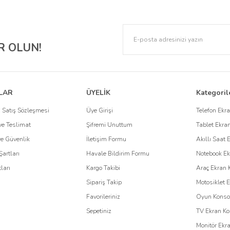
k: Engo Ekran Koruyucuları
lere karşı korurken, estetik tasarımıyla cihazınızın şıklığını korumaya yardımcı olur. 
 OLUN!
 gizliliğinizi de korur. Ayrıca, paperlike dokusuyla çizim ve yazma deneyimini geliştir
o
e özel çözümler sunar. Özellikle, kurumsal firmaların kullandığı cihazların korunma
LAR
ÜYELİK
Kategoril
an koruyucuları
, cihazlarınızı korurken, uzun ömürlü kullanım sağlar. Kurumsal ç
 Satış Sözleşmesi
Üye Girişi
Telefon Ekr
e Teslimat
Şifremi Unuttum
Tablet Ekra
 Kullanın
 ve Güvenlik
İletişim Formu
Akıllı Saat 
Şartları
Havale Bildirim Formu
Notebook Ek
için tasarlanmıştır. Dayanıklı malzemeleri, mükemmel uyumu ve kullanıcı odaklı t
ları
Kargo Takibi
Araç Ekran 
ve cihazlarınızın ilk günkü performansını uzun süre koruyabilirsiniz.
Sipariş Takip
Motosiklet 
Favorileriniz
Oyun Konsol
Sepetiniz
TV Ekran Ko
Monitör Ekr