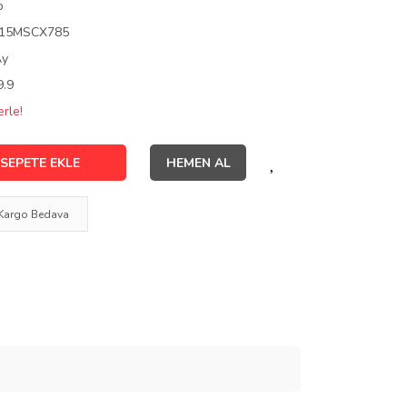
o
15MSCX785
Ay
9.9
rle!
SEPETE EKLE
HEMEN AL
Kargo Bedava