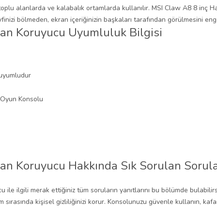
 toplu alanlarda ve kalabalık ortamlarda kullanılır. MSI Claw A8 8 inç 
yfinizi bölmeden, ekran içeriğinizin başkaları tarafından görülmesini en
ran Koruyucu Uyumluluk Bilgisi
 uyumludur
ran Koruyucu Hakkında Sık Sorulan Sorul
 ilgili merak ettiğiniz tüm soruların yanıtlarını bu bölümde bulabilirsini
sırasında kişisel gizliliğinizi korur. Konsolunuzu güvenle kullanın, kafa