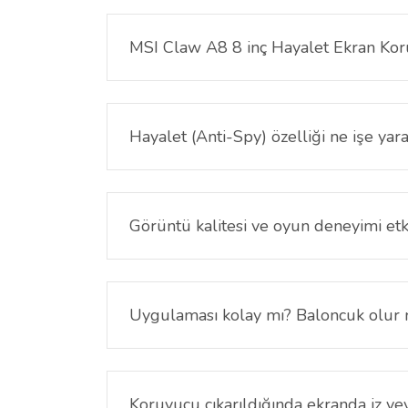
MSI Claw A8 8 inç Hayalet Ekran Ko
Evet, yalnızca MSI Claw A8 8 inç oyun konsolu iç
Hayalet (Anti-Spy) özelliği ne işe yar
MSI Claw A8 8 inç Hayalet Ekran Koruyucu özel gi
karartılır ve üçüncü kişilerin ekranınızı görmesi e
Görüntü kalitesi ve oyun deneyimi etk
Hayır, karşıdan bakıldığında görüntü netliği ko
Uygulaması kolay mı? Baloncuk olur
Evet, MSI Claw A8 8 inç Hayalet Ekran Koruyucu'n
sonra koruyucuyu yerleştirebilir, özel yapışkan 
Koruyucu çıkarıldığında ekranda iz vey