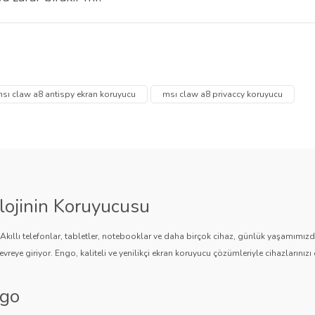
 çıkarıldığında yapışkan kalıntısı bırakmaz ve ekran yüzeyine zarar ver
 diğer konularda yetersiz gördüğünüz noktaları öneri formunu kullanarak tarafımı
Bu ürüne ilk yorumu siz yapın!
Ürün hakkında henüz soru sorulmamış.
sı claw a8 antispy ekran koruyucu
msı claw a8 privaccy koruyucu
Yorum Yaz
Soru Sor
lojinin Koruyucusu
. Akıllı telefonlar, tabletler, notebooklar ve daha birçok cihaz, günlük yaşamımı
vreye giriyor. Engo, kaliteli ve yenilikçi ekran koruyucu çözümleriyle cihazlarınızı 
ngo