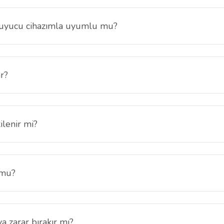
ruyucu cihazımla uyumlu mu?
in özel olarak üretilmiştir ve ekran ölçülerine tam uyum sağlar.
ar?
zlilik filtresi sayesinde ekran, yalnızca karşıdan bakıldığında net gör
ngellenir.
ilenir mi?
runur. Oyun oynarken veya menülerde gezinirken renkler ve detaylar ide
 mu?
un uygulaması oldukça basittir. Paket içeriğinde yer alan temizlik kitin
yüzeyi sayesinde baloncuksuz şekilde uygulayabilirsiniz.
a zarar bırakır mı?