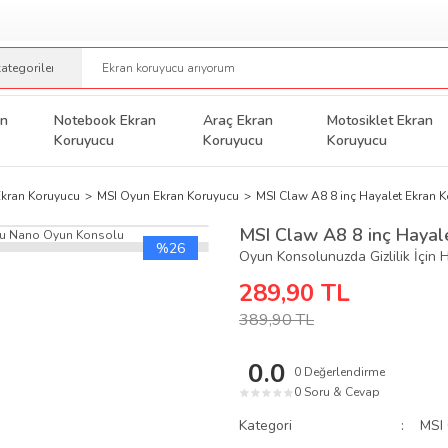
an
Notebook Ekran
Araç Ekran
Motosiklet Ekran
Koruyucu
Koruyucu
Koruyucu
kran Koruyucu
MSI Oyun Ekran Koruyucu
MSI Claw A8 8 inç Hayalet Ekran
MSI Claw A8 8 inç Hayal
%26
Oyun Konsolunuzda Gizlilik İçin
289,90 TL
389,90 TL
0.0
0 Değerlendirme
0 Soru & Cevap
★
★
★
★
★
Kategori
MSI