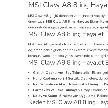
MSI Claw A8 8 inç Haya
MSI Claw A8, güçlü donanımı ve taşınabilir yapısıyla
önem taşır.
MSI Claw A8 8 inç Hayalet Ekran Kor
görünürlüğü engelleyerek ekranı yalnızca sizin göreb
MSI Claw A8 8 inç Hayalet 
MSI Claw A8 için özel ölçülerle üretilen bu hayalet 
açılardan bakıldığında görüntü karartılır veya tamame
korunur. Nano kaplama yapısı sayesinde ekran, çizilme
MSI Claw A8 8 inç Hayalet E
Gizlilik Odaklı Anti Spy Teknolojisi:
Ekran içer
Nano Kaplama ve 9H Sertlik:
Çizilmelere, darb
Net Görüntü ve Akıcı Dokunmatik Deneyim:
Kar
Parmak İzi ve Leke Tutmayan Yüzey:
Ekranın da
Kolay ve Kalıntı Bırakmayan Uygulama:
Baloncu
Neden MSI Claw A8 8 inç Hayal