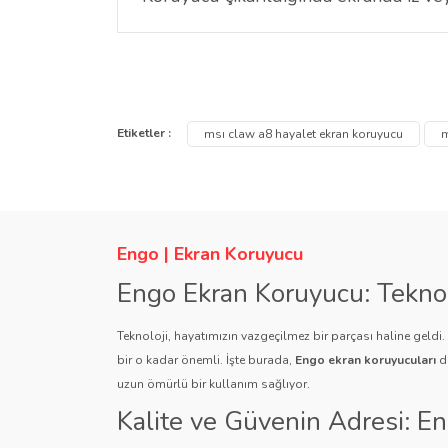
Hayır, MSI Claw A8 8 inç Hayalet Ekran Koruyucu
Bu ürünün fiyat bilgisi, resim, ürün açıklamalarında ve
Görüş ve önerileriniz için teşekkür ederiz.
Etiketler :
msı claw a8 hayalet ekran koruyucu
m
Ürün resmi kalitesiz, bozuk veya görüntülenemiyor.
Ürün açıklamasında eksik bilgiler bulunuyor.
Ürün bilgilerinde hatalar bulunuyor.
Engo | Ekran Koruyucu
Ürün fiyatı diğer sitelerden daha pahalı.
Engo Ekran Koruyucu: Tekno
Bu ürüne benzer farklı alternatifler olmalı.
Teknoloji, hayatımızın vazgeçilmez bir parçası haline geldi
bir o kadar önemli. İşte burada,
Engo ekran koruyucuları
de
uzun ömürlü bir kullanım sağlıyor.
Kalite ve Güvenin Adresi: E