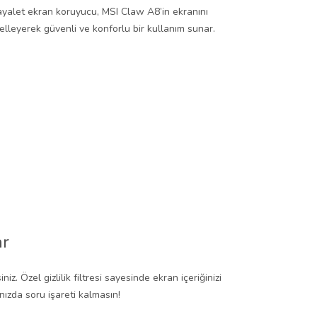
Hayalet ekran koruyucu, MSI Claw A8’in ekranını
gelleyerek güvenli ve konforlu bir kullanım sunar.
ar
z. Özel gizlilik filtresi sayesinde ekran içeriğinizi
nızda soru işareti kalmasın!