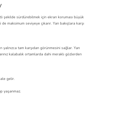
y
zli şekilde sürdürebilmek için ekran koruması büyük
nizi de maksimum seviyeye çıkarır. Yan bakışlara karşı
nın yalnızca tam karşıdan görünmesini sağlar. Yan
larınız kalabalık ortamlarda dahi meraklı gözlerden
le gelir.
yıp yaşanmaz.