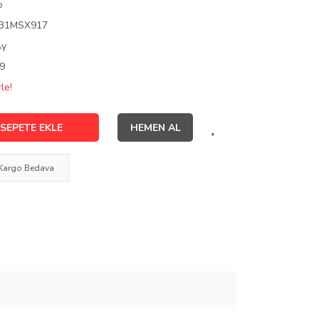
o
31MSX917
Ay
9
le!
SEPETE EKLE
HEMEN AL
Kargo Bedava