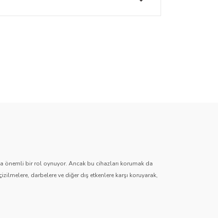
mez.
za iletebilirsiniz.
zda önemli bir rol oynuyor. Ancak bu cihazları korumak da
çizilmelere, darbelere ve diğer dış etkenlere karşı koruyarak,