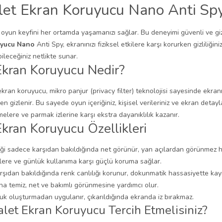
let Ekran Koruyucu Nano Anti Sp
 oyun keyfini her ortamda yaşamanızı sağlar. Bu deneyimi güvenli ve gi
uyucu Nano
Anti Spy, ekranınızı fiziksel etkilere karşı korurken gizliliği
ileceğiniz netlikte sunar.
Ekran Koruyucu Nedir?
ekran koruyucu, mikro panjur (privacy filter) teknolojisi sayesinde ekra
n gizlenir. Bu sayede oyun içeriğiniz, kişisel verileriniz ve ekran detay
lere ve parmak izlerine karşı ekstra dayanıklılık kazanır.
kran Koruyucu Özellikleri
iği sadece karşıdan bakıldığında net görünür, yan açılardan görünmez ha
elere ve günlük kullanıma karşı güçlü koruma sağlar.
şıdan bakıldığında renk canlılığı korunur, dokunmatik hassasiyette ka
ha temiz, net ve bakımlı görünmesine yardımcı olur.
k oluşturmadan uygulanır, çıkarıldığında ekranda iz bırakmaz.
et Ekran Koruyucu Tercih Etmelisiniz?