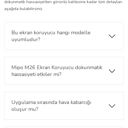
dokunmatik hassasiyetten görüntü kalitesine kadar tüm detayları
aşağıda bulabilirsiniz.
Bu ekran koruyucu hangi modelle
uyumludur?
Ürün, yalnızca Mipo M26 modelinin 6.51 inç ekranı
ile tam uyumludur. Diğer Mipo veya farklı marka
modellerle uyum sağlamaz.
Mipo M26 Ekran Koruyucu dokunmatik
hassasiyeti etkiler mi?
Hayır, Mipo M26 ekran koruyucu ultra ince nano
yapısı sayesinde dokunmatik performansını
etkilemez. Telefonunuzu ilk günkü hassasiyetiyle
Uygulama sırasında hava kabarcığı
kullanabilirsiniz.
oluşur mu?
Kabarcık önleyici özelliği sayesinde doğru uygulama
yapıldığında ekran üzerinde hava kabarcığı oluşmaz