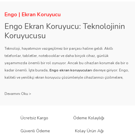
Ürün bilgilerinde hatalar bulunuyor.
Ürün fiyatı diğer sitelerden daha pahalı.
Engo | Ekran Koruyucu
Bu ürüne benzer farklı alternatifler olmalı.
Engo Ekran Koruyucu: Teknolojinin
Koruyucusu
Teknoloji, hayatımızın vazgeçilmez bir parçası haline geldi. Akıllı
telefonlar, tabletler, notebooklar ve daha birçok cihaz, günlük
yaşamımızda önemli bir rol oynuyor. Ancak bu cihazları korumak da bir o
Gönder
kadar önemli. İşte burada,
Engo ekran koruyucuları
devreye giriyor. Engo,
kaliteli ve yenilikçi ekran koruyucu çözümleriyle cihazlarınızı çizilmelere,
darbelere ve diğer dış etkenlere karşı koruyarak, uzun ömürlü bir kullanım
sağlıyor.
Kalite ve Güvenin Adresi: Engo
Engo ekran koruyucuları
, uzun yıllara dayanan tecrübesi ve teknolojiye
Ücretsiz Kargo
Ödeme Kolaylığı
olan tutkusu ile tanınır. Müşteri memnuniyetini ön planda tutan marka, her
ürününü titiz bir kalite kontrol sürecinden geçirir. Kullanıcı dostu tasarımı
Güvenli Ödeme
Kolay Ürün Ağı