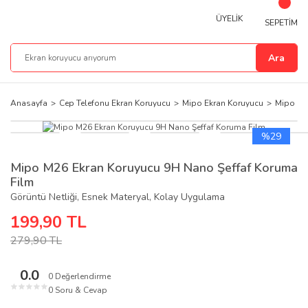
ÜYELİK
SEPETİM
Ara
Anasayfa
Cep Telefonu Ekran Koruyucu
Mipo Ekran Koruyucu
Mipo M2
%29
Mipo M26 Ekran Koruyucu 9H Nano Şeffaf Koruma
Film
Görüntü Netliği, Esnek Materyal, Kolay Uygulama
199,90 TL
279,90 TL
0.0
0 Değerlendirme
★
★
★
★
★
0 Soru & Cevap