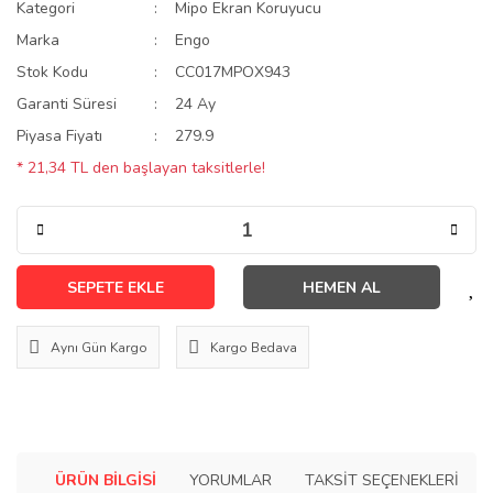
Kategori
Mipo Ekran Koruyucu
Marka
Engo
Stok Kodu
CC017MPOX943
Garanti Süresi
24 Ay
Piyasa Fiyatı
279.9
* 21,34 TL den başlayan taksitlerle!
SEPETE EKLE
HEMEN AL
Aynı Gün Kargo
Kargo Bedava
ÜRÜN BILGISI
YORUMLAR
TAKSIT SEÇENEKLERI