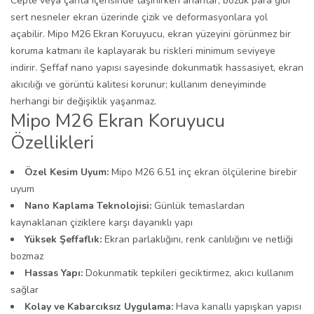
Cepte veya çanta içerisinde taşınırken anahtar, bozuk para gibi
sert nesneler ekran üzerinde çizik ve deformasyonlara yol
açabilir. Mipo M26 Ekran Koruyucu, ekran yüzeyini görünmez bir
koruma katmanı ile kaplayarak bu riskleri minimum seviyeye
indirir. Şeffaf nano yapısı sayesinde dokunmatik hassasiyet, ekran
akıcılığı ve görüntü kalitesi korunur; kullanım deneyiminde
herhangi bir değişiklik yaşanmaz.
Mipo M26 Ekran Koruyucu
Özellikleri
Özel Kesim Uyum:
Mipo M26 6.51 inç ekran ölçülerine birebir
uyum
Nano Kaplama Teknolojisi:
Günlük temaslardan
kaynaklanan çiziklere karşı dayanıklı yapı
Yüksek Şeffaflık:
Ekran parlaklığını, renk canlılığını ve netliği
bozmaz
Hassas Yapı:
Dokunmatik tepkileri geciktirmez, akıcı kullanım
sağlar
Kolay ve Kabarcıksız Uygulama:
Hava kanallı yapışkan yapısı