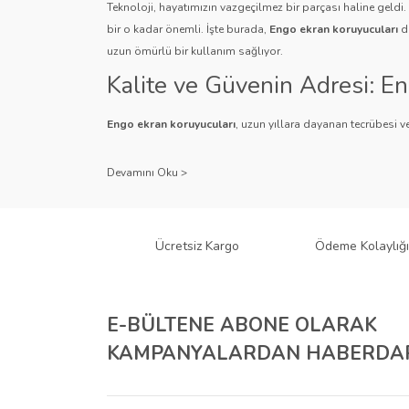
Teknoloji, hayatımızın vazgeçilmez bir parçası haline geldi
bir o kadar önemli. İşte burada,
Engo ekran koruyucuları
de
uzun ömürlü bir kullanım sağlıyor.
Kalite ve Güvenin Adresi: E
Engo ekran koruyucuları
, uzun yıllara dayanan tecrübesi ve
Kullanıcı dostu tasarımı ve dayanıklı malzeme yapısıyla E
Çeşitlilik ve Uyum: Engo Ekr
Engo, farklı cihazlar ve kullanıcı ihtiyaçlarına yönelik geniş
gibi çeşitli türlerle Engo, cihazlarınız için mükemmel uyumu
Ücretsiz Kargo
Ödeme Kolaylığı
tür cihaz için Engo ekran koruyucuları mevcuttur.
Teknolojiyi Koruma ve Esteti
E-BÜLTENE ABONE OLARAK
Engo ekran koruyucuları
, cihazlarınızı çizilmelere ve darbe
KAMPANYALARDAN HABERDAR
ihtiyacı olan kullanıcılar için anti-spy özellikli ürünleri ile
Kurumsal Çözümler İçin Eng