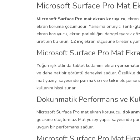
Microsoft Surface Pro Mat E
Microsoft Surface Pro mat ekran koruyucu
, ekran
ekran koruma çözümüdür. Yansıma önleyici (
anti-gl
ekran koruyucu, ekran parlaklığını dengeleyerek gö
üretilen bu ürün,
12 inç
ekran ölçüsüne birebir uyu
Microsoft Surface Pro Mat Ekr
Yoğun ışık altında tablet kullanımı ekran
yansıma
la
ve daha net bir görüntü deneyimi sağlar. Özellikle dı
mat yüzeyi sayesinde
parmak izi
ve
leke
oluşumunu 
kullanım hissi sunar.
Dokunmatik Performans ve Ku
Microsoft Surface Pro
mat ekran koruyucu,
dokunma
gecikme oluşturmaz. Mat yüzey yapısı sayesinde parm
uygun bir performans sağlar.
Microsoft Surface Pro Mat Ekra