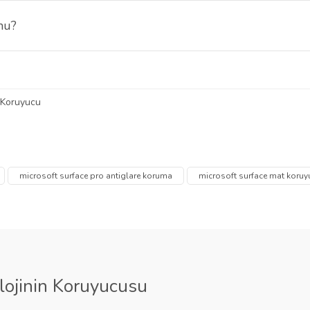
mu?
ığında kabarcık oluşma ihtimali düşüktür ve yüzeye tam oturur.
 Koruyucu
 diğer konularda yetersiz gördüğünüz noktaları öneri formunu kullanarak tarafımı
Bu ürüne ilk yorumu siz yapın!
Ürün hakkında henüz soru sorulmamış.
microsoft surface pro antiglare koruma
microsoft surface mat koruy
Yorum Yaz
Soru Sor
lojinin Koruyucusu