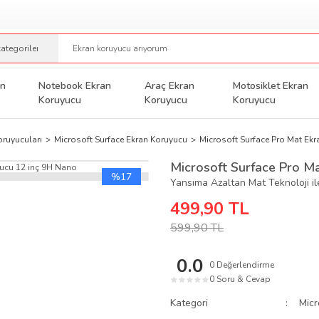
an
Notebook Ekran
Araç Ekran
Motosiklet Ekran
Koruyucu
Koruyucu
Koruyucu
oruyucuları
Microsoft Surface Ekran Koruyucu
Microsoft Surface Pro Mat Ek
Microsoft Surface Pro M
%17
Yansıma Azaltan Mat Teknoloji i
499,90 TL
599,90 TL
0.0
0 Değerlendirme
0 Soru & Cevap
★
★
★
★
★
Kategori
Micr