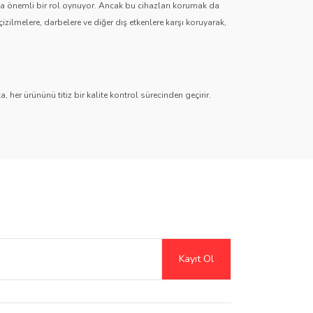
zda önemli bir rol oynuyor. Ancak bu cihazları korumak da
çizilmelere, darbelere ve diğer dış etkenlere karşı koruyarak,
 her ürününü titiz bir kalite kontrol sürecinden geçirir.
r
,
Hayalet (Anti-Spy)
,
Paperlike
,
Şeffaf TPU
ve
Mat TPU
timedya sistemlerinden dijital gösterge ekranlarına kadar her
Şeffaf ve mat seçeneklerle ekran netliğini artırırken, gizlilik
Kayıt Ol
erek kreatif kullanıcılar için harika bir çözüm sunar.