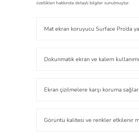
özellikleri hakkında detaylı bilgiler sunulmuştur.
Mat ekran koruyucu Surface Pro’da yan
Evet. Mat yüzey ışık yansımalarını azaltarak özel
Dokunmatik ekran ve kalem kullanımı 
Hayır. Dokunmatik hassasiyet ve kalem kullanımı 
Ekran çizilmelere karşı koruma sağlar
Evet. Günlük kullanımda oluşabilecek çizik ve s
Görüntü kalitesi ve renkler etkilenir m
Mat kaplama nedeniyle çok hafif bir yumuşama ol