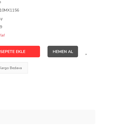
o
10MX1156
Ay
9
le!
SEPETE EKLE
HEMEN AL
Kargo Bedava