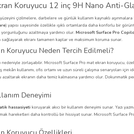
kran Koruyucu 12 inç 9H Nano Anti-Gl
 yüzeyini çizilmelere, darbelere ve günlük kullanım kaynaklı aşınmalara 
are
) yapısı sayesinde özellikle ışıklı ortamlarda daha konforlu bir gör
z yorgunluğunu azaltmaya yardımcı olur.
Microsoft Surface Pro Copil
m sağlayarak ekranı tamamen kaplar ve maksimum koruma sunar.
an Koruyucu Neden Tercih Edilmeli?
rı nedeniyle zorlaşabilir. Microsoft Surface Pro mat ekran koruyucu, öz
ş mekân kullanımı, ofis ortamı ve uzun süreli çalışma senaryoları için 
azaltarak ekranın daha temiz kalmasına yardımcı olur. Dokunmatik pe
llanım Deneyimi
tik hassasiyeti
koruyarak akıcı bir kullanım deneyimi sunar. Yazı yaz
ak hareketleri daha kontrollü bir hissiyat sunar. Microsoft Surface Pr
n Koruyucu Özellikleri