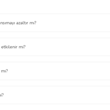
sımayı azaltır mı?
likle güneşli ve parlak ortamlarda daha rahat bir kullanım sağlar.
etkilenir mi?
korunur, yazı yazma ve çizim işlemleri akıcı şekilde devam eder.
 mı?
ürtünmelere karşı ekran yüzeyini korumaya yardımcı olur.
i?
abilir ancak genel görüntü netliği ve renk dengesi korunur.