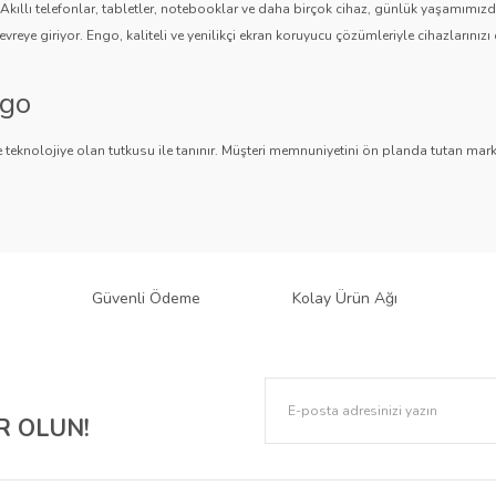
. Akıllı telefonlar, tabletler, notebooklar ve daha birçok cihaz, günlük yaşamımı
vreye giriyor. Engo, kaliteli ve yenilikçi ekran koruyucu çözümleriyle cihazlarınızı 
ngo
Gönder
 teknolojiye olan tutkusu ile tanınır. Müşteri memnuniyetini ön planda tutan marka,
ngo, teknolojiyi koruma konusunda güvenilir bir çözüm sunar.
an Koruyucuları
 bir ürün yelpazesi sunar.
Parlak Nano ekran koruyucular
,
Mat ekran koruyucula
 sağlar. Akıllı telefonlardan tabletlere, notebooklardan akıllı saatlere, araç mul
Güvenli Ödeme
Kolay Ürün Ağı
k: Engo Ekran Koruyucuları
lere karşı korurken, estetik tasarımıyla cihazınızın şıklığını korumaya yardımcı olur. 
 OLUN!
 gizliliğinizi de korur. Ayrıca, paperlike dokusuyla çizim ve yazma deneyimini geliştir
o