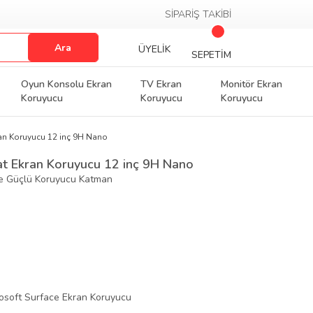
SİPARİŞ TAKİBİ
Ara
ÜYELİK
SEPETİM
Oyun Konsolu Ekran
TV Ekran
Monitör Ekran
Koruyucu
Koruyucu
Koruyucu
ran Koruyucu 12 inç 9H Nano
at Ekran Koruyucu 12 inç 9H Nano
le Güçlü Koruyucu Katman
osoft Surface Ekran Koruyucu