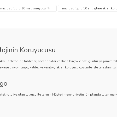
Bu ürüne ilk yorumu siz yapın!
Ürün hakkında henüz soru sorulmamış.
microsoft pro 10 mat koruyucu film
microsoft pro 10 anti glare ekran kor
Yorum Yaz
Soru Sor
lojinin Koruyucusu
. Akıllı telefonlar, tabletler, notebooklar ve daha birçok cihaz, günlük yaşamımı
vreye giriyor. Engo, kaliteli ve yenilikçi ekran koruyucu çözümleriyle cihazlarınızı 
ngo
Gönder
 teknolojiye olan tutkusu ile tanınır. Müşteri memnuniyetini ön planda tutan marka,
ngo, teknolojiyi koruma konusunda güvenilir bir çözüm sunar.
an Koruyucuları