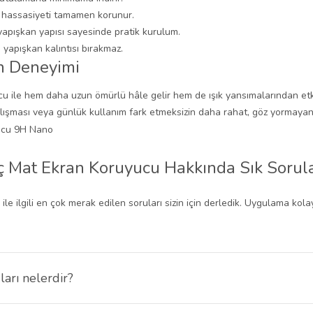
 hassasiyeti tamamen korunur.
apışkan yapısı sayesinde pratik kurulum.
yapışkan kalıntısı bırakmaz.
n Deneyimi
u ile hem daha uzun ömürlü hâle gelir hem de ışık yansımalarından etki
alışması veya günlük kullanım fark etmeksizin daha rahat, göz yormayan
nç Mat Ekran Koruyucu Hakkında Sık Sorul
le ilgili en çok merak edilen soruları sizin için derledik. Uygulama ko
arı nelerdir?
ucu güneş ışığı veya parlak ortamlarda ekranınızı net görmenizi sağlar