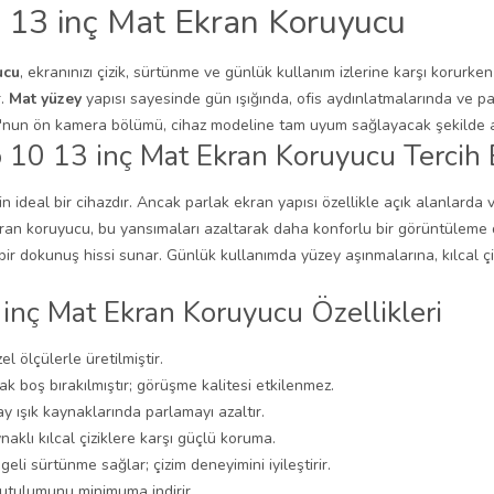
0 13 inç Mat Ekran Koruyucu
ucu
, ekranınızı çizik, sürtünme ve günlük kullanım izlerine karşı korurk
r.
Mat yüzey
yapısı sayesinde gün ışığında, ofis aydınlatmalarında ve p
'nun ön kamera bölümü, cihaz modeline tam uyum sağlayacak şekilde aç
 10 13 inç Mat Ekran Koruyucu Tercih 
için ideal bir cihazdır. Ancak parlak ekran yapısı özellikle açık alanlarda
kran koruyucu, bu yansımaları azaltarak daha konforlu bir görüntüleme d
ir dokunuş hissi sunar. Günlük kullanımda yüzey aşınmalarına, kılcal çiz
inç Mat Ekran Koruyucu Özellikleri
l ölçülerle üretilmiştir.
k boş bırakılmıştır; görüşme kalitesi etkilenmez.
y ışık kaynaklarında parlamayı azaltır.
aklı kılcal çiziklere karşı güçlü koruma.
eli sürtünme sağlar; çizim deneyimini iyileştirir.
 tutulumunu minimuma indirir.