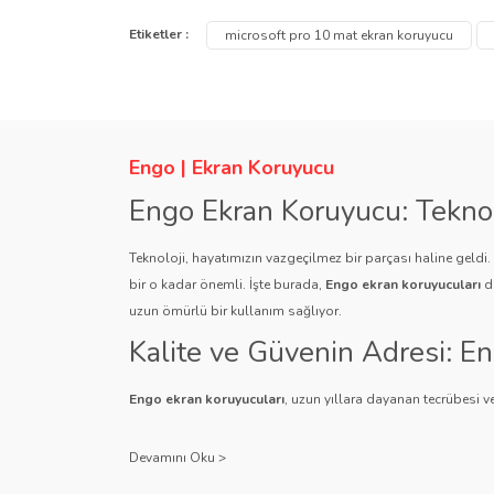
Görüş ve önerileriniz için teşekkür ederiz.
Etiketler :
microsoft pro 10 mat ekran koruyucu
Ürün resmi kalitesiz, bozuk veya görüntülenemiyor.
Ürün açıklamasında eksik bilgiler bulunuyor.
Ürün bilgilerinde hatalar bulunuyor.
Engo | Ekran Koruyucu
Ürün fiyatı diğer sitelerden daha pahalı.
Engo Ekran Koruyucu: Tekno
Bu ürüne benzer farklı alternatifler olmalı.
Teknoloji, hayatımızın vazgeçilmez bir parçası haline geldi
bir o kadar önemli. İşte burada,
Engo ekran koruyucuları
de
uzun ömürlü bir kullanım sağlıyor.
Kalite ve Güvenin Adresi: E
Engo ekran koruyucuları
, uzun yıllara dayanan tecrübesi ve
Kullanıcı dostu tasarımı ve dayanıklı malzeme yapısıyla E
Çeşitlilik ve Uyum: Engo Ekr