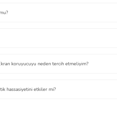
 mu?
face Pro 10 modeli için özel olarak tasarlanmıştır ve tam uyumludur.
Koruyucu sert kaplama teknolojisi ekranı çiziklere ve günlük aşınmalara
Ekran koruyucuyu neden tercih etmeliyim?
le parlak ışık altında rahat kullanım sağlar. Göz yorgunluğunu azaltır v
 hassasiyetini etkiler mi?
 hassasiyeti etkilemez. Microsoft Surface Pro 10 modelinizde akıcı bir k
 diğer konularda yetersiz gördüğünüz noktaları öneri formunu kullanarak tarafımı