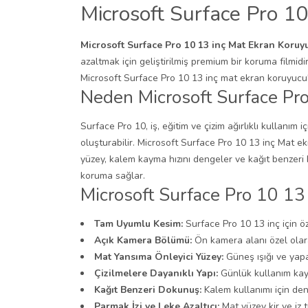
Microsoft Surface Pro 1
Microsoft Surface Pro 10 13 inç Mat Ekran Koruy
azaltmak için geliştirilmiş premium bir koruma filmidi
Microsoft Surface Pro 10 13 inç mat ekran koruyucu
Neden Microsoft Surface Pro
Surface Pro 10, iş, eğitim ve çizim ağırlıklı kullanım 
oluşturabilir. Microsoft Surface Pro 10 13 inç Mat e
yüzey, kalem kayma hızını dengeler ve kağıt benzeri b
koruma sağlar.
Microsoft Surface Pro 10 13 
Tam Uyumlu Kesim:
Surface Pro 10 13 inç için öze
Açık Kamera Bölümü:
Ön kamera alanı özel olara
Mat Yansıma Önleyici Yüzey:
Güneş ışığı ve yapa
Çizilmelere Dayanıklı Yapı:
Günlük kullanım kayn
Kağıt Benzeri Dokunuş:
Kalem kullanımı için deng
Parmak İzi ve Leke Azaltıcı:
Mat yüzey kir ve iz