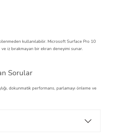
lenmeden kullanılabilir. Microsoft Surface Pro 10
 ve iz bırakmayan bir ekran deneyimi sunar.
an Sorular
laylığı, dokunmatik performans, parlamayı önleme ve
, göz yorgunluğunu azaltır ve daha rahat