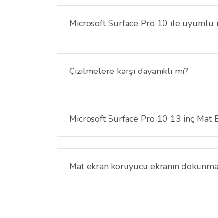
bir kullanım deneyimi sunar.
Microsoft Surface Pro 10 ile uyumlu
Evet, 13 inç ekran boyutuna sahip Microsoft Sur
Çizilmelere karşı dayanıklı mı?
Evet, Microsoft Surface Pro 10 13 inç Mat Ekran 
Microsoft Surface Pro 10 13 inç Mat 
Mat ekran koruyucu, yansımaları azaltarak özellik
Mat ekran koruyucu ekranın dokunmatik
Hayır, kaliteli mat ekran koruyucular dokunmatik
Bu ürünün fiyat bilgisi, resim, ürün açıklamalarında ve