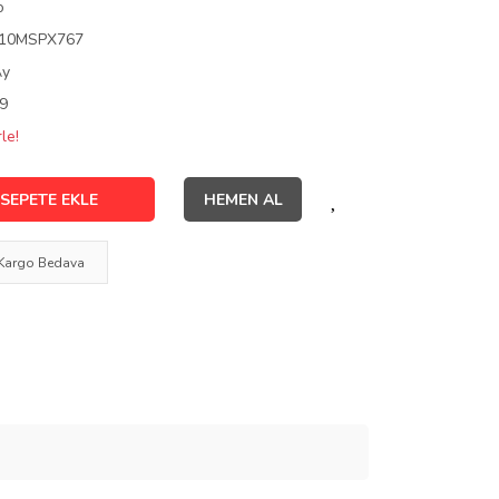
o
10MSPX767
Ay
9
le!
SEPETE EKLE
HEMEN AL
Kargo Bedava