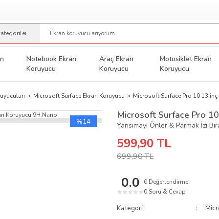
an
Notebook Ekran
Araç Ekran
Motosiklet Ekran
Koruyucu
Koruyucu
Koruyucu
uyucuları
Microsoft Surface Ekran Koruyucu
Microsoft Surface Pro 10 13 in
Microsoft Surface Pro 1
%14
Yansımayı Önler & Parmak İzi Bı
599,90 TL
699,90 TL
0.0
0 Değerlendirme
0 Soru & Cevap
★
★
★
★
★
Kategori
Micr