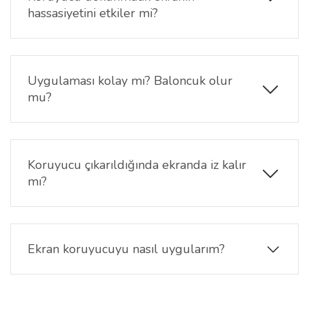
hassasiyetini etkiler mi?
Hayır, ultra şeffaf yapısı sayesinde dokunmatik
ekran tepkimesi etkilenmez. Menü geçişleri,
kaydırma ve komutlar sorunsuz şekilde çalışmaya
Uygulaması kolay mı? Baloncuk olur
devam eder.
mu?
Evet, uygulaması oldukça basittir. Paket içeriğinde
yer alan temizlik kitini kullanarak ekranı tozdan
arındırdıktan sonra ekran koruyucuyu yerleştirebilir,
Koruyucu çıkarıldığında ekranda iz kalır
özel yapışkan yüzeyi sayesinde baloncuksuz
mı?
uygulama sağlayabilirsiniz.
Hayır, Microsoft Surface Pro 10 13 inç Ekran
Koruyucu çıkarıldığında ekranda hiçbir yapışkan
kalıntı bırakmaz ve yüzeye zarar vermez. Yeni bir
Ekran koruyucuyu nasıl uygularım?
ekran koruyucu ile kolayca değiştirilebilir.
Microsoft Surface Pro 10 13 inç Ekran Koruyucu'yu
temiz ve tozsuz bir ortamda ekran üzerine dikkatlice