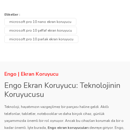
yerleştirip hava kabarcıklarını çıkarabilirsiniz.
Bu ürünün fiyat bilgisi, resim, ürün açıklamalarında ve diğer
konularda yetersiz gördüğünüz noktaları öneri formunu kullanarak
Bu ürüne ilk yorumu siz yapın!
Etiketler :
Ürün hakkında henüz soru sorulmamış.
tarafımıza iletebilirsiniz.
microsoft pro 10 nano ekran koruyucu
Görüş ve önerileriniz için teşekkür ederiz.
Yorum Yaz
microsoft pro 10 şeffaf ekran koruyucu
Soru Sor
microsoft pro 10 parlak ekran koruyucu
Ürün resmi kalitesiz, bozuk veya görüntülenemiyor.
Ürün açıklamasında eksik bilgiler bulunuyor.
Ürün bilgilerinde hatalar bulunuyor.
Ürün fiyatı diğer sitelerden daha pahalı.
Engo | Ekran Koruyucu
Bu ürüne benzer farklı alternatifler olmalı.
Engo Ekran Koruyucu: Teknolojinin
Koruyucusu
Teknoloji, hayatımızın vazgeçilmez bir parçası haline geldi. Akıllı
telefonlar, tabletler, notebooklar ve daha birçok cihaz, günlük
yaşamımızda önemli bir rol oynuyor. Ancak bu cihazları korumak da bir o
Gönder
kadar önemli. İşte burada,
Engo ekran koruyucuları
devreye giriyor. Engo,