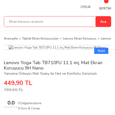
ÜYELİK
SEPETİM
Ara
Anasayfa
Tablet Ekran Koruyucuları
Lenovo Ekran Koruyucu
Lenovo Yo
%44
Lenovo Yoga Tab TB710FU 11.1 inç Mat Ekran
Koruyucu 9H Nano
Yansıma Önleyici Mat Yüzey ile Net ve Konforlu Görünüm
449,90 TL
799,90 TL
0.0
0 Değerlendirme
★
★
★
★
★
0 Soru & Cevap