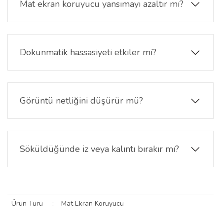
Mat ekran koruyucu yansımayı azaltır mı?
oturur.
Evet. Mat yüzey yapısı güneş ışığı ve ortam
aydınlatmasından kaynaklanan yansımayı azaltmaya
yardımcı olur. Bu sayede ekran daha rahat ve
Dokunmatik hassasiyeti etkiler mi?
konforlu görünür.
Hayır. Mat ekran koruyucu dokunmatik hassasiyeti
koruyacak şekilde tasarlanmıştır. Parmak hareketleri
ve ekran geçişleri akıcı şekilde devam eder.
Görüntü netliğini düşürür mü?
Mat yüzey, yansıma azaltma odaklıdır. Görüntü
netliği korunur; parlak yüzeye kıyasla daha doğal ve
göz yormayan bir görünüm sunar.
Söküldüğünde iz veya kalıntı bırakır mı?
Hayır. Lenovo Yoga Tab TB710FU mat ekran
koruyucu çıkarıldığında ekranda yapışkan izi
bırakmaz ve yüzey temiz kalır.
Ürün Türü
:
Mat Ekran Koruyucu