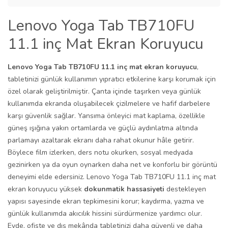
Lenovo Yoga Tab TB710FU
11.1 inç Mat Ekran Koruyucu
Lenovo Yoga Tab TB710FU 11.1 inç mat ekran koruyucu
,
tabletinizi günlük kullanımın yıpratıcı etkilerine karşı korumak için
özel olarak geliştirilmiştir. Çanta içinde taşırken veya günlük
kullanımda ekranda oluşabilecek çizilmelere ve hafif darbelere
karşı güvenlik sağlar. Yansıma önleyici mat kaplama, özellikle
güneş ışığına yakın ortamlarda ve güçlü aydınlatma altında
parlamayı azaltarak ekranı daha rahat okunur hâle getirir.
Böylece film izlerken, ders notu okurken, sosyal medyada
gezinirken ya da oyun oynarken daha net ve konforlu bir görüntü
deneyimi elde edersiniz. Lenovo Yoga Tab TB710FU 11.1 inç mat
ekran koruyucu yüksek
dokunmatik hassasiyeti
destekleyen
yapısı sayesinde ekran tepkimesini korur; kaydırma, yazma ve
günlük kullanımda akıcılık hissini sürdürmenize yardımcı olur.
Evde, ofiste ve dış mekânda tabletinizi daha güvenli ve daha