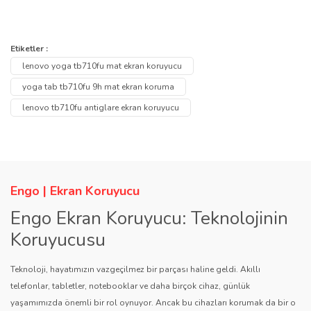
Bu ürünün fiyat bilgisi, resim, ürün açıklamalarında ve diğer
konularda yetersiz gördüğünüz noktaları öneri formunu kullanarak
Bu ürüne ilk yorumu siz yapın!
Etiketler :
Ürün hakkında henüz soru sorulmamış.
tarafımıza iletebilirsiniz.
lenovo yoga tb710fu mat ekran koruyucu
Görüş ve önerileriniz için teşekkür ederiz.
Yorum Yaz
yoga tab tb710fu 9h mat ekran koruma
Soru Sor
lenovo tb710fu antiglare ekran koruyucu
Ürün resmi kalitesiz, bozuk veya görüntülenemiyor.
Ürün açıklamasında eksik bilgiler bulunuyor.
Ürün bilgilerinde hatalar bulunuyor.
Ürün fiyatı diğer sitelerden daha pahalı.
Engo | Ekran Koruyucu
Bu ürüne benzer farklı alternatifler olmalı.
Engo Ekran Koruyucu: Teknolojinin
Koruyucusu
Teknoloji, hayatımızın vazgeçilmez bir parçası haline geldi. Akıllı
telefonlar, tabletler, notebooklar ve daha birçok cihaz, günlük
yaşamımızda önemli bir rol oynuyor. Ancak bu cihazları korumak da bir o
Gönder