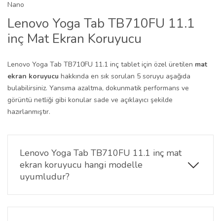
Lenovo Yoga Tab TB710FU 11.1
inç Mat Ekran Koruyucu
Lenovo Yoga Tab TB710FU 11.1 inç tablet için özel üretilen
mat
ekran koruyucu
hakkında en sık sorulan 5 soruyu aşağıda
bulabilirsiniz. Yansıma azaltma, dokunmatik performans ve
görüntü netliği gibi konular sade ve açıklayıcı şekilde
hazırlanmıştır.
Lenovo Yoga Tab TB710FU 11.1 inç mat
ekran koruyucu hangi modelle
uyumludur?
Bu ürün yalnızca
Lenovo Yoga Tab TB710FU 11.1
inç
modeli için özel ölçüyle üretilmiştir. Ekran
boyutuna birebir uyum sağlar ve kenarlara tam