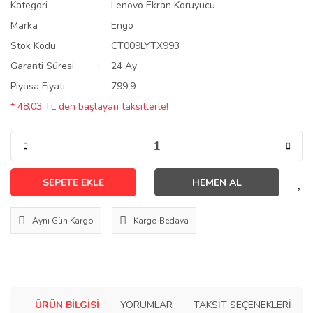
Kategori
Lenovo Ekran Koruyucu
Marka
Engo
Stok Kodu
CT009LYTX993
Garanti Süresi
24 Ay
Piyasa Fiyatı
799.9
* 48,03 TL den başlayan taksitlerle!
SEPETE EKLE
HEMEN AL
Aynı Gün Kargo
Kargo Bedava
ÜRÜN BILGISI
YORUMLAR
TAKSIT SEÇENEKLERI