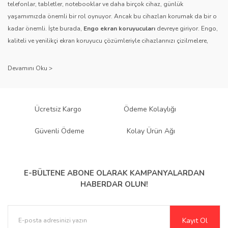
telefonlar, tabletler, notebooklar ve daha birçok cihaz, günlük
yaşamımızda önemli bir rol oynuyor. Ancak bu cihazları korumak da bir o
kadar önemli. İşte burada,
Engo ekran koruyucuları
devreye giriyor. Engo,
Gönder
kaliteli ve yenilikçi ekran koruyucu çözümleriyle cihazlarınızı çizilmelere,
darbelere ve diğer dış etkenlere karşı koruyarak, uzun ömürlü bir kullanım
sağlıyor.
Kalite ve Güvenin Adresi: Engo
Engo ekran koruyucuları
, uzun yıllara dayanan tecrübesi ve teknolojiye
Ücretsiz Kargo
Ödeme Kolaylığı
olan tutkusu ile tanınır. Müşteri memnuniyetini ön planda tutan marka, her
ürününü titiz bir kalite kontrol sürecinden geçirir. Kullanıcı dostu tasarımı
Güvenli Ödeme
Kolay Ürün Ağı
ve dayanıklı malzeme yapısıyla Engo, teknolojiyi koruma konusunda
güvenilir bir çözüm sunar.
Çeşitlilik ve Uyum: Engo Ekran
E-BÜLTENE ABONE OLARAK
KAMPANYALARDAN
HABERDAR OLUN!
Koruyucuları
Engo, farklı cihazlar ve kullanıcı ihtiyaçlarına yönelik geniş bir ürün
Kayıt Ol
yelpazesi sunar.
Parlak Nano ekran koruyucular
,
Mat ekran koruyucular
,