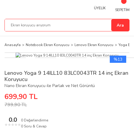
ÜYELİK
SEPETİM
Ara
Anasayfa
Notebook Ekran Koruyucu
Lenovo Ekran Koruyucu
Yoga Ekr
%13
Lenovo Yoga 9 14ILL10 83LC0043TR 14 inç Ekran
Koruyucu
Nano Ekran Koruyucu ile Parlak ve Net Görüntü
699,90 TL
799,90 TL
0.0
0 Değerlendirme
★
★
★
★
★
0 Soru & Cevap