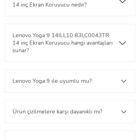
14 inç Ekran Koruyucu nedir?
Lenovo Yoga 9 14ILL10 83LC0043TR 14 inç Ekran
Koruyucu, ekranınızın parlaklığını ve renk canlılığını
koruyarak çizik, toz ve parmak izlerine karşı koruma
Lenovo Yoga 9 14ILL10 83LC0043TR
sağlar.
14 inç Ekran Koruyucu hangi avantajları
sunar?
Ekran netliğini ve renk doygunluğunu artırırken, çizik
ve lekelere karşı dayanıklılık sağlar. Ayrıca
ekranınızın parlak görünmesini korur.
Lenovo Yoga 9 ile uyumlu mu?
Evet, 14 inç 16:10 formatındaki Lenovo Yoga 9
14ILL10 83LC0043TR notebook modeli için özel
olarak tasarlanmıştır.
Ürün çizilmelere karşı dayanıklı mı?
Evet, Nano teknolojisi sayesinde günlük kullanımda
oluşabilecek çiziklere karşı yüksek dayanıklılık
sağlar.