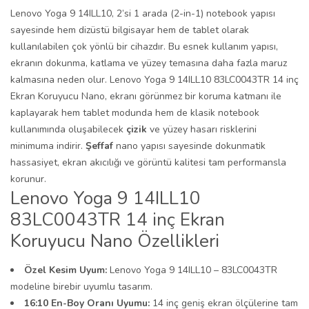
Lenovo Yoga 9 14ILL10, 2’si 1 arada (2-in-1) notebook yapısı
sayesinde hem dizüstü bilgisayar hem de tablet olarak
kullanılabilen çok yönlü bir cihazdır. Bu esnek kullanım yapısı,
ekranın dokunma, katlama ve yüzey temasına daha fazla maruz
kalmasına neden olur. Lenovo Yoga 9 14ILL10 83LC0043TR 14 inç
Ekran Koruyucu Nano, ekranı görünmez bir koruma katmanı ile
kaplayarak hem tablet modunda hem de klasik notebook
kullanımında oluşabilecek
çizik
ve yüzey hasarı risklerini
minimuma indirir.
Şeffaf
nano yapısı sayesinde dokunmatik
hassasiyet, ekran akıcılığı ve görüntü kalitesi tam performansla
korunur.
Lenovo Yoga 9 14ILL10
83LC0043TR 14 inç Ekran
Koruyucu Nano Özellikleri
Özel Kesim Uyum:
Lenovo Yoga 9 14ILL10 – 83LC0043TR
modeline birebir uyumlu tasarım.
16:10 En-Boy Oranı Uyumu:
14 inç geniş ekran ölçülerine tam