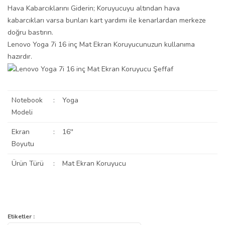
Hava Kabarcıklarını Giderin; Koruyucuyu altından hava
kabarcıkları varsa bunları kart yardımı ile kenarlardan merkeze
doğru bastırın.
Lenovo Yoga 7i 16 inç Mat Ekran Koruyucunuzun kullanıma
hazırdır.
Notebook
:
Yoga
Modeli
Ekran
:
16''
Boyutu
Ürün Türü
:
Mat Ekran Koruyucu
Bu ürünün fiyat bilgisi, resim, ürün açıklamalarında ve diğer
konularda yetersiz gördüğünüz noktaları öneri formunu kullanarak
Bu ürüne ilk yorumu siz yapın!
Etiketler :
Ürün hakkında henüz soru sorulmamış.
tarafımıza iletebilirsiniz.