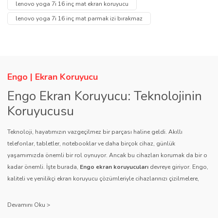
lenovo yoga 7i 16 inç mat ekran koruyucu
Görüş ve önerileriniz için teşekkür ederiz.
Yorum Yaz
lenovo yoga 7i 16 inç mat parmak izi bırakmaz
Soru Sor
Ürün resmi kalitesiz, bozuk veya görüntülenemiyor.
Ürün açıklamasında eksik bilgiler bulunuyor.
Ürün bilgilerinde hatalar bulunuyor.
Engo | Ekran Koruyucu
Ürün fiyatı diğer sitelerden daha pahalı.
Engo Ekran Koruyucu: Teknolojinin
Bu ürüne benzer farklı alternatifler olmalı.
Koruyucusu
Teknoloji, hayatımızın vazgeçilmez bir parçası haline geldi. Akıllı
telefonlar, tabletler, notebooklar ve daha birçok cihaz, günlük
yaşamımızda önemli bir rol oynuyor. Ancak bu cihazları korumak da bir o
kadar önemli. İşte burada,
Engo ekran koruyucuları
devreye giriyor. Engo,
Gönder
kaliteli ve yenilikçi ekran koruyucu çözümleriyle cihazlarınızı çizilmelere,
darbelere ve diğer dış etkenlere karşı koruyarak, uzun ömürlü bir kullanım
sağlıyor.