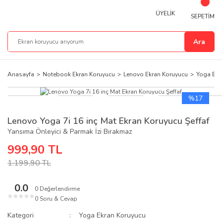
ÜYELİK
SEPETİM
Ara
Anasayfa
Notebook Ekran Koruyucu
Lenovo Ekran Koruyucu
Yoga Ekr
%17
Lenovo Yoga 7i 16 inç Mat Ekran Koruyucu Şeffaf
Yansıma Önleyici & Parmak İzi Bırakmaz
999,90 TL
1.199,90 TL
0.0
0 Değerlendirme
★
★
★
★
★
0 Soru & Cevap
Kategori
Yoga Ekran Koruyucu