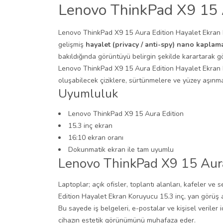
Lenovo ThinkPad X9 15 A
Lenovo ThinkPad X9 15 Aura Edition Hayalet Ekran Ko
gelişmiş
hayalet (privacy / anti-spy) nano kaplam
bakıldığında görüntüyü belirgin şekilde karartarak gör
Lenovo ThinkPad X9 15 Aura Edition Hayalet Ekran K
oluşabilecek çiziklere, sürtünmelere ve yüzey aşınma
Uyumluluk
Lenovo ThinkPad X9 15 Aura Edition
15.3 inç ekran
16:10 ekran oranı
Dokunmatik ekran ile tam uyumlu
Lenovo ThinkPad X9 15 Aura 
Laptoplar; açık ofisler, toplantı alanları, kafeler v
Edition Hayalet Ekran Koruyucu 15.3 inç, yan görüş açı
Bu sayede iş belgeleri, e-postalar ve kişisel veriler
cihazın estetik görünümünü muhafaza eder.