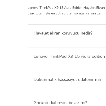
Lenovo ThinkPad X9 15 Aura Edition Hayalet Ekran Koru
uzak tutar. İşte en çok sorulan sorular ve yanıtları:
Hayalet ekran koruyucu nedir?
Hayalet ekran koruyucu, yalnızca tam karşıdan bak
Lenovo ThinkPad X9 15 Aura Edition
Evet. Lenovo ThinkPad X9 15 Aura Edition Hayalet
Dokunmatik hassasiyet etkilenir mi?
Hayır. Lenovo ThinkPad X9 15 Aura Edition Haya
hassasiyeti korunur.
Görüntü kalitesini bozar mı?