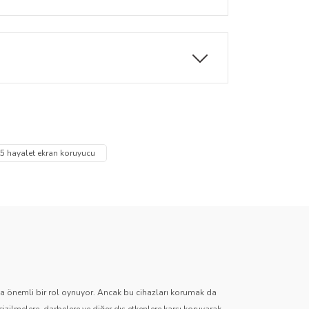
 birlikte kaliteli görüntü sunar.
rbelere ve günlük kullanım hasarlarına
za iletebilirsiniz.
5 hayalet ekran koruyucu
zda önemli bir rol oynuyor. Ancak bu cihazları korumak da
çizilmelere, darbelere ve diğer dış etkenlere karşı koruyarak,