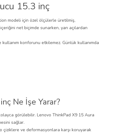
ucu 15.3 inç
 modeli için özel ölçülerle üretilmiş,
 içeriğini net biçimde sunarken, yan açılardan
e kullanım konforunu etkilemez. Günlük kullanımda
nç Ne İşe Yarar?
an kolayca görülebilir. Lenovo ThinkPad X9 15 Aura
esini sağlar.
kro çiziklere ve deformasyonlara karşı koruyarak