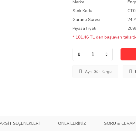
Marka
Eng
Stok Kodu
CT0
Garanti Süresi
24 
Piyasa Fiyatı
209
* 181,46 TL den başlayan taksitle
Aynı Gün Kargo
AKSIT SEÇENEKLERI
ÖNERILERINIZ
SORU & CEVAP