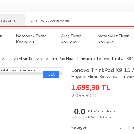
an
Notebook Ekran
Araç Ekran
Motosiklet Ekran
Koruyucu
Koruyucu
Koruyucu
u
Lenovo Ekran Koruyucu
ThinkPad Ekran Koruyucu
Lenovo ThinkPad X9 1
Lenovo ThinkPad X9 15 A
%19
Hayalet Ekran Koruyucu – Privacy
1.699,90 TL
2.099,90 TL
0.0
0 Değerlendirme
0 Soru & Cevap
★
★
★
★
★
Kategori
Thi