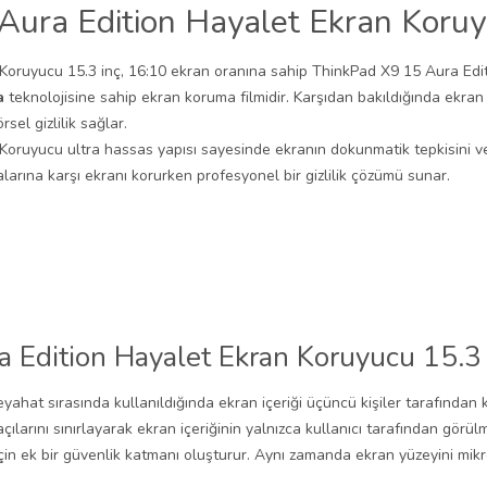
ura Edition Hayalet Ekran Koruy
ruyucu 15.3 inç, 16:10 ekran oranına sahip ThinkPad X9 15 Aura Edition
a
teknolojisine sahip ekran koruma filmidir. Karşıdan bakıldığında ekran
sel gizlilik sağlar.
oruyucu ultra hassas yapısı sayesinde ekranın dokunmatik tepkisini v
larına karşı ekranı korurken profesyonel bir gizlilik çözümü sunar.
Edition Hayalet Ekran Koruyucu 15.3 i
e seyahat sırasında kullanıldığında ekran içeriği üçüncü kişiler tarafınd
larını sınırlayarak ekran içeriğinin yalnızca kullanıcı tarafından görülm
 için ek bir güvenlik katmanı oluşturur. Aynı zamanda ekran yüzeyini mi