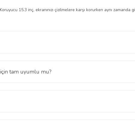
yucu 15.3 inç, ekranınızı çizilmelere karşı korurken aynı zamanda gizlili
ıldığında görüntüyü net gösterir. Yan açılardan bakan kişiler ekranı kar
 için tam uyumlu mu?
 Ekran Koruyucu 15.3 inç 16:10 ekran oranına özel üretilmiştir ve ciha
let Ekran Koruyucu ultra şeffaf yapısı sayesinde oyunlarda, günlük ku