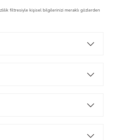
k filtresiyle kişisel bilgilerinizi meraklı gözlerden
anlık görür, böylece gizliliğiniz korunur.
zınızın ekranına birebir uyum sağlar.
llanımda ve tüm işlemlerde ekran