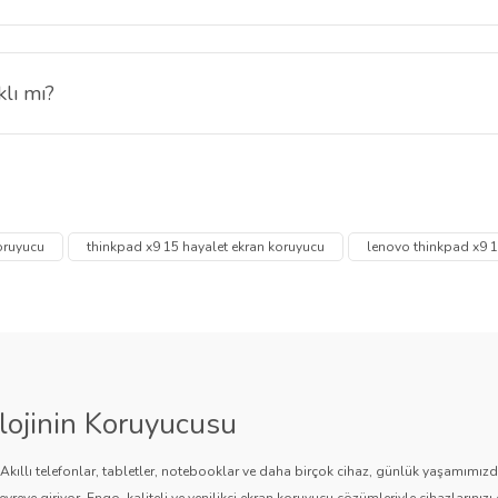
ancak netlik, renk canlılığı ve çözünürlük korunur. Gizlilik ve güvenlik ile
klı mı?
t Ekran Koruyucu 9H sertlik derecesi sayesinde ekranı çizilmelere, da
 diğer konularda yetersiz gördüğünüz noktaları öneri formunu kullanarak tarafımı
Bu ürüne ilk yorumu siz yapın!
Ürün hakkında henüz soru sorulmamış.
koruyucu
thinkpad x9 15 hayalet ekran koruyucu
lenovo thinkpad x9 1
Yorum Yaz
Soru Sor
lojinin Koruyucusu
. Akıllı telefonlar, tabletler, notebooklar ve daha birçok cihaz, günlük yaşamımı
vreye giriyor. Engo, kaliteli ve yenilikçi ekran koruyucu çözümleriyle cihazlarınızı 