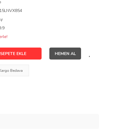
o
15LNVX854
Ay
9.9
rle!
SEPETE EKLE
HEMEN AL
Kargo Bedava