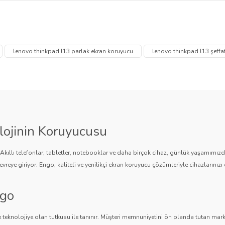
 temiz ve tozsuz bir ortamda, ekran üzerine dikkatlice yerleştirilir ve 
 diğer konularda yetersiz gördüğünüz noktaları öneri formunu kullanarak tarafımı
Bu ürüne ilk yorumu siz yapın!
Ürün hakkında henüz soru sorulmamış.
lenovo thinkpad l13 parlak ekran koruyucu
lenovo thinkpad l13 şeffa
Yorum Yaz
Soru Sor
lojinin Koruyucusu
. Akıllı telefonlar, tabletler, notebooklar ve daha birçok cihaz, günlük yaşamımı
vreye giriyor. Engo, kaliteli ve yenilikçi ekran koruyucu çözümleriyle cihazlarınızı 
ngo
Gönder
 teknolojiye olan tutkusu ile tanınır. Müşteri memnuniyetini ön planda tutan marka,