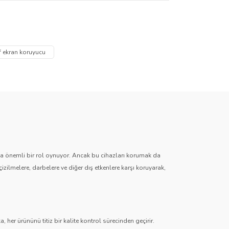
hava kabarcıkları çıkarılır.
za iletebilirsiniz.
f ekran koruyucu
zda önemli bir rol oynuyor. Ancak bu cihazları korumak da
çizilmelere, darbelere ve diğer dış etkenlere karşı koruyarak,
 her ürününü titiz bir kalite kontrol sürecinden geçirir.