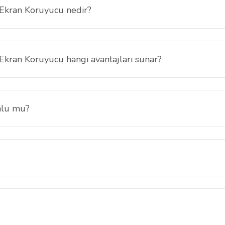
Ekran Koruyucu nedir?
, ekranınızın parlaklığını ve renk canlılığını koruyarak çizik, toz ve p
kran Koruyucu hangi avantajları sunar?
izik ve lekelere karşı dayanıklılık sağlar. Ayrıca ekranınızın parlak gör
mlu mu?
ad L13 Gen 5 notebook modeli için özel olarak tasarlanmıştır.
a oluşabilecek çiziklere karşı yüksek dayanıklılık sağlar.