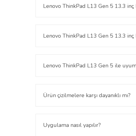
Lenovo ThinkPad L13 Gen 5 13.3 inç 
Lenovo ThinkPad L13 Gen 5 13.3 inç Ekran Koruyucu
Lenovo ThinkPad L13 Gen 5 13.3 inç E
Ekran netliğini ve renk doygunluğunu artırırken, ç
Lenovo ThinkPad L13 Gen 5 ile uyu
Evet, 13.3 inç 16:10 formatındaki Lenovo ThinkP
Ürün çizilmelere karşı dayanıklı mı?
Evet, Nano teknolojisi sayesinde günlük kullanımd
Uygulama nasıl yapılır?