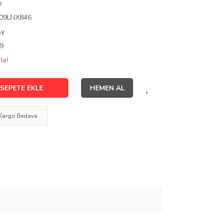
o
09LNX846
Ay
9
le!
SEPETE EKLE
HEMEN AL
Kargo Bedava