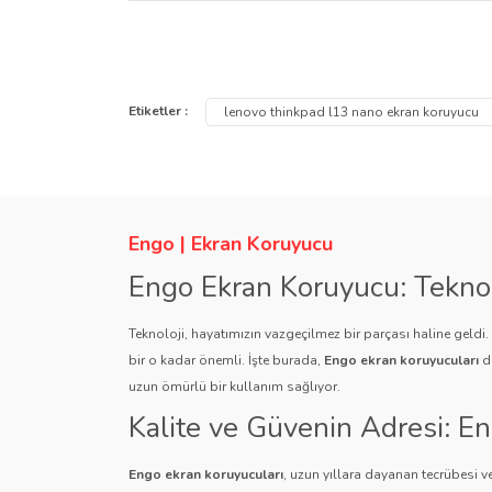
Lenovo ThinkPad L13 Gen 5 13.3 inç Ekran Koruyucu
Bu ürünün fiyat bilgisi, resim, ürün açıklamalarında ve
Görüş ve önerileriniz için teşekkür ederiz.
Etiketler :
lenovo thinkpad l13 nano ekran koruyucu
Ürün resmi kalitesiz, bozuk veya görüntülenemiyor.
Ürün açıklamasında eksik bilgiler bulunuyor.
Ürün bilgilerinde hatalar bulunuyor.
Engo | Ekran Koruyucu
Ürün fiyatı diğer sitelerden daha pahalı.
Engo Ekran Koruyucu: Tekno
Bu ürüne benzer farklı alternatifler olmalı.
Teknoloji, hayatımızın vazgeçilmez bir parçası haline geldi
bir o kadar önemli. İşte burada,
Engo ekran koruyucuları
de
uzun ömürlü bir kullanım sağlıyor.
Kalite ve Güvenin Adresi: E
Engo ekran koruyucuları
, uzun yıllara dayanan tecrübesi ve