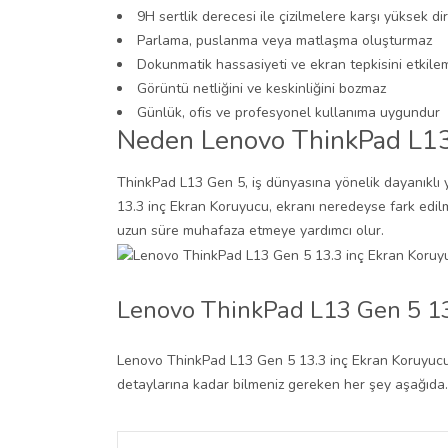
9H sertlik derecesi ile çizilmelere karşı yüksek di
Parlama, puslanma veya matlaşma oluşturmaz
Dokunmatik hassasiyeti ve ekran tepkisini etkile
Görüntü netliğini ve keskinliğini bozmaz
Günlük, ofis ve profesyonel kullanıma uygundur
Neden Lenovo ThinkPad L13 
ThinkPad L13 Gen 5, iş dünyasına yönelik dayanıklı
13.3 inç Ekran Koruyucu, ekranı neredeyse fark edilm
uzun süre muhafaza etmeye yardımcı olur.
Lenovo ThinkPad L13 Gen 5 13
Lenovo ThinkPad L13 Gen 5 13.3 inç Ekran Koruyucu i
detaylarına kadar bilmeniz gereken her şey aşağıda.