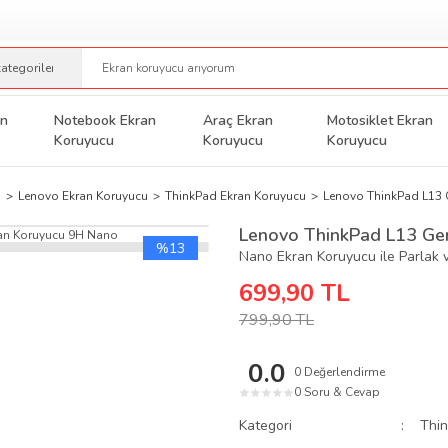
an
Notebook Ekran
Araç Ekran
Motosiklet Ekran
Koruyucu
Koruyucu
Koruyucu
u
Lenovo Ekran Koruyucu
ThinkPad Ekran Koruyucu
Lenovo ThinkPad L13 
Lenovo ThinkPad L13 Gen
%13
Nano Ekran Koruyucu ile Parlak 
699,90 TL
799,90 TL
0.0
0 Değerlendirme
0 Soru & Cevap
★
★
★
★
★
Kategori
Thi