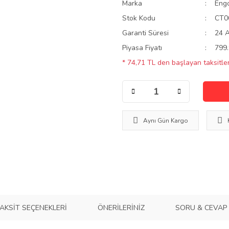
Marka
Eng
Stok Kodu
CT0
Garanti Süresi
24 
Piyasa Fiyatı
799.
* 74,71 TL den başlayan taksitler
Aynı Gün Kargo
AKSIT SEÇENEKLERI
ÖNERILERINIZ
SORU & CEVAP