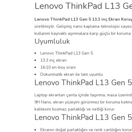
Lenovo ThinkPad L13 Ge
Lenovo ThinkPad L13 Gen 5 13.3 inç Ekran Koru
üretilmiştir. Gelişmiş nano kaplama teknolojisi saye
kullanım kaynaklı aşınmalara karşı güçlü bir koruma 
Uyumluluk
Lenovo ThinkPad L13 Gen 5
13.3 inç ekran
16:10 en-boy oranı
Dokunmatik ekran ile tam uyumlu
Lenovo ThinkPad L13 Gen 5 
Laptop ekranları çanta içinde taşınma, masa üzerinde
9H Nano, ekran yüzeyini görünmez bir koruma katmanı
kalitesini bozmaz; parlaklığı ve netliği korur.
Lenovo ThinkPad L13 Gen 5 
Ekranın doğal parlaklığını ve renk canlılığını korur