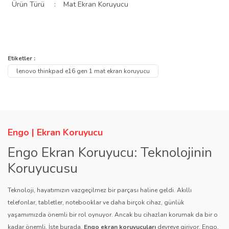
Ürün Türü
:
Mat Ekran Koruyucu
Bu ürünün fiyat bilgisi, resim, ürün açıklamalarında ve diğer
konularda yetersiz gördüğünüz noktaları öneri formunu kullanarak
Bu ürüne ilk yorumu siz yapın!
Etiketler :
Ürün hakkında henüz soru sorulmamış.
tarafımıza iletebilirsiniz.
lenovo thinkpad e16 gen 1 mat ekran koruyucu
Görüş ve önerileriniz için teşekkür ederiz.
Yorum Yaz
Soru Sor
Ürün resmi kalitesiz, bozuk veya görüntülenemiyor.
Ürün açıklamasında eksik bilgiler bulunuyor.
Engo | Ekran Koruyucu
Ürün bilgilerinde hatalar bulunuyor.
Engo Ekran Koruyucu: Teknolojinin
Ürün fiyatı diğer sitelerden daha pahalı.
Koruyucusu
Bu ürüne benzer farklı alternatifler olmalı.
Teknoloji, hayatımızın vazgeçilmez bir parçası haline geldi. Akıllı
telefonlar, tabletler, notebooklar ve daha birçok cihaz, günlük
yaşamımızda önemli bir rol oynuyor. Ancak bu cihazları korumak da bir o
kadar önemli. İşte burada,
Engo ekran koruyucuları
devreye giriyor. Engo,