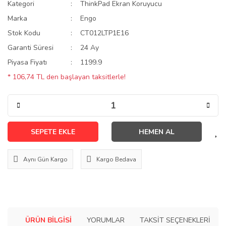
Kategori
ThinkPad Ekran Koruyucu
Marka
Engo
Stok Kodu
CT012LTP1E16
Garanti Süresi
24 Ay
Piyasa Fiyatı
1199.9
* 106,74 TL den başlayan taksitlerle!
SEPETE EKLE
HEMEN AL
Aynı Gün Kargo
Kargo Bedava
ÜRÜN BILGISI
YORUMLAR
TAKSIT SEÇENEKLERI