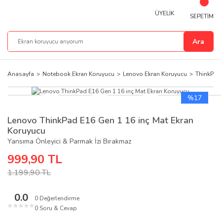
ÜYELİK
SEPETİM
Ara
Anasayfa
Notebook Ekran Koruyucu
Lenovo Ekran Koruyucu
ThinkPad
%17
Lenovo ThinkPad E16 Gen 1 16 inç Mat Ekran
Koruyucu
Yansıma Önleyici & Parmak İzi Bırakmaz
999,90 TL
1.199,90 TL
0.0
0 Değerlendirme
★
★
★
★
★
0 Soru & Cevap