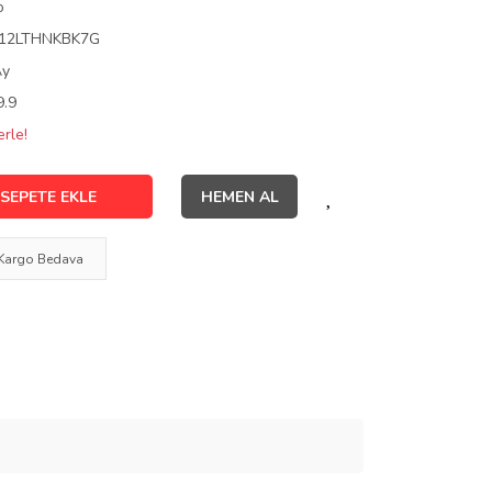
o
12LTHNKBK7G
Ay
9.9
rle!
SEPETE EKLE
HEMEN AL
Kargo Bedava