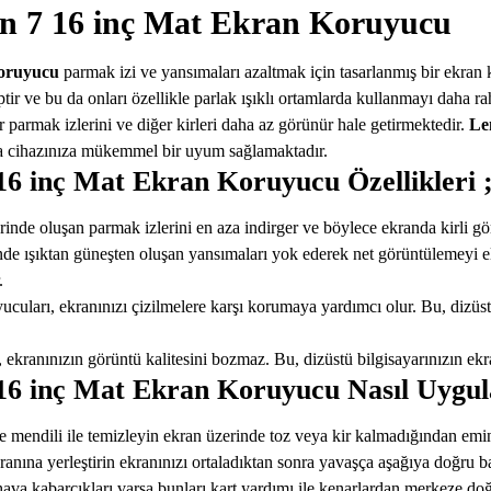
n 7 16 inç Mat Ekran Koruyucu
koruyucu
parmak izi ve yansımaları azaltmak için tasarlanmış bir ekran
r ve bu da onları özellikle parlak ışıklı ortamlarda kullanmayı daha raha
rmak izlerini ve diğer kirleri daha az görünür hale getirmektedir.
Le
yla cihazınıza mükemmel bir uyum sağlamaktadır.
6 inç Mat Ekran Koruyucu Özellikleri 
inde oluşan parmak izlerini en aza indirger ve böylece ekranda kirli g
de ışıktan güneşten oluşan yansımaları yok ederek net görüntülemeyi eld
.
cuları, ekranınızı çizilmelere karşı korumaya yardımcı olur. Bu, dizüst
kranınızın görüntü kalitesini bozmaz. Bu, dizüstü bilgisayarınızın ekra
16 inç Mat Ekran Koruyucu Nasıl Uygul
e mendili ile temizleyin ekran üzerinde toz veya kir kalmadığından emi
ına yerleştirin ekranınızı ortaladıktan sonra yavaşça aşağıya doğru ba
va kabarcıkları varsa bunları kart yardımı ile kenarlardan merkeze doğr