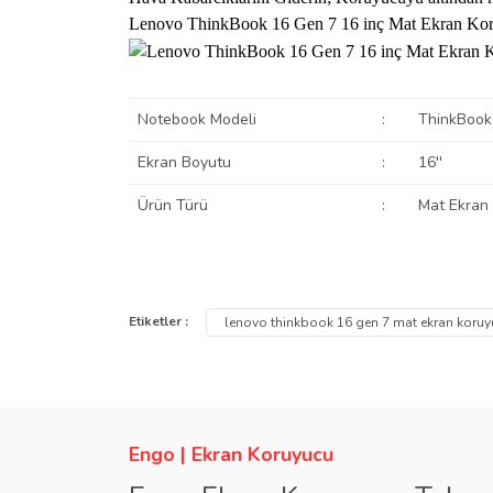
Lenovo ThinkBook 16 Gen 7 16 inç Mat Ekran Koru
Notebook Modeli
:
ThinkBook
Ekran Boyutu
:
16''
Ürün Türü
:
Mat Ekran
Bu ürünün fiyat bilgisi, resim, ürün açıklamalarında ve
Görüş ve önerileriniz için teşekkür ederiz.
Etiketler :
lenovo thinkbook 16 gen 7 mat ekran koru
Ürün resmi kalitesiz, bozuk veya görüntülenemiyor.
Ürün açıklamasında eksik bilgiler bulunuyor.
Ürün bilgilerinde hatalar bulunuyor.
Engo | Ekran Koruyucu
Ürün fiyatı diğer sitelerden daha pahalı.