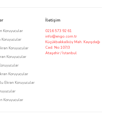
sı için ekran koruyucu tedariki ve özel üretim seçenekleri
er
İletişim
özüm talepleriniz için bizimle iletişime geçerek,
an Koruyucular
0216 573 92 61
info@engo.com.tr
n Koruyucular
Küçükbakkalköy Mah. Kayışdağı
Cad. No:107/3
Ekran Koruyucular
Ataşehir / İstanbul
ran Koruyucular
asarımı ile Engo, cihazlarınızı korurken kullanım ömrünü
Koruyucular
Ekran Koruyucular
u Ekran Koruyucular
ruyucular
an Koruyucular