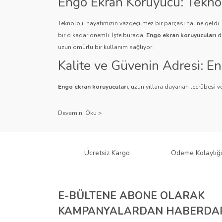
Engo Ekran Koruyucu: Tekno
Bu ürüne benzer farklı alternatifler olmalı.
Teknoloji, hayatımızın vazgeçilmez bir parçası haline geldi
bir o kadar önemli. İşte burada,
Engo ekran koruyucuları
de
uzun ömürlü bir kullanım sağlıyor.
Kalite ve Güvenin Adresi: E
Engo ekran koruyucuları
, uzun yıllara dayanan tecrübesi ve
Kullanıcı dostu tasarımı ve dayanıklı malzeme yapısıyla E
Çeşitlilik ve Uyum: Engo Ekr
Engo, farklı cihazlar ve kullanıcı ihtiyaçlarına yönelik geniş
gibi çeşitli türlerle Engo, cihazlarınız için mükemmel uyumu
Ücretsiz Kargo
Ödeme Kolaylığı
tür cihaz için Engo ekran koruyucuları mevcuttur.
Teknolojiyi Koruma ve Esteti
E-BÜLTENE ABONE OLARAK
Engo ekran koruyucuları
, cihazlarınızı çizilmelere ve darbe
KAMPANYALARDAN HABERDAR
ihtiyacı olan kullanıcılar için anti-spy özellikli ürünleri ile