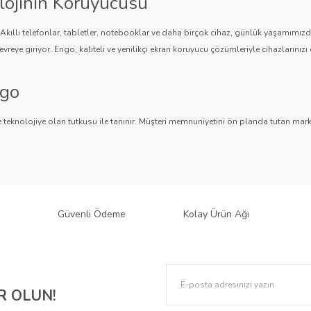
lojinin Koruyucusu
. Akıllı telefonlar, tabletler, notebooklar ve daha birçok cihaz, günlük yaşamımı
vreye giriyor. Engo, kaliteli ve yenilikçi ekran koruyucu çözümleriyle cihazlarınızı 
ngo
Gönder
 teknolojiye olan tutkusu ile tanınır. Müşteri memnuniyetini ön planda tutan marka,
ngo, teknolojiyi koruma konusunda güvenilir bir çözüm sunar.
an Koruyucuları
 bir ürün yelpazesi sunar.
Parlak Nano ekran koruyucular
,
Mat ekran koruyucula
 sağlar. Akıllı telefonlardan tabletlere, notebooklardan akıllı saatlere, araç mul
Güvenli Ödeme
Kolay Ürün Ağı
k: Engo Ekran Koruyucuları
lere karşı korurken, estetik tasarımıyla cihazınızın şıklığını korumaya yardımcı olur. 
 OLUN!
 gizliliğinizi de korur. Ayrıca, paperlike dokusuyla çizim ve yazma deneyimini geliştir