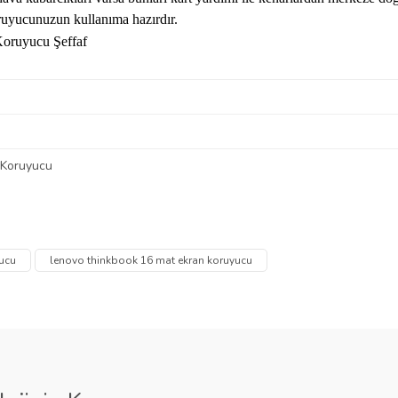
yucunuzun kullanıma hazırdır.
 Koruyucu
 diğer konularda yetersiz gördüğünüz noktaları öneri formunu kullanarak tarafımı
Bu ürüne ilk yorumu siz yapın!
Ürün hakkında henüz soru sorulmamış.
yucu
lenovo thinkbook 16 mat ekran koruyucu
Yorum Yaz
Soru Sor