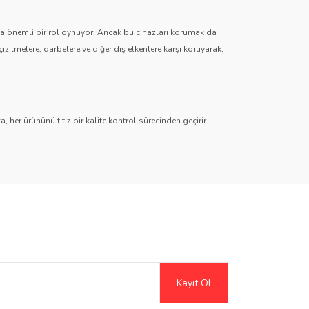
zda önemli bir rol oynuyor. Ancak bu cihazları korumak da
çizilmelere, darbelere ve diğer dış etkenlere karşı koruyarak,
 her ürününü titiz bir kalite kontrol sürecinden geçirir.
r
,
Hayalet (Anti-Spy)
,
Paperlike
,
Şeffaf TPU
ve
Mat TPU
timedya sistemlerinden dijital gösterge ekranlarına kadar her
Şeffaf ve mat seçeneklerle ekran netliğini artırırken, gizlilik
Kayıt Ol
erek kreatif kullanıcılar için harika bir çözüm sunar.