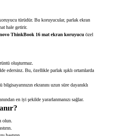
 koruyucu türüdür. Bu koruyucular, parlak ekran
t hale getirir.
novo ThinkBook 16
mat ekran koruyucu
özel
;
örüntü oluşturmaz.
e edersinz. Bu, özellikle parlak ışıklı ortamlarda
ü bilgisayarınızın ekranını uzun süre dayanıklı
nından en iyi şekilde yararlanmanızı sağlar.
anır?
n olun.
stırın.
u bastırın.