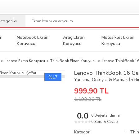
an
Notebook Ekran
Araç Ekran
Motosiklet Ekran
Koruyucu
Koruyucu
Koruyucu
Lenovo Ekran Koruyucu
ThinkBook Ekran Koruyucu
Lenovo ThinkBook 16 
Lenovo ThinkBook 16 Gen
%17
Yansıma Önleyici & Parmak İzi B
999,90 TL
1.199,90 TL
0.0
0 Değerlendirme
0 Soru & Cevap
★
★
★
★
★
Kategori
Thi