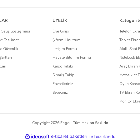
o
e özel çözümler sunar. Özellikle, kurumsal firmaların kullandığı cihazların korunma
LAR
ÜYELİK
Kategoril
an koruyucuları
, cihazlarınızı korurken, uzun ömürlü kullanım sağlar. Kurumsal ç
 Satış Sözleşmesi
Üye Girişi
Telefon Ekr
e Teslimat
Şifremi Unuttum
Tablet Ekra
 Kullanın
 ve Güvenlik
İletişim Formu
Akıllı Saat 
Şartları
Havale Bildirim Formu
Notebook Ek
için tasarlanmıştır. Dayanıklı malzemeleri, mükemmel uyumu ve kullanıcı odaklı t
ları
Kargo Takibi
Araç Ekran 
ve cihazlarınızın ilk günkü performansını uzun süre koruyabilirsiniz.
Sipariş Takip
Motosiklet 
Favorileriniz
Oyun Konsol
Sepetiniz
TV Ekran Ko
Monitör Ekr
Copyright 2026 Engo - Tüm Hakları Saklıdır
ile
ideasoft
e-