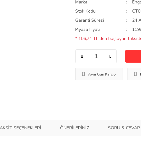
Marka
Eng
Stok Kodu
CT0
Garanti Süresi
24 
Piyasa Fiyatı
119
* 106,74 TL den başlayan taksitle
Aynı Gün Kargo
AKSIT SEÇENEKLERI
ÖNERILERINIZ
SORU & CEVAP