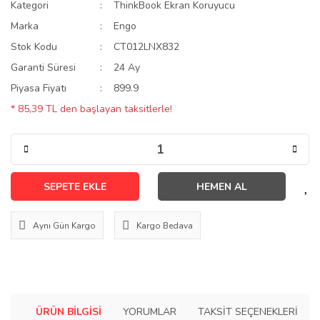
Kategori
ThinkBook Ekran Koruyucu
Marka
Engo
Stok Kodu
CT012LNX832
Garanti Süresi
24 Ay
Piyasa Fiyatı
899.9
* 85,39 TL den başlayan taksitlerle!
SEPETE EKLE
HEMEN AL
Aynı Gün Kargo
Kargo Bedava
ÜRÜN BILGISI
YORUMLAR
TAKSIT SEÇENEKLERI