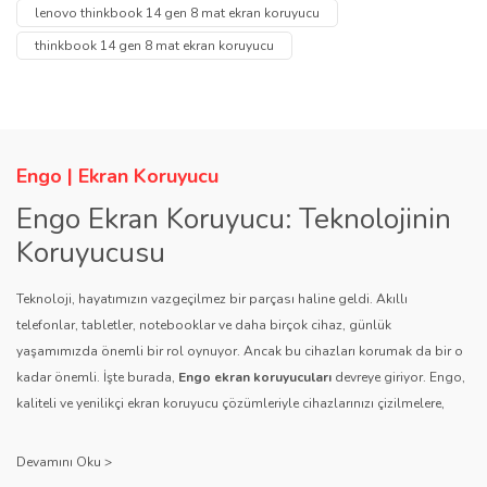
tarafımıza iletebilirsiniz.
lenovo thinkbook 14 gen 8 mat ekran koruyucu
Görüş ve önerileriniz için teşekkür ederiz.
Yorum Yaz
thinkbook 14 gen 8 mat ekran koruyucu
Soru Sor
Ürün resmi kalitesiz, bozuk veya görüntülenemiyor.
Ürün açıklamasında eksik bilgiler bulunuyor.
Ürün bilgilerinde hatalar bulunuyor.
Engo | Ekran Koruyucu
Ürün fiyatı diğer sitelerden daha pahalı.
Engo Ekran Koruyucu: Teknolojinin
Bu ürüne benzer farklı alternatifler olmalı.
Koruyucusu
Teknoloji, hayatımızın vazgeçilmez bir parçası haline geldi. Akıllı
telefonlar, tabletler, notebooklar ve daha birçok cihaz, günlük
yaşamımızda önemli bir rol oynuyor. Ancak bu cihazları korumak da bir o
kadar önemli. İşte burada,
Engo ekran koruyucuları
devreye giriyor. Engo,
Gönder
kaliteli ve yenilikçi ekran koruyucu çözümleriyle cihazlarınızı çizilmelere,
darbelere ve diğer dış etkenlere karşı koruyarak, uzun ömürlü bir kullanım
sağlıyor.