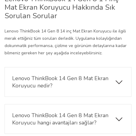
Mat Ekran Koruyucu Hakkında Sık
Sorulan Sorular
Lenovo ThinkBook 14 Gen 8 14 inç Mat Ekran Koruyucu ile ilgili
merak ettiğiniz tüm soruları derledik. Uygulama kolaylığından
dokunmatik performansa, çizilme ve görünüm detaylarına kadar
bilmeniz gereken her şey aşağıda inceleyebilirsiniz.
Lenovo ThinkBook 14 Gen 8 Mat Ekran
Koruyucu nedir?
Bu ürün, ekranınızı çizik, toz ve parmak izlerinden
korurken mat yüzeyi sayesinde yansıma ve parlama
sorunlarını azaltır.
Lenovo ThinkBook 14 Gen 8 Mat Ekran
Koruyucu hangi avantajları sağlar?
Yansıma önleyici özelliği sayesinde güneş ışığında