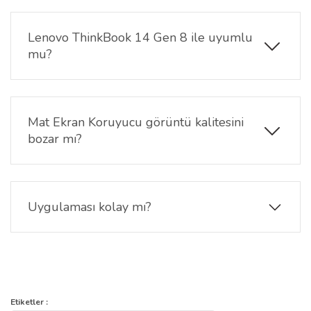
veya parlak ortamlarda ekranınızı net görmenizi
sağlar. Aynı zamanda göz yorgunluğunu azaltır.
Lenovo ThinkBook 14 Gen 8 ile uyumlu
mu?
Evet, 14 inç 16:10 formatındaki Lenovo ThinkBook
14 Gen 8 notebook modeli ile tam uyumludur.
Mat Ekran Koruyucu görüntü kalitesini
bozar mı?
Hayır. Lenovo ThinkBook 14 Gen 8 14 inç Mat Ekran
Koruyucu şeffaf yapısı görüntü netliğini korur,
yalnızca yansımaları minimize eder.
Uygulaması kolay mı?
Evet, hava kabarcığı oluşumunu minimuma indiren
yapısıyla kolayca uygulanabilir.
Bu ürünün fiyat bilgisi, resim, ürün açıklamalarında ve diğer
konularda yetersiz gördüğünüz noktaları öneri formunu kullanarak
Bu ürüne ilk yorumu siz yapın!
Etiketler :
Ürün hakkında henüz soru sorulmamış.