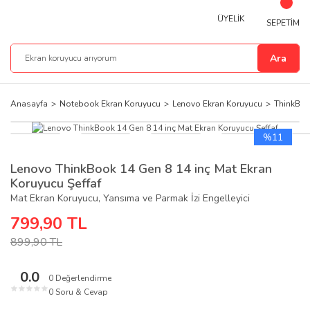
ÜYELİK
SEPETİM
Ara
Anasayfa
Notebook Ekran Koruyucu
Lenovo Ekran Koruyucu
ThinkBoo
%11
Lenovo ThinkBook 14 Gen 8 14 inç Mat Ekran
Koruyucu Şeffaf
Mat Ekran Koruyucu, Yansıma ve Parmak İzi Engelleyici
799,90 TL
899,90 TL
0.0
0 Değerlendirme
★
★
★
★
★
0 Soru & Cevap